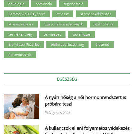
onkológia
prevenció
regeneráció
Semmelweis Egyetem
stressz
stresszcsökkentés
stresszkezelés
Szezonális alapanyagok
szájhigiénia
termékenység
természet
táplálkozás
ÉlelmiszerPazarlás
élelmiszerbiztonság
életmód
életmódváltás
EGÉSZSÉG
A nyári hőség a női hormonrendszert is
próbára teszi
August 6, 2026
A kullancsok elleni folyamatos védekezés