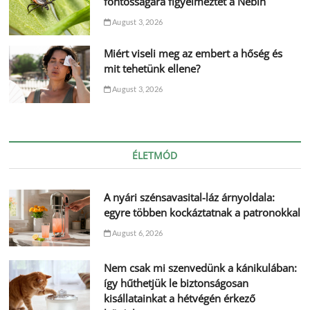
fontosságára figyelmeztet a Nébih
August 3, 2026
Miért viseli meg az embert a hőség és
mit tehetünk ellene?
August 3, 2026
ÉLETMÓD
A nyári szénsavasital-láz árnyoldala:
egyre többen kockáztatnak a patronokkal
August 6, 2026
Nem csak mi szenvedünk a kánikulában:
így hűthetjük le biztonságosan
kisállatainkat a hétvégén érkező