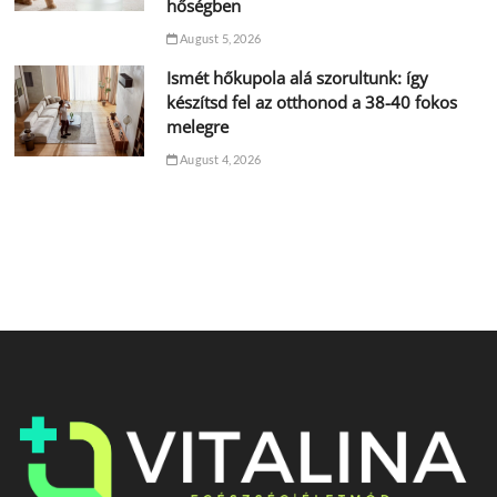
hőségben
August 5, 2026
Ismét hőkupola alá szorultunk: így
készítsd fel az otthonod a 38-40 fokos
melegre
August 4, 2026