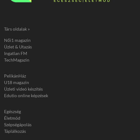
Társ oldalak »
Női1 magazin
Üzlet & Utazás
Ingatlan FM
TechMagazin
PelikánHáz
U18 magazin
Üzleti videó készítés
Edutio online képzések
Egészség
Életmód
Szépségápolás
Táplálkozás