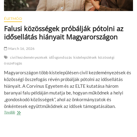
ÉLETMÓD
Falusi közösségek próbálják pótolni az
idősellátás hiányait Magyarországon
March 16, 2026
civil kezdeményezések
idősgondozás
kistelepülések
közösségi
összefogás
Magyarországon több kistelepülésen civil kezdeményezések és
közösségi összefogás révén próbálják pótolni az idősellátás
hiányait. A Corvinus Egyetem és az ELTE kutatása három
baranyai falu példáján mutatja be, hogyan működnek a helyi
„gondoskodó közösségek”, ahol az önkormányzatok és
önkéntesek együttműködnek az idősek támogatásában.
Falusi
Tovább
közösségek
próbálják
pótolni
az