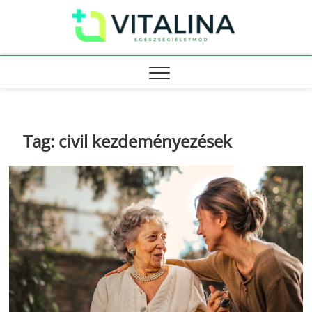
Skip
Vitali
to
EGÉSZSÉG |
ÉLETMÓD
content
Tag:
civil kezdeményezések