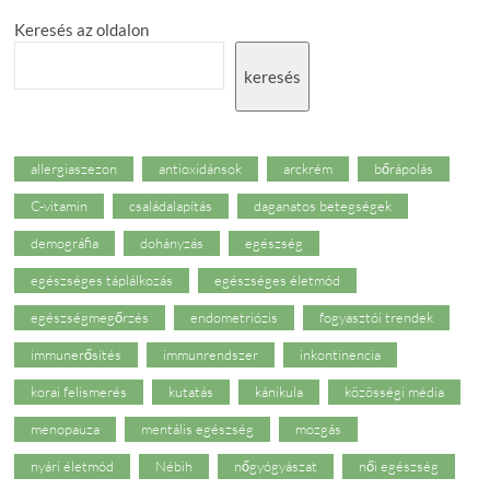
idősellátás
Keresés az oldalon
hiányait
Magyarországon
keresés
allergiaszezon
antioxidánsok
arckrém
bőrápolás
C-vitamin
családalapítás
daganatos betegségek
demográfia
dohányzás
egészség
egészséges táplálkozás
egészséges életmód
egészségmegőrzés
endometriózis
fogyasztói trendek
immunerősítés
immunrendszer
inkontinencia
korai felismerés
kutatás
kánikula
közösségi média
menopauza
mentális egészség
mozgás
nyári életmód
Nébih
nőgyógyászat
női egészség