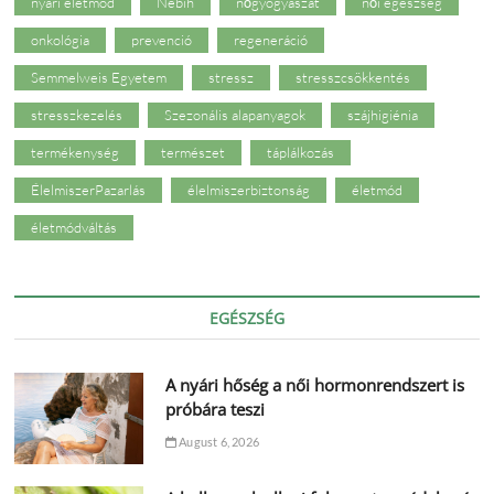
nyári életmód
Nébih
nőgyógyászat
női egészség
onkológia
prevenció
regeneráció
Semmelweis Egyetem
stressz
stresszcsökkentés
stresszkezelés
Szezonális alapanyagok
szájhigiénia
termékenység
természet
táplálkozás
ÉlelmiszerPazarlás
élelmiszerbiztonság
életmód
életmódváltás
EGÉSZSÉG
A nyári hőség a női hormonrendszert is
próbára teszi
August 6, 2026