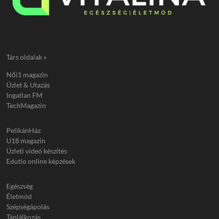
Társ oldalak »
Női1 magazin
Üzlet & Utazás
Ingatlan FM
TechMagazin
PelikánHáz
U18 magazin
Üzleti videó készítés
Edutio online képzések
Egészség
Életmód
Szépségápolás
Táplálkozás