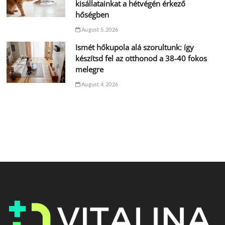
kisállatainkat a hétvégén érkező
hőségben
August 5, 2026
Ismét hőkupola alá szorultunk: így
készítsd fel az otthonod a 38-40 fokos
melegre
August 4, 2026