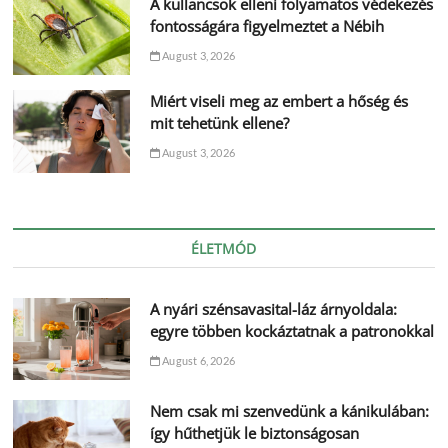
A kullancsok elleni folyamatos védekezés
fontosságára figyelmeztet a Nébih
August 3, 2026
Miért viseli meg az embert a hőség és
mit tehetünk ellene?
August 3, 2026
ÉLETMÓD
A nyári szénsavasital-láz árnyoldala:
egyre többen kockáztatnak a patronokkal
August 6, 2026
Nem csak mi szenvedünk a kánikulában:
így hűthetjük le biztonságosan