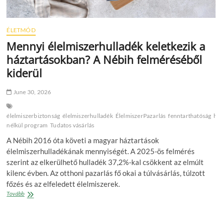
ÉLETMÓD
Mennyi élelmiszerhulladék keletkezik a
háztartásokban? A Nébih felméréséből
kiderül
June 30, 2026
élelmiszerbiztonság
élelmiszerhulladék
ÉlelmiszerPazarlás
fenntarthatóság
há
nélkül program
Tudatos vásárlás
A Nébih 2016 óta követi a magyar háztartások
élelmiszerhulladékának mennyiségét. A 2025-ös felmérés
szerint az elkerülhető hulladék 37,2%-kal csökkent az elmúlt
kilenc évben. Az otthoni pazarlás fő okai a túlvásárlás, túlzott
főzés és az elfeledett élelmiszerek.
Mennyi
Tovább
élelmiszerhulladék
keletkezik
a