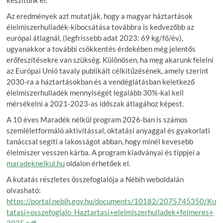
Az eredmények azt mutatják, hogy a magyar háztartások
élelmiszerhulladék-kibocsátása továbbra is kedvezőbb az
európai átlagnál, (legfrissebb adat 2023: 69 kg/fő/év),
ugyanakkor a további csökkentés érdekében még jelentős
erőfeszítésekre van szükség. Különösen, ha meg akarunk felelni
az Európai Unió tavaly publikált célkitűzésének, amely szerint
2030-ra a háztartásokban és a vendéglátásban keletkező
élelmiszerhulladék mennyiségét legalább 30%-kal kell
mérsékelni a 2021-2023-as időszak átlagához képest.
A 10 éves Maradék nélkül program 2026-ban is számos
szemléletformáló aktivitással, oktatási anyaggal és gyakorlati
tanáccsal segíti a lakosságot abban, hogy minél kevesebb
élelmiszer vesszen kárba. A program kiadványai és tippjei a
maradeknelkul.hu
oldalon érhetőek el.
A kutatás részletes összefoglalója a Nébih weboldalán
olvasható:
https://portal.nebih.gov.hu/documents/10182/2075745350/Ku
tatasi+osszefoglalo_Haztartasi+elelmiszerhulladek+felmeres+
2025.pdf