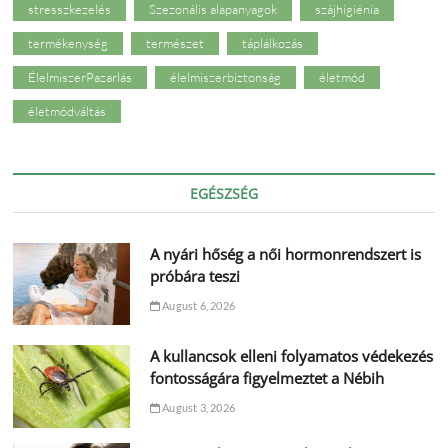
stresszkezelés
Szezonális alapanyagok
szájhigiénia
termékenység
természet
táplálkozás
ÉlelmiszerPazarlás
élelmiszerbiztonság
életmód
életmódváltás
EGÉSZSÉG
A nyári hőség a női hormonrendszert is
próbára teszi
August 6, 2026
A kullancsok elleni folyamatos védekezés
fontosságára figyelmeztet a Nébih
August 3, 2026