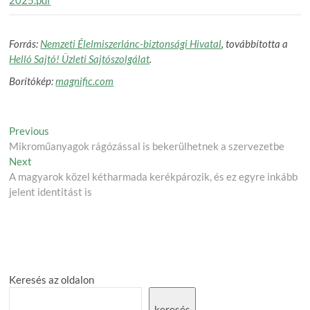
Forrás:
Nemzeti Élelmiszerlánc-biztonsági Hivatal
, továbbította a
Helló Sajtó! Üzleti Sajtószolgálat
.
Borítókép:
magnific.com
Post
Previous
Previous
post:
Mikroműanyagok rágózással is bekerülhetnek a szervezetbe
navigation
Next
Next
post:
A magyarok közel kétharmada kerékpározik, és ez egyre inkább
jelent identitást is
Keresés az oldalon
keresés