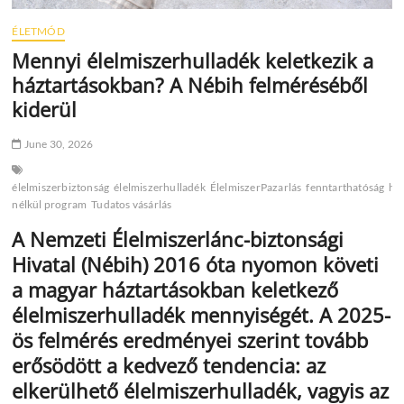
ÉLETMÓD
Mennyi élelmiszerhulladék keletkezik a
háztartásokban? A Nébih felméréséből
kiderül
June 30, 2026
élelmiszerbiztonság
élelmiszerhulladék
ÉlelmiszerPazarlás
fenntarthatóság
há
nélkül program
Tudatos vásárlás
A Nemzeti Élelmiszerlánc-biztonsági
Hivatal (Nébih) 2016 óta nyomon követi
a magyar háztartásokban keletkező
élelmiszerhulladék mennyiségét. A 2025-
ös felmérés eredményei szerint tovább
erősödött a kedvező tendencia: az
elkerülhető élelmiszerhulladék, vagyis az