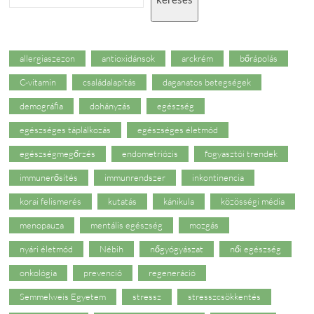
allergiaszezon
antioxidánsok
arckrém
bőrápolás
C-vitamin
családalapítás
daganatos betegségek
demográfia
dohányzás
egészség
egészséges táplálkozás
egészséges életmód
egészségmegőrzés
endometriózis
fogyasztói trendek
immunerősítés
immunrendszer
inkontinencia
korai felismerés
kutatás
kánikula
közösségi média
menopauza
mentális egészség
mozgás
nyári életmód
Nébih
nőgyógyászat
női egészség
onkológia
prevenció
regeneráció
Semmelweis Egyetem
stressz
stresszcsökkentés