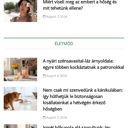
Miért viseli meg az embert a hőség és
mit tehetünk ellene?
August 3, 2026
ÉLETMÓD
A nyári szénsavasital-láz árnyoldala:
egyre többen kockáztatnak a patronokkal
August 6, 2026
Nem csak mi szenvedünk a kánikulában:
így hűthetjük le biztonságosan
kisállatainkat a hétvégén érkező
hőségben
August 5, 2026
Ismét hőkupola alá szorultunk: így