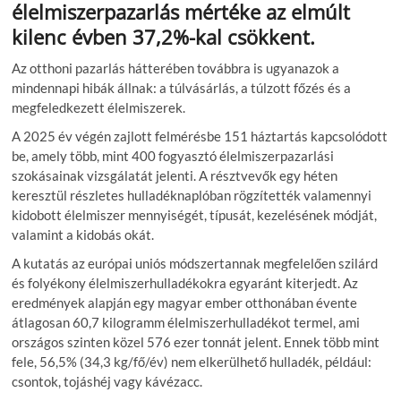
élelmiszerpazarlás mértéke az elmúlt
kilenc évben 37,2%-kal csökkent.
Az otthoni pazarlás hátterében továbbra is ugyanazok a
mindennapi hibák állnak: a túlvásárlás, a túlzott főzés és a
megfeledkezett élelmiszerek.
A 2025 év végén zajlott felmérésbe 151 háztartás kapcsolódott
be, amely több, mint 400 fogyasztó élelmiszerpazarlási
szokásainak vizsgálatát jelenti. A résztvevők egy héten
keresztül részletes hulladéknaplóban rögzítették valamennyi
kidobott élelmiszer mennyiségét, típusát, kezelésének módját,
valamint a kidobás okát.
A kutatás az európai uniós módszertannak megfelelően szilárd
és folyékony élelmiszerhulladékokra egyaránt kiterjedt. Az
eredmények alapján egy magyar ember otthonában évente
átlagosan 60,7 kilogramm élelmiszerhulladékot termel, ami
országos szinten közel 576 ezer tonnát jelent. Ennek több mint
fele, 56,5% (34,3 kg/fő/év) nem elkerülhető hulladék, például:
csontok, tojáshéj vagy kávézacc.