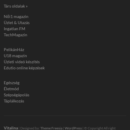
Társ oldalak »
Női1 magazin
Üzlet & Utazás
Ingatlan FM
TechMagazin
PelikánHáz
U18 magazin
Üzleti videó készítés
Edutio online képzések
Egészség
Életmód
Szépségápolás
Táplálkozás
Vitalina
| Designed by:
Theme Freesia
|
WordPress
| © Copyright All right