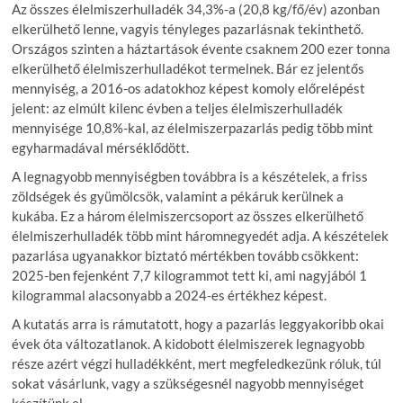
Az összes élelmiszerhulladék 34,3%-a (20,8 kg/fő/év) azonban
elkerülhető lenne, vagyis tényleges pazarlásnak tekinthető.
Országos szinten a háztartások évente csaknem 200 ezer tonna
elkerülhető élelmiszerhulladékot termelnek. Bár ez jelentős
mennyiség, a 2016-os adatokhoz képest komoly előrelépést
jelent: az elmúlt kilenc évben a teljes élelmiszerhulladék
mennyisége 10,8%-kal, az élelmiszerpazarlás pedig több mint
egyharmadával mérséklődött.
A legnagyobb mennyiségben továbbra is a készételek, a friss
zöldségek és gyümölcsök, valamint a pékáruk kerülnek a
kukába. Ez a három élelmiszercsoport az összes elkerülhető
élelmiszerhulladék több mint háromnegyedét adja. A készételek
pazarlása ugyanakkor biztató mértékben tovább csökkent:
2025-ben fejenként 7,7 kilogrammot tett ki, ami nagyjából 1
kilogrammal alacsonyabb a 2024-es értékhez képest.
A kutatás arra is rámutatott, hogy a pazarlás leggyakoribb okai
évek óta változatlanok. A kidobott élelmiszerek legnagyobb
része azért végzi hulladékként, mert megfeledkezünk róluk, túl
sokat vásárlunk, vagy a szükségesnél nagyobb mennyiséget
készítünk el.