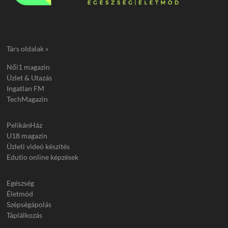
Társ oldalak »
Női1 magazin
Üzlet & Utazás
Ingatlan FM
TechMagazin
PelikánHáz
U18 magazin
Üzleti videó készítés
Edutio online képzések
Egészség
Életmód
Szépségápolás
Táplálkozás