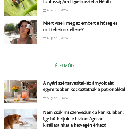
fontosságára figyelmeztet a Nébih
August 3, 2026
Miért viseli meg az embert a hőség és
mit tehetünk ellene?
August 3, 2026
ÉLETMÓD
A nyári szénsavasital-láz árnyoldala:
egyre többen kockáztatnak a patronokkal
August 6, 2026
Nem csak mi szenvedünk a kánikulában:
így hűthetjük le biztonságosan
kisállatainkat a hétvégén érkező