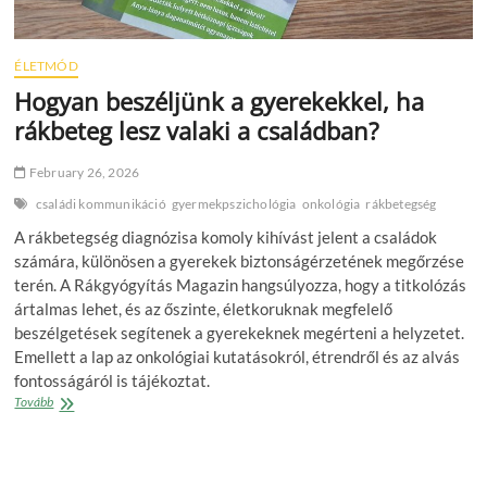
ÉLETMÓD
Hogyan beszéljünk a gyerekekkel, ha
rákbeteg lesz valaki a családban?
February 26, 2026
családi kommunikáció
gyermekpszichológia
onkológia
rákbetegség
A rákbetegség diagnózisa komoly kihívást jelent a családok
számára, különösen a gyerekek biztonságérzetének megőrzése
terén. A Rákgyógyítás Magazin hangsúlyozza, hogy a titkolózás
ártalmas lehet, és az őszinte, életkoruknak megfelelő
beszélgetések segítenek a gyerekeknek megérteni a helyzetet.
Emellett a lap az onkológiai kutatásokról, étrendről és az alvás
fontosságáról is tájékoztat.
Hogyan
Tovább
beszéljünk
a
gyerekekkel,
ha