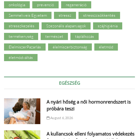
onkológia
prevenció
regeneráció
Semmelweis Egyetem
stressz
stresszcsökkentés
stresszkezelés
Szezonális alapanyagok
szájhigiénia
termékenység
természet
táplálkozás
ÉlelmiszerPazarlás
élelmiszerbiztonság
életmód
életmódváltás
EGÉSZSÉG
A nyári hőség a női hormonrendszert is
próbára teszi
August 6, 2026
A kullancsok elleni folyamatos védekezés