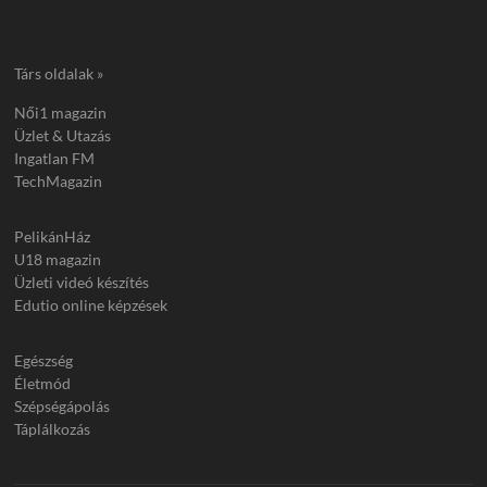
Társ oldalak »
Női1 magazin
Üzlet & Utazás
Ingatlan FM
TechMagazin
PelikánHáz
U18 magazin
Üzleti videó készítés
Edutio online képzések
Egészség
Életmód
Szépségápolás
Táplálkozás