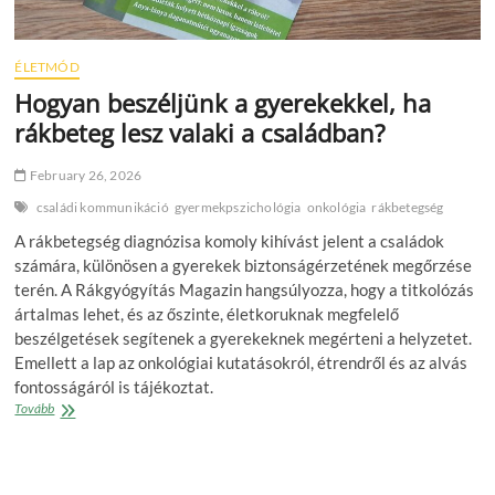
ÉLETMÓD
Hogyan beszéljünk a gyerekekkel, ha
rákbeteg lesz valaki a családban?
February 26, 2026
családi kommunikáció
gyermekpszichológia
onkológia
rákbetegség
A rákbetegség diagnózisa komoly kihívást jelent a családok
számára, különösen a gyerekek biztonságérzetének megőrzése
terén. A Rákgyógyítás Magazin hangsúlyozza, hogy a titkolózás
ártalmas lehet, és az őszinte, életkoruknak megfelelő
beszélgetések segítenek a gyerekeknek megérteni a helyzetet.
Emellett a lap az onkológiai kutatásokról, étrendről és az alvás
fontosságáról is tájékoztat.
Hogyan
Tovább
beszéljünk
a
gyerekekkel,
ha