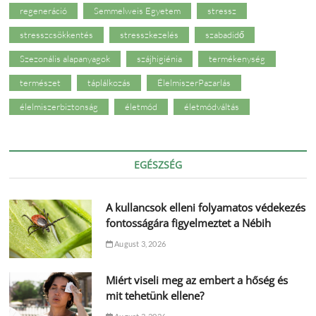
regeneráció
Semmelweis Egyetem
stressz
stresszcsökkentés
stresszkezelés
szabadidő
Szezonális alapanyagok
szájhigiénia
termékenység
természet
táplálkozás
ÉlelmiszerPazarlás
élelmiszerbiztonság
életmód
életmódváltás
EGÉSZSÉG
A kullancsok elleni folyamatos védekezés
fontosságára figyelmeztet a Nébih
August 3, 2026
Miért viseli meg az embert a hőség és
mit tehetünk ellene?