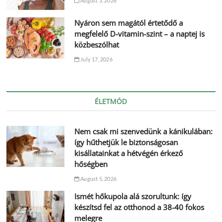
August 3, 2026
Nyáron sem magától értetődő a
megfelelő D-vitamin-szint – a naptej is
közbeszólhat
July 17, 2026
ÉLETMÓD
Nem csak mi szenvedünk a kánikulában:
így hűthetjük le biztonságosan
kisállatainkat a hétvégén érkező
hőségben
August 5, 2026
Ismét hőkupola alá szorultunk: így
készítsd fel az otthonod a 38-40 fokos
melegre