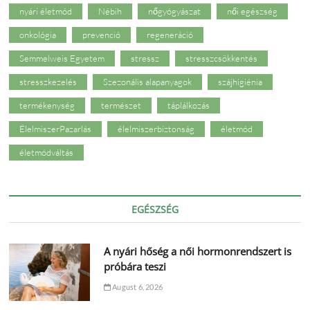
nyári életmód
Nébih
nőgyógyászat
női egészség
onkológia
prevenció
regeneráció
Semmelweis Egyetem
stressz
stresszcsökkentés
stresszkezelés
Szezonális alapanyagok
szájhigiénia
termékenység
természet
táplálkozás
ÉlelmiszerPazarlás
élelmiszerbiztonság
életmód
életmódváltás
EGÉSZSÉG
A nyári hőség a női hormonrendszert is
próbára teszi
August 6, 2026