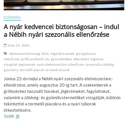
EGÉSZSÉG
A nyár kedvencei biztonságosan – indul
a Nébih nyári szezonális ellenőrzése
June 22, 2026
élelmiszerbiztonság 2026
fagylalt üzemek
görögdinnye
ellenőrzés
grillhús ellenőrzés
gyermektábor étkeztetés
higiéniai
vizsgálat
jégüzemek
nyári élelmiszerlánc ellenőrzés
szezonális zöldség
gyümölcs
termelői piacok
út menti árusok
Június 22-én indul a Nébih nyári szezonális élelmiszerlánc-
ellenőrzése, amely augusztus 20-ig tart. A szakemberek a
grillezéshez használt húsokat, jégkrémeket, fagylaltokat,
valamint a zöldség- és gyümölcstermelőket vizsgálják, különös
tekintettel a termelői piacokra és a nyári táborok
étkeztetésére.
A
Tovább
nyár
kedvencei