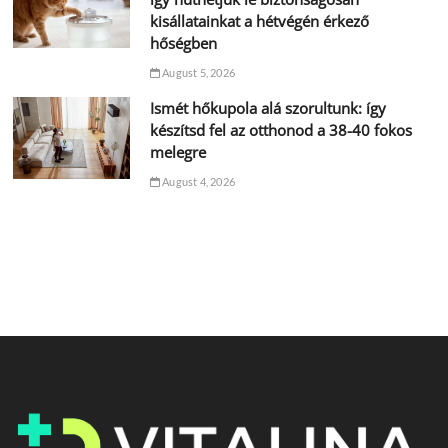
kisállatainkat a hétvégén érkező
hőségben
August 5, 2026
Ismét hőkupola alá szorultunk: így
készítsd fel az otthonod a 38-40 fokos
melegre
August 4, 2026