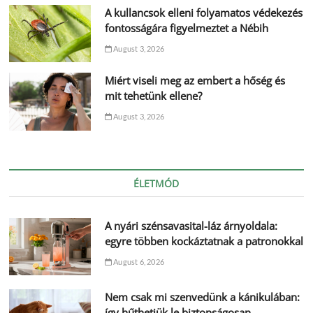
A kullancsok elleni folyamatos védekezés
fontosságára figyelmeztet a Nébih
August 3, 2026
Miért viseli meg az embert a hőség és
mit tehetünk ellene?
August 3, 2026
ÉLETMÓD
A nyári szénsavasital-láz árnyoldala:
egyre többen kockáztatnak a patronokkal
August 6, 2026
Nem csak mi szenvedünk a kánikulában:
így hűthetjük le biztonságosan