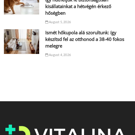
kisállatainkat a hétvégén érkező
hőségben
August 5, 2026
Ismét hőkupola alá szorultunk: így
készítsd fel az otthonod a 38-40 fokos
melegre
August 4, 2026