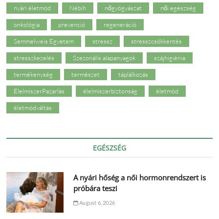
nyári életmód
Nébih
nőgyógyászat
női egészség
onkológia
prevenció
regeneráció
Semmelweis Egyetem
stressz
stresszcsökkentés
stresszkezelés
Szezonális alapanyagok
szájhigiénia
termékenység
természet
táplálkozás
ÉlelmiszerPazarlás
élelmiszerbiztonság
életmód
életmódváltás
EGÉSZSÉG
A nyári hőség a női hormonrendszert is
próbára teszi
August 6, 2026