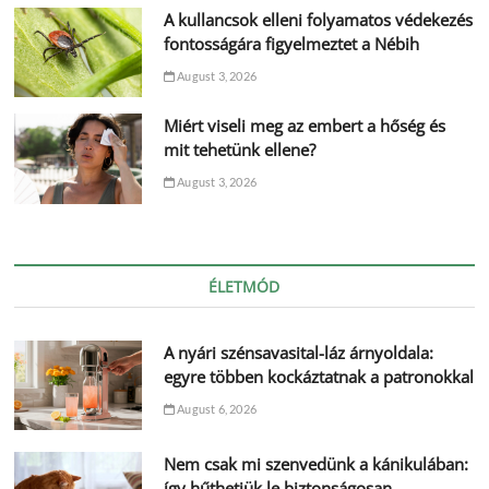
A kullancsok elleni folyamatos védekezés
fontosságára figyelmeztet a Nébih
August 3, 2026
Miért viseli meg az embert a hőség és
mit tehetünk ellene?
August 3, 2026
ÉLETMÓD
A nyári szénsavasital-láz árnyoldala:
egyre többen kockáztatnak a patronokkal
August 6, 2026
Nem csak mi szenvedünk a kánikulában:
így hűthetjük le biztonságosan