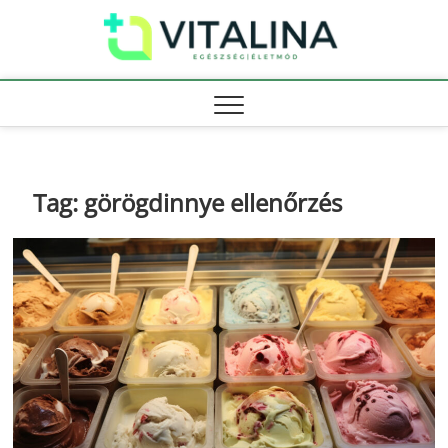
Skip
Vitali
to
EGÉSZSÉG |
ÉLETMÓD
content
Tag:
görögdinnye ellenőrzés