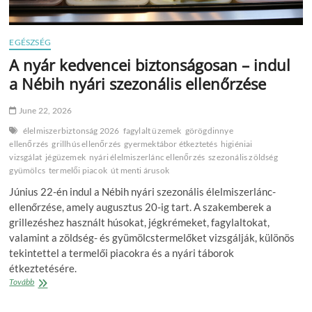
EGÉSZSÉG
A nyár kedvencei biztonságosan – indul
a Nébih nyári szezonális ellenőrzése
June 22, 2026
élelmiszerbiztonság 2026
fagylalt üzemek
görögdinnye
ellenőrzés
grillhús ellenőrzés
gyermektábor étkeztetés
higiéniai
vizsgálat
jégüzemek
nyári élelmiszerlánc ellenőrzés
szezonális zöldség
gyümölcs
termelői piacok
út menti árusok
Június 22-én indul a Nébih nyári szezonális élelmiszerlánc-
ellenőrzése, amely augusztus 20-ig tart. A szakemberek a
grillezéshez használt húsokat, jégkrémeket, fagylaltokat,
valamint a zöldség- és gyümölcstermelőket vizsgálják, különös
tekintettel a termelői piacokra és a nyári táborok
étkeztetésére.
A
Tovább
nyár
kedvencei