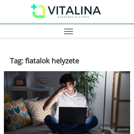
Skip
Vitali
to
EGÉSZSÉG |
ÉLETMÓD
content
Tag:
fiatalok helyzete