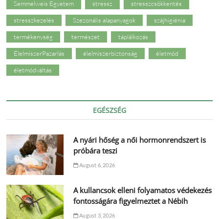
Semmelweis Egyetem
stressz
stresszcsökkentés
stresszkezelés
Szezonális alapanyagok
szájhigiénia
termékenység
természet
táplálkozás
ÉlelmiszerPazarlás
élelmiszerbiztonság
életmód
életmódváltás
EGÉSZSÉG
A nyári hőség a női hormonrendszert is
próbára teszi
August 6, 2026
A kullancsok elleni folyamatos védekezés
fontosságára figyelmeztet a Nébih
August 3, 2026