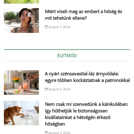
Miért viseli meg az embert a hőség és
mit tehetünk ellene?
August 3, 2026
ÉLETMÓD
A nyári szénsavasital-láz árnyoldala:
egyre többen kockáztatnak a patronokkal
August 6, 2026
Nem csak mi szenvedünk a kánikulában:
így hűthetjük le biztonságosan
kisállatainkat a hétvégén érkező
hőségben
August 5, 2026