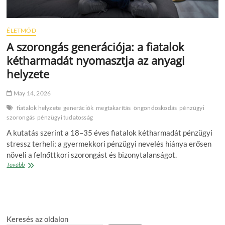
ÉLETMÓD
A szorongás generációja: a fiatalok
kétharmadát nyomasztja az anyagi
helyzete
May 14, 2026
fiatalok helyzete
generációk
megtakarítás
öngondoskodás
pénzügyi
szorongás
pénzügyi tudatosság
A kutatás szerint a 18–35 éves fiatalok kétharmadát pénzügyi
stressz terheli; a gyermekkori pénzügyi nevelés hiánya erősen
növeli a felnőttkori szorongást és bizonytalanságot.
A
Tovább
szorongás
generációja:
a
fiatalok
kétharmadát
Keresés az oldalon
nyomasztja