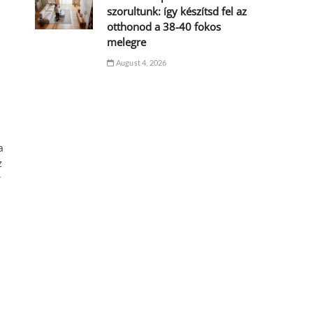
szorultunk: így készítsd fel az
otthonod a 38-40 fokos
melegre
August 4, 2026
a
z
r