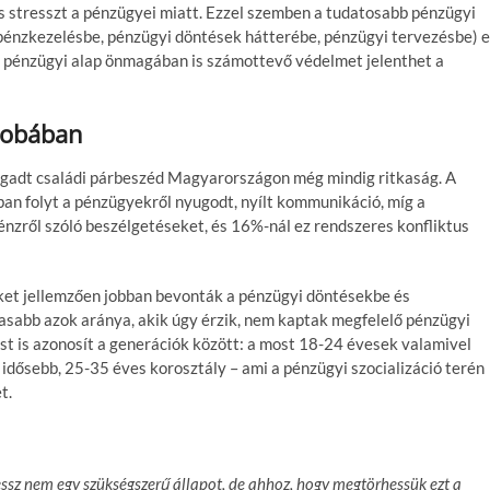
s stresszt a pénzügyei miatt. Ezzel szemben a tudatosabb pénzügyi
 pénzkezelésbe, pénzügyi döntések hátterébe, pénzügyi tervezésbe) 
 pénzügyi alap önmagában is számottevő védelmet jelenthet a
szobában
higgadt családi párbeszéd Magyarországon még mindig ritkaság. A
n folyt a pénzügyekről nyugodt, nyílt kommunikáció, míg a
énzről szóló beszélgetéseket, és 16%-nál ez rendszeres konfliktus
eket jellemzően jobban bevonták a pénzügyi döntésekbe és
asabb azok aránya, akik úgy érzik, nem kaptak megfelelő pénzügyi
st is azonosít a generációk között: a most 18-24 évesek valamivel
idősebb, 25-35 éves korosztály – ami a pénzügyi szocializáció terén
t.
essz nem egy szükségszerű állapot, de ahhoz, hogy megtörhessük ezt a