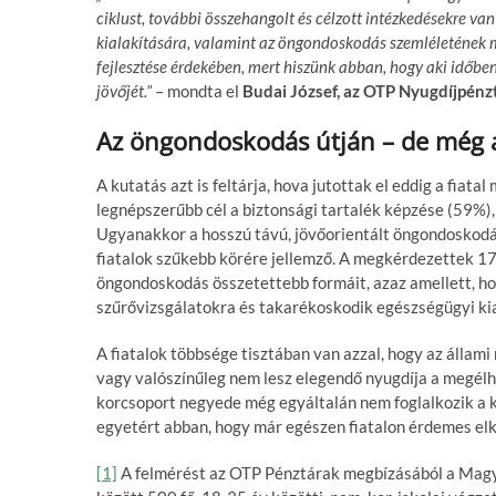
ciklust, további összehangolt és célzott intézkedésekre va
kialakítására, valamint az öngondoskodás szemléletének 
fejlesztése érdekében, mert hiszünk abban, hogy aki időb
jövőjét.”
– mondta el
Budai József, az OTP Nyugdíjpénz
Az öngondoskodás útján – de még a
A kutatás azt is feltárja, hova jutottak el eddig a fia
legnépszerűbb cél a biztonsági tartalék képzése (59%),
Ugyanakkor a hosszú távú, jövőorientált öngondoskodás
fiatalok szűkebb körére jellemző. A megkérdezettek 17
öngondoskodás összetettebb formáit, azaz amellett, ho
szűrővizsgálatokra és takarékoskodik egészségügyi ki
A fiatalok többsége tisztában van azzal, hogy az állam
vagy valószínűleg nem lesz elegendő nyugdíja a megélh
korcsoport negyede még egyáltalán nem foglalkozik a k
egyetért abban, hogy már egészen fiatalon érdemes elk
[1]
A felmérést az OTP Pénztárak megbízásából a Magy