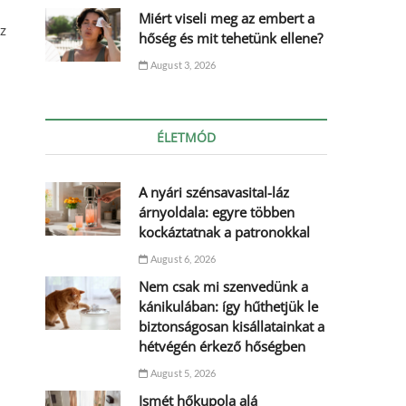
Miért viseli meg az embert a
ez
hőség és mit tehetünk ellene?
August 3, 2026
ÉLETMÓD
A nyári szénsavasital-láz
árnyoldala: egyre többen
kockáztatnak a patronokkal
August 6, 2026
Nem csak mi szenvedünk a
kánikulában: így hűthetjük le
biztonságosan kisállatainkat a
hétvégén érkező hőségben
August 5, 2026
Ismét hőkupola alá