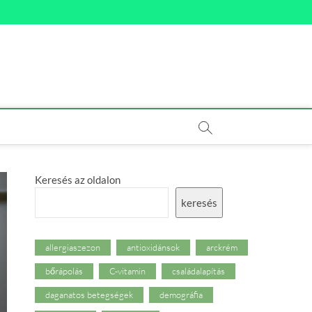
Keresés az oldalon
keresés
allergiaszezon
antioxidánsok
arckrém
bőrápolás
C-vitamin
családalapítás
daganatos betegségek
demográfia