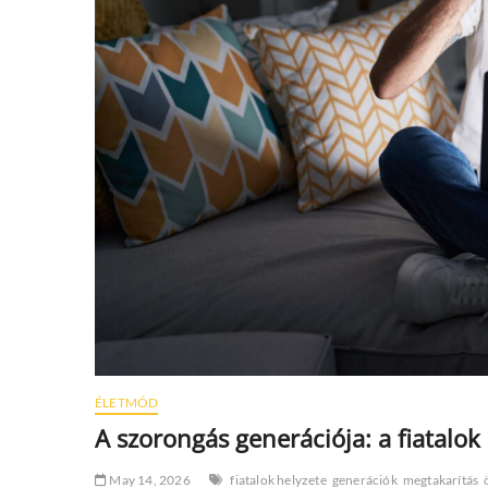
ÉLETMÓD
A szorongás generációja: a fiatalo
May 14, 2026
fiatalok helyzete
generációk
megtakarítás