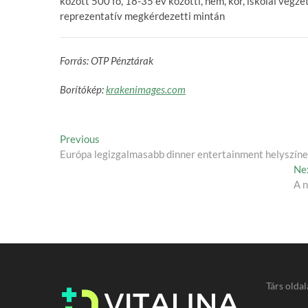
között 500 fő, 18-35 év közötti, nem, kor, iskolai végz
reprezentatív megkérdezetti mintán
Forrás: OTP Pénztárak
Borítókép:
krakenimages.com
Post
Previous
Previous
post:
Európa legizgalmasabb dinner entertainment helyszínei
navigation
Ne
A n
Társ oldal