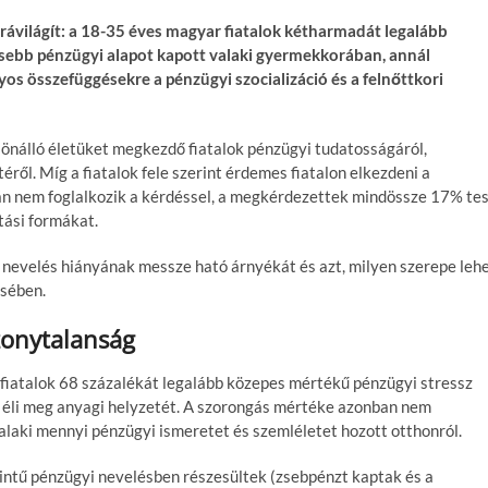
rávilágít: a 18-35 éves magyar fiatalok kétharmadát legalább
esebb pénzügyi alapot kapott valaki gyermekkorában, annál
os összefüggésekre a pénzügyi szocializáció és a felnőttkori
 önálló életüket megkezdő fiatalok pénzügyi tudatosságáról,
ről. Míg a fiatalok fele szerint érdemes fiatalon elkezdeni a
n nem foglalkozik a kérdéssel, a megkérdezettek mindössze 17% te
tási formákat.
nevelés hiányának messze ható árnyékát és azt, milyen szerepe leh
ésében.
zonytalanság
iatalok 68 százalékát legalább közepes mértékű pénzügyi stressz
t éli meg anyagi helyzetét. A szorongás mértéke azonban nem
alaki mennyi pénzügyi ismeretet és szemléletet hozott otthonról.
intű pénzügyi nevelésben részesültek (zsebpénzt kaptak és a