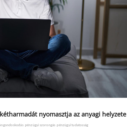
k kétharmadát nyomasztja az anyagi helyzete
öngondoskodás
pénzügyi szorongás
pénzügyi tudatosság