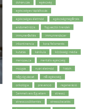
dohányzás
egészség
egészséges táplálkozás
egészséges életmód
egészségmegőrzés
endometriózis
fogyasztói trendek
immunerősítés
immunrendszer
inkontinencia
korai felismerés
kutatás
kánikula
közösségi média
menopauza
mentális egészség
mozgás
nyári életmód
Nébih
nőgyógyászat
női egészség
onkológia
prevenció
regeneráció
Semmelweis Egyetem
stressz
stresszcsökkentés
stresszkezelés