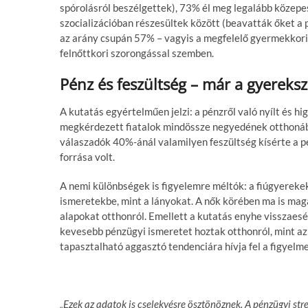
spórolásról beszélgettek), 73% él meg legalább közepe
szocializációban részesültek között (beavatták őket a
az arány csupán 57% – vagyis a megfelelő gyermekkori
felnőttkori szorongással szemben.
Pénz és feszültség – már a gyerek
A kutatás egyértelműen jelzi: a pénzről való nyílt és 
megkérdezett fiatalok mindössze negyedének otthonába
válaszadók 40%-ánál valamilyen feszültség kísérte a p
forrása volt.
A nemi különbségek is figyelemre méltók: a fiúgyerek
ismeretekbe, mint a lányokat. A nők körében ma is mag
alapokat otthonról. Emellett a kutatás enyhe visszaesé
kevesebb pénzügyi ismeretet hoztak otthonról, mint az 
tapasztalható aggasztó tendenciára hívja fel a figyelme
„Ezek az adatok is cselekvésre ösztönöznek. A pénzügyi str