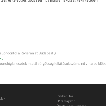
ettség és település típus szerint a magyar lakosság tekintetében
 Londontól a Riviérán át Budapestig
Next
xt
post:
eurológiai esetek miatti sürgősségi ellátások száma nő viharos időb
PelikánHáz
ak »
U18 magazin
Üzleti videó készítés