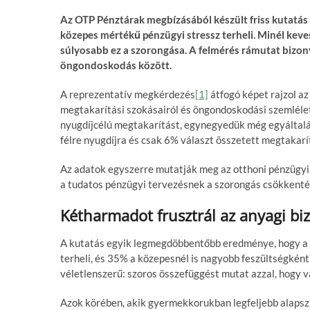
Az OTP Pénztárak megbízásából készült friss kutatás 
közepes mértékű pénzügyi stressz terheli. Minél kev
súlyosabb ez a szorongása. A felmérés rámutat bizony
öngondoskodás között.
A reprezentatív megkérdezés
[1]
átfogó képet rajzol az
megtakarítási szokásairól és öngondoskodási szemléleté
nyugdíjcélú megtakarítást, egynegyedük még egyáltalá
félre nyugdíjra és csak 6% választ összetett megtakarí
Az adatok egyszerre mutatják meg az otthoni pénzügyi 
a tudatos pénzügyi tervezésnek a szorongás csökkent
Kétharmadot frusztrál az anyagi bi
A kutatás egyik legmegdöbbentőbb eredménye, hogy a f
terheli, és 35% a közepesnél is nagyobb feszültségkén
véletlenszerű: szoros összefüggést mutat azzal, hogy v
Azok körében, akik gyermekkorukban legfeljebb alapsz