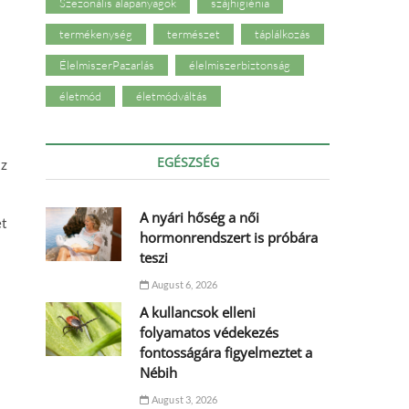
Szezonális alapanyagok
szájhigiénia
termékenység
természet
táplálkozás
ÉlelmiszerPazarlás
élelmiszerbiztonság
életmód
életmódváltás
EGÉSZSÉG
sz
A nyári hőség a női
et
hormonrendszert is próbára
teszi
August 6, 2026
A kullancsok elleni
folyamatos védekezés
fontosságára figyelmeztet a
Nébih
August 3, 2026