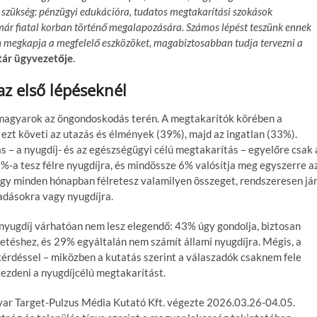
n szükség: pénzügyi edukációra, tudatos megtakarítási szokások
már fiatal korban történő megalapozására. Számos lépést teszünk ennek
en megkapja a megfelelő eszközöket, magabiztosabban tudja tervezni a
tár ügyvezetője
.
z első lépéseknél
tal magyarok az öngondoskodás terén. A megtakarítók körében a
 ezt követi az utazás és élmények (39%), majd az ingatlan (33%).
 – a nyugdíj- és az egészségügyi célú megtakarítás – egyelőre csak 
%-a tesz félre nyugdíjra, és mindössze 6% valósítja meg egyszerre a
gy minden hónapban félretesz valamilyen összeget, rendszeresen já
adásokra vagy nyugdíjra.
i nyugdíj várhatóan nem lesz elegendő: 43% úgy gondolja, biztosan
etéshez, és 29% egyáltalán nem számít állami nyugdíjra. Mégis, a
érdéssel – miközben a kutatás szerint a válaszadók csaknem fele
ezdeni a nyugdíjcélú megtakarítást.
ar Target-Pulzus Média Kutató Kft. végezte 2026.03.26-04.05.