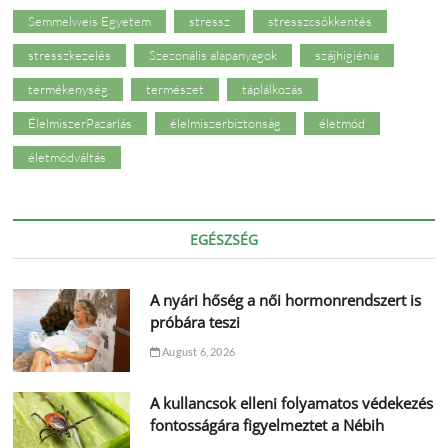
Semmelweis Egyetem
stressz
stresszcsökkentés
stresszkezelés
Szezonális alapanyagok
szájhigiénia
termékenység
természet
táplálkozás
ÉlelmiszerPazarlás
élelmiszerbiztonság
életmód
életmódváltás
EGÉSZSÉG
A nyári hőség a női hormonrendszert is
próbára teszi
August 6, 2026
A kullancsok elleni folyamatos védekezés
fontosságára figyelmeztet a Nébih