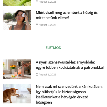
August 3, 2026
Miért viseli meg az embert a hőség és
mit tehetünk ellene?
August 3, 2026
ÉLETMÓD
A nyári szénsavasital-láz árnyoldala:
egyre többen kockáztatnak a patronokkal
August 6, 2026
Nem csak mi szenvedünk a kánikulában:
így hűthetjük le biztonságosan
kisállatainkat a hétvégén érkező
hőségben