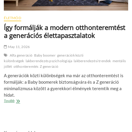
ÉLETMÓD
Így formálják a modern otthonteremtést
a generációs élettapasztalatok
May 11, 2026
Alfa generáció
Baby boomer
generációk közti
különbségek
lakberendezés pszichológiája
lakberendezési trendek
mentális
jóllét
otthonteremtés
Z generáció
A generációk közti különbségek ma már az otthonteremtést is
formálják: a Baby boomerek biztonságvára és a Z generáció
minimalizmusa között a gyerekkori élmények teremtik meg a
hidat.
Így
Tovább
formálják
a
modern
otthonteremtést
a