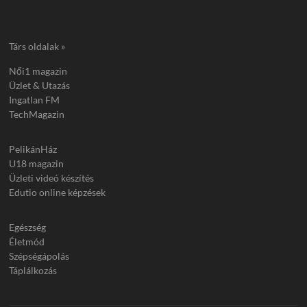
Társ oldalak »
Női1 magazin
Üzlet & Utazás
Ingatlan FM
TechMagazin
PelikánHáz
U18 magazin
Üzleti videó készítés
Edutio online képzések
Egészség
Életmód
Szépségápolás
Táplálkozás