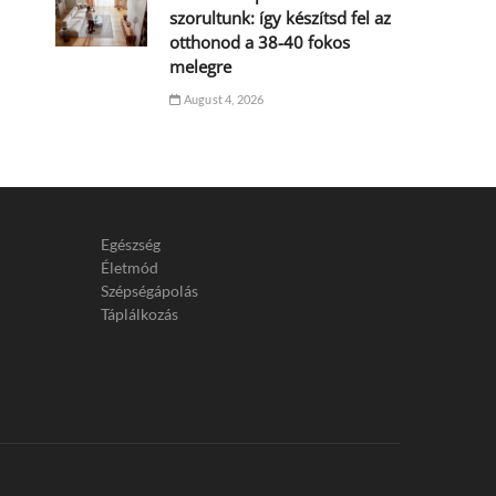
szorultunk: így készítsd fel az
otthonod a 38-40 fokos
melegre
August 4, 2026
Egészség
Életmód
Szépségápolás
Táplálkozás