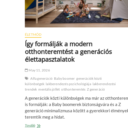
ÉLETMÓD
Így formálják a modern
otthonteremtést a generációs
élettapasztalatok
May 11, 2026
Alfa generáció
Baby boomer
generációk közti
különbségek
lakberendezés pszichológiája
lakberendezési
trendek
mentális jóllét
otthonteremtés
Z generáció
A generációk közti különbségek ma már az otthontere
is formálják: a Baby boomerek biztonságvára és a Z
generáció minimalizmusa között a gyerekkori élménye
teremtik meg a hidat.
Így
Tovább