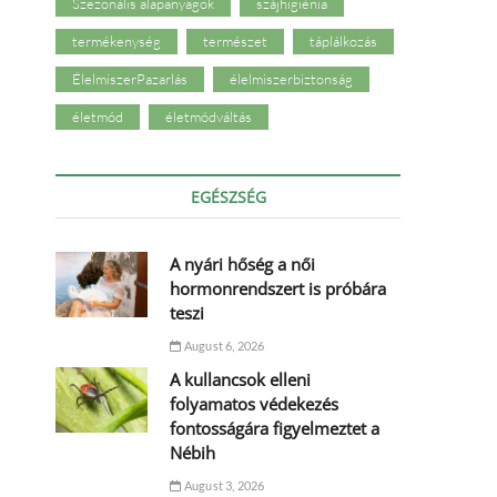
Szezonális alapanyagok
szájhigiénia
termékenység
természet
táplálkozás
ÉlelmiszerPazarlás
élelmiszerbiztonság
életmód
életmódváltás
EGÉSZSÉG
A nyári hőség a női
hormonrendszert is próbára
teszi
August 6, 2026
A kullancsok elleni
folyamatos védekezés
fontosságára figyelmeztet a
Nébih
August 3, 2026