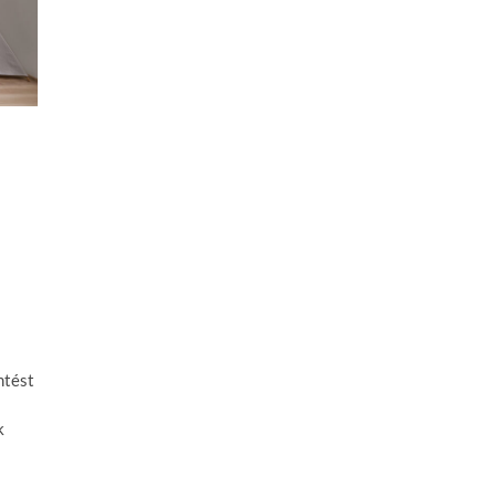
mtést
k