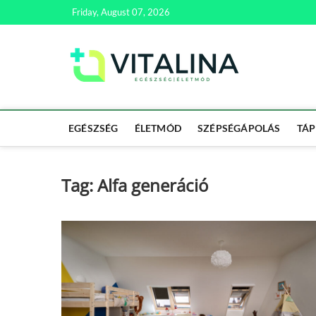
Skip
Friday, August 07, 2026
to
content
Vitali
EGÉSZSÉG | ÉL
EGÉSZSÉG
ÉLETMÓD
SZÉPSÉGÁPOLÁS
TÁP
Tag:
Alfa generáció