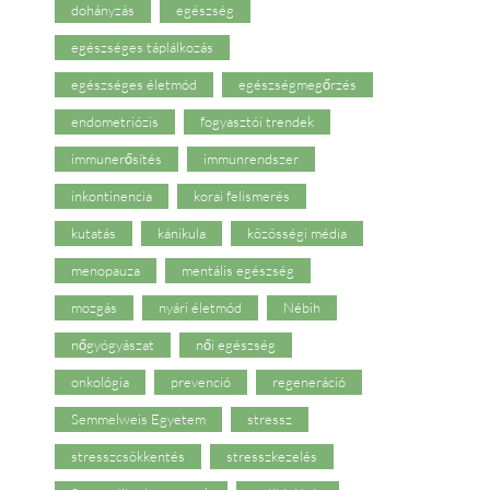
dohányzás
egészség
egészséges táplálkozás
egészséges életmód
egészségmegőrzés
endometriózis
fogyasztói trendek
immunerősítés
immunrendszer
inkontinencia
korai felismerés
kutatás
kánikula
közösségi média
menopauza
mentális egészség
mozgás
nyári életmód
Nébih
nőgyógyászat
női egészség
onkológia
prevenció
regeneráció
Semmelweis Egyetem
stressz
stresszcsökkentés
stresszkezelés