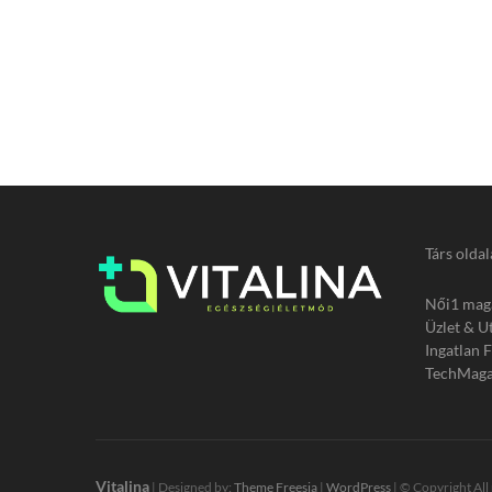
Társ oldal
Női1 mag
Üzlet & U
Ingatlan 
TechMaga
Vitalina
| Designed by:
Theme Freesia
|
WordPress
| © Copyright All