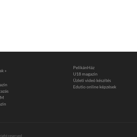
PelikánHáz
ak »
U18 magazin
Üzleti videó készítés
azin
Edutio online képzések
tazás
FM
zin
 right reserved