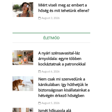
Miért viseli meg az embert a
hőség és mit tehetünk ellene?
August 3, 2026
ÉLETMÓD
A nyári szénsavasital-láz
árnyoldala: egyre többen
kockáztatnak a patronokkal
August 6, 2026
Nem csak mi szenvedünk a
kánikulában: így hűthetjük le
biztonságosan kisállatainkat a
hétvégén érkező hőségben
August 5, 2026
Ismét hőkupola alá