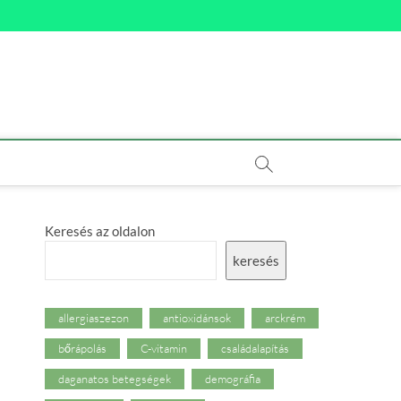
Keresés az oldalon
keresés
allergiaszezon
antioxidánsok
arckrém
bőrápolás
C-vitamin
családalapítás
daganatos betegségek
demográfia