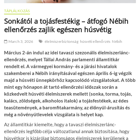
TÁPLÁLKOZÁS
Sonkától a tojásfestékig – átfogó Nébih
ellenőrzés zajlik egészen húsvétig
March 3, 2026
élelmiszerbiztonság
húsvéti ellenőrzés
Nébih
Március 2-án indul az idei tavaszi szezonális élelmiszerlánc-
ellenőrzés, melyet Tállai András parlamenti államtitkár
rendelt el. A vármegyei kormány- és a járási hivatalok
szakemberei a Nébih irányításával egészen április 6-ig végzik
majd a húsvéti ünnepkörhöz kapcsolódó vizsgálatokat. A több
mint egy hónapon át tartó ellenőrzési időszak során a
közkedvelt húsvéti élelmiszerek mellett (sonka, torma, tojás,
kalács, zöldségek, alkoholos italok) a tojásfestékek, az édes
teasütemények, a baromfitakarmány, az élőnyúl-árusítás és
még a növényútlevelek vizsgálata is helyet kap.
Az államtitkár kiemelte, hogy a tavaszi élelmiszerlánc-
ellenőrzés legfőbb célja változatlanul annak biztosítása, hogy
húsvétkor is kizárólag biztonságos élelmiszerek kerüljenek a