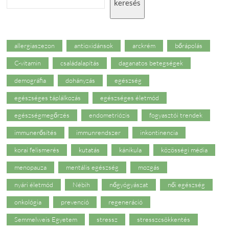
keresés
allergiaszezon
antioxidánsok
arckrém
bőrápolás
C-vitamin
családalapítás
daganatos betegségek
demográfia
dohányzás
egészség
egészséges táplálkozás
egészséges életmód
egészségmegőrzés
endometriózis
fogyasztói trendek
immunerősítés
immunrendszer
inkontinencia
korai felismerés
kutatás
kánikula
közösségi média
menopauza
mentális egészség
mozgás
nyári életmód
Nébih
nőgyógyászat
női egészség
onkológia
prevenció
regeneráció
Semmelweis Egyetem
stressz
stresszcsökkentés