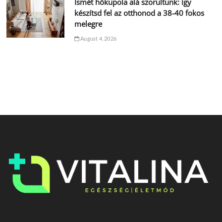
Ismét hőkupola alá szorultunk: így
készítsd fel az otthonod a 38-40 fokos
melegre
August 4, 2026