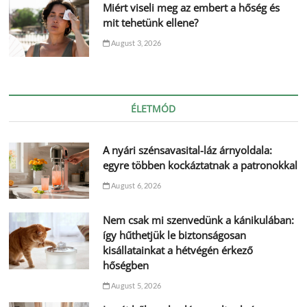
Miért viseli meg az embert a hőség és
mit tehetünk ellene?
August 3, 2026
ÉLETMÓD
A nyári szénsavasital-láz árnyoldala:
egyre többen kockáztatnak a patronokkal
August 6, 2026
Nem csak mi szenvedünk a kánikulában:
így hűthetjük le biztonságosan
kisállatainkat a hétvégén érkező
hőségben
August 5, 2026