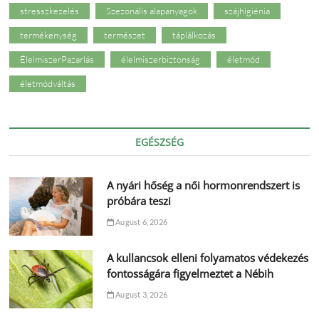
stresszkezelés
Szezonális alapanyagok
szájhigiénia
termékenység
természet
táplálkozás
ÉlelmiszerPazarlás
élelmiszerbiztonság
életmód
életmódváltás
EGÉSZSÉG
A nyári hőség a női hormonrendszert is
próbára teszi
August 6, 2026
A kullancsok elleni folyamatos védekezés
fontosságára figyelmeztet a Nébih
August 3, 2026