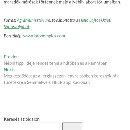
maradék mérések történnek majd a Nébih laboratóriumaiban.
Forrás:
Agrárminisztérium
, továbbította a
Helló Sajtó! Üzleti
Sajtószolgálat
.
Borítókép:
www.kaboompics.com
Post
Previous
Previous
post:
Nébih tipp: ideje rendet tenni a hűtőben és a kamrában
navigation
Next
Next
post:
Megkezdődött az allergiaszezon: egyre többen keresnek rá a
tünetekre a Semmelweis HELP applikációban
Keresés az oldalon