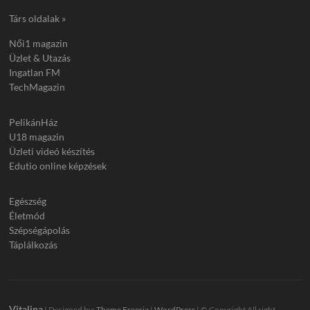
Társ oldalak »
Női1 magazin
Üzlet & Utazás
Ingatlan FM
TechMagazin
PelikánHáz
U18 magazin
Üzleti videó készítés
Edutio online képzések
Egészség
Életmód
Szépségápolás
Táplálkozás
Vitalina
| Designed by:
Theme Freesia
|
WordPress
| © Copyright All right