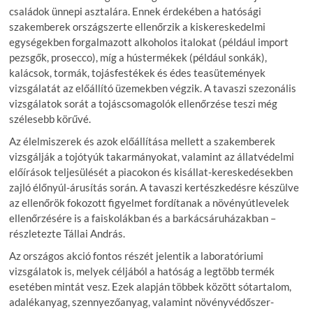
családok ünnepi asztalára. Ennek érdekében a hatósági
szakemberek országszerte ellenőrzik a kiskereskedelmi
egységekben forgalmazott alkoholos italokat (például import
pezsgők, prosecco), míg a hústermékek (például sonkák),
kalácsok, tormák, tojásfestékek és édes teasütemények
vizsgálatát az előállító üzemekben végzik. A tavaszi szezonális
vizsgálatok sorát a tojáscsomagolók ellenőrzése teszi még
szélesebb körűvé.
Az élelmiszerek és azok előállítása mellett a szakemberek
vizsgálják a tojótyúk takarmányokat, valamint az állatvédelmi
előírások teljesülését a piacokon és kisállat-kereskedésekben
zajló élőnyúl-árusítás során. A tavaszi kertészkedésre készülve
az ellenőrök fokozott figyelmet fordítanak a növényútlevelek
ellenőrzésére is a faiskolákban és a barkácsáruházakban –
részletezte Tállai András.
Az országos akció fontos részét jelentik a laboratóriumi
vizsgálatok is, melyek céljából a hatóság a legtöbb termék
esetében mintát vesz. Ezek alapján többek között sótartalom,
adalékanyag, szennyezőanyag, valamint növényvédőszer-