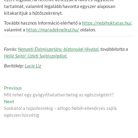
tartalmát, valamint legalább havonta egyszer alaposan
kitakarítjuk a hűtőszekrényt.
További hasznos információ elérhető a
https://nebihoktatas.hu/
,
valamint a
https://maradeknelkul.hu/
oldalon.
Forrás:
Nemzeti Élelmiszerlánc-biztonsági Hivatal
, továbbította a
Helló Sajtó! Üzleti Sajtószolgálat
.
Borítókép:
Lucie Liz
Post
Previous
Previous
post:
Mit tehet egy gyógyíthatatlan beteg az egészségéért?
navigation
Next
Next
post:
Sonkától a tojásfestékig – átfogó Nébih ellenőrzés zajlik
egészen húsvétig