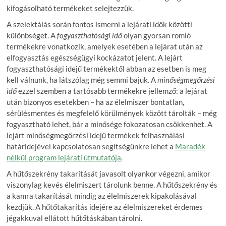
kifogásolható termékeket selejtezzük.
A szelektálás során fontos ismerni a lejárati idők közötti
különbséget. A
fogyaszthatósági idő
olyan gyorsan romló
termékekre vonatkozik, amelyek esetében a lejárat után az
elfogyasztás egészségügyi kockázatot jelent. A lejárt
fogyaszthatósági idejű termékektől abban az esetben is meg
kell válnunk, ha látszólag még semmi bajuk. A
minőségmegőrzési
idő
ezzel szemben a tartósabb termékekre jellemző: a lejárat
után bizonyos esetekben – ha az élelmiszer bontatlan,
sérülésmentes és megfelelő körülmények között tárolták – még
fogyasztható lehet, bár a minősége fokozatosan csökkenhet. A
lejárt minőségmegőrzési idejű termékek felhasználási
határidejével kapcsolatosan segítségünkre lehet a
Maradék
nélkül program lejárati útmutatója
.
A hűtőszekrény takarítását javasolt olyankor végezni, amikor
viszonylag kevés élelmiszert tárolunk benne. A hűtőszekrény és
a kamra takarítását mindig az élelmiszerek kipakolásával
kezdjük. A hűtőtakarítás idejére az élelmiszereket érdemes
jégakkuval ellátott hűtőtáskában tárolni.