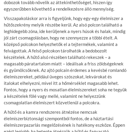
dobozok tovább növelik az áttekinthetőséget, hiszen így
egyszerűbben követhető a rendelkezésre álló mennyiség.
Visszapakoláskor arra is figyeljünk, hogy egy-egy élelmiszer a
hűtőszekrény melyik részébe kerül. Az alsó polcon található a
leghidegebb zóna, ide kerüljenek a nyers húsok és halak, mindig
jól zárt csomagolásban, hogy ne szennyezze a többi ételt. A
középső polcokon helyezhetők el a tejtermékek, valamint a
felvágottak. A felső polcokon tárolhatók a bedobozolt
készételek. A hűtő alsó részében található rekeszek – a
magasabb páratartalom miatt – ideálisak a friss zöldségeknek
és gyümölcsöknek. Az ajtó polcain érdemes a kevésbé romlandó
élelmiszereket, például üveges szószokat, lekvárokat és
italokat elhelyezni, mivel itt a hőmérséklet magasabb lehet.
Fontos, hogy a nyers és mosatlan élelmiszereket soha ne tegyük
a készételek fölé vagy mellé, valamint ne helyezzünk
csomagolatlan élelmiszert közvetlenül a polcokra.
A hűtő és a kamra rendszeres átnézése nemcsak
élelmiszerbiztonsági szempontból fontos, de a háztartási
élelmiszerpazarlás megelőzésének is hatékony eszköze. Éppen
ezért legjobb, ha hetente átnézzük a hűtő és fagyasztó