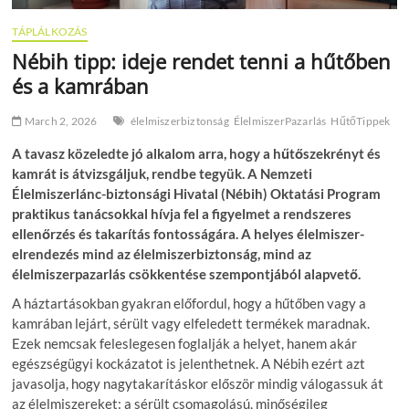
TÁPLÁLKOZÁS
Nébih tipp: ideje rendet tenni a hűtőben
és a kamrában
March 2, 2026
élelmiszerbiztonság
ÉlelmiszerPazarlás
HűtőTippek
A tavasz közeledte jó alkalom arra, hogy a hűtőszekrényt és
kamrát is átvizsgáljuk, rendbe tegyük. A Nemzeti
Élelmiszerlánc-biztonsági Hivatal (Nébih) Oktatási Program
praktikus tanácsokkal hívja fel a figyelmet a rendszeres
ellenőrzés és takarítás fontosságára. A helyes élelmiszer-
elrendezés mind az élelmiszerbiztonság, mind az
élelmiszerpazarlás csökkentése szempontjából alapvető.
A háztartásokban gyakran előfordul, hogy a hűtőben vagy a
kamrában lejárt, sérült vagy elfeledett termékek maradnak.
Ezek nemcsak feleslegesen foglalják a helyet, hanem akár
egészségügyi kockázatot is jelenthetnek. A Nébih ezért azt
javasolja, hogy nagytakarításkor először mindig válogassuk át
az élelmiszereket: a sérült csomagolású, minőségileg