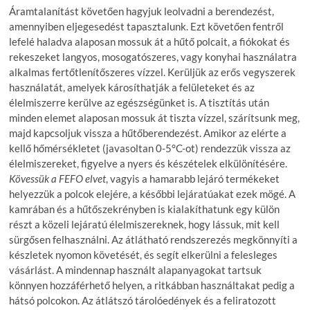
Áramtalanítást követően hagyjuk leolvadni a berendezést,
amennyiben eljegesedést tapasztalunk. Ezt követően fentről
lefelé haladva alaposan mossuk át a hűtő polcait, a fiókokat és
rekeszeket langyos, mosogatószeres, vagy konyhai használatra
alkalmas fertőtlenítőszeres vízzel. Kerüljük az erős vegyszerek
használatát, amelyek károsíthatják a felületeket és az
élelmiszerre kerülve az egészségünket is. A tisztítás után
minden elemet alaposan mossuk át tiszta vízzel, szárítsunk meg,
majd kapcsoljuk vissza a hűtőberendezést. Amikor az elérte a
kellő hőmérsékletet (javasoltan 0-5°C-ot) rendezzük vissza az
élelmiszereket, figyelve a nyers és készételek elkülönítésére.
Kövessük a FEFO elvet
, vagyis a hamarabb lejáró termékeket
helyezzük a polcok elejére, a későbbi lejáratúakat ezek mögé. A
kamrában és a hűtőszekrényben is kialakíthatunk egy külön
részt a közeli lejáratú élelmiszereknek, hogy lássuk, mit kell
sürgősen felhasználni. Az átlátható rendszerezés megkönnyíti a
készletek nyomon követését, és segít elkerülni a felesleges
vásárlást. A mindennap használt alapanyagokat tartsuk
könnyen hozzáférhető helyen, a ritkábban használtakat pedig a
hátsó polcokon. Az átlátszó tárolóedények és a feliratozott