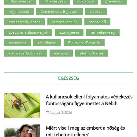
nőgyógyászat
női egészség
onkológia
prevenció
regeneráció
Semmelweis Egyetem
stressz
stresszcsökkentés
stresszkezelés
szabadidő
Szezonális alapanyagok
szájhigiénia
termékenység
természet
táplálkozás
ÉlelmiszerPazarlás
élelmiszerbiztonság
életmód
életmódváltás
EGÉSZSÉG
A kullancsok elleni folyamatos védekezés
fontosságára figyelmeztet a Nébih
August 3, 2026
Miért viseli meg az embert a hőség és
mit tehetünk ellene?