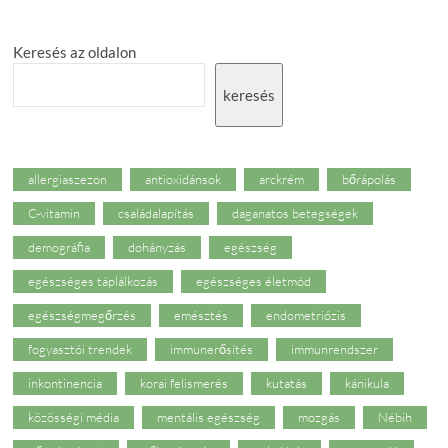
Keresés az oldalon
keresés
allergiaszezon
antioxidánsok
arckrém
bőrápolás
C-vitamin
családalapítás
daganatos betegségek
demográfia
dohányzás
egészség
egészséges táplálkozás
egészséges életmód
egészségmegőrzés
emésztés
endometriózis
fogyasztói trendek
immunerősítés
immunrendszer
inkontinencia
korai felismerés
kutatás
kánikula
közösségi média
mentális egészség
mozgás
Nébih