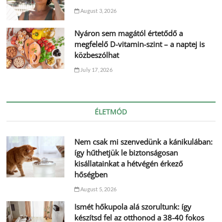
August 3, 2026
Nyáron sem magától értetődő a
megfelelő D-vitamin-szint – a naptej is
közbeszólhat
July 17, 2026
ÉLETMÓD
Nem csak mi szenvedünk a kánikulában:
így hűthetjük le biztonságosan
kisállatainkat a hétvégén érkező
hőségben
August 5, 2026
Ismét hőkupola alá szorultunk: így
készítsd fel az otthonod a 38-40 fokos