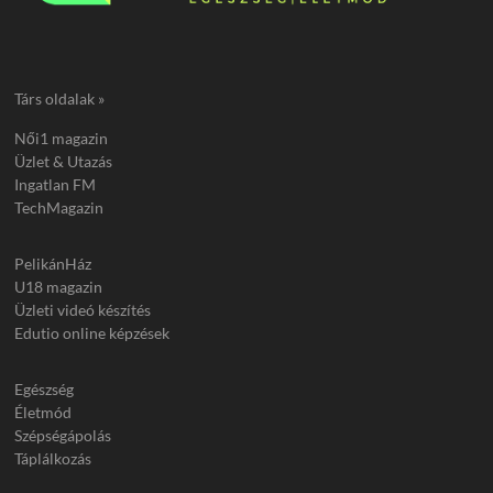
Társ oldalak »
Női1 magazin
Üzlet & Utazás
Ingatlan FM
TechMagazin
PelikánHáz
U18 magazin
Üzleti videó készítés
Edutio online képzések
Egészség
Életmód
Szépségápolás
Táplálkozás