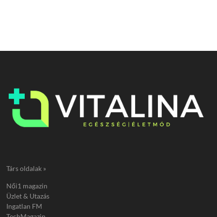
Társ oldalak »
Női1 magazin
Üzlet & Utazás
Ingatlan FM
TechMagazin