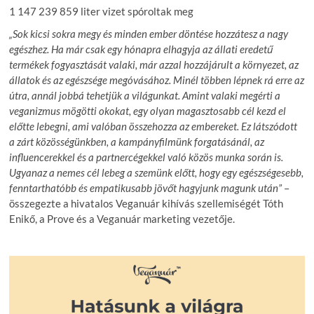
1 147 239 859 liter vizet spóroltak meg
„Sok kicsi sokra megy és minden ember döntése hozzátesz a nagy
egészhez. Ha már csak egy hónapra elhagyja az állati eredetű
termékek fogyasztását valaki, már azzal hozzájárult a környezet, az
állatok és az egészsége megóvásához. Minél többen lépnek rá erre az
útra, annál jobbá tehetjük a világunkat. Amint valaki megérti a
veganizmus mögötti okokat, egy olyan magasztosabb cél kezd el
előtte lebegni, ami valóban összehozza az embereket. Ez látszódott
a zárt közösségünkben, a kampányfilmünk forgatásánál, az
influencerekkel és a partnercégekkel való közös munka során is.
Ugyanaz a nemes cél lebeg a szemünk előtt, hogy egy egészségesebb,
fenntarthatóbb és empatikusabb jövőt hagyjunk magunk után”
–
összegezte a hivatalos Veganuár kihívás szellemiségét Tóth
Enikő, a Prove és a Veganuár marketing vezetője.