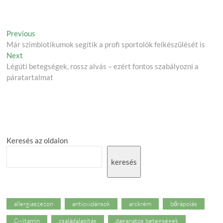
Post
Previous
Previous
post:
Már szimbiotikumok segítik a profi sportolók felkészülését is
navigation
Next
Next
post:
Légúti betegségek, rossz alvás – ezért fontos szabályozni a
páratartalmat
Keresés az oldalon
keresés
allergiaszezon
antioxidánsok
arckrém
bőrápolás
C-vitamin
családalapítás
daganatos betegségek