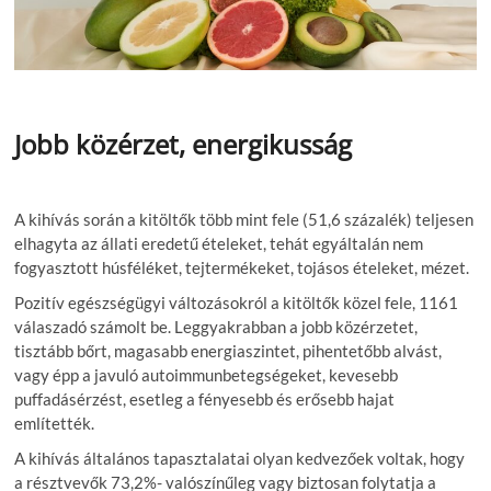
Jobb közérzet, energikusság
A kihívás során a kitöltők több mint fele (51,6 százalék) teljesen
elhagyta az állati eredetű ételeket, tehát egyáltalán nem
fogyasztott húsféléket, tejtermékeket, tojásos ételeket, mézet.
Pozitív egészségügyi változásokról a kitöltők közel fele, 1161
válaszadó számolt be. Leggyakrabban a jobb közérzetet,
tisztább bőrt, magasabb energiaszintet, pihentetőbb alvást,
vagy épp a javuló autoimmunbetegségeket, kevesebb
puffadásérzést, esetleg a fényesebb és erősebb hajat
említették.
A kihívás általános tapasztalatai olyan kedvezőek voltak, hogy
a résztvevők 73,2%- valószínűleg vagy biztosan folytatja a