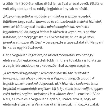
a több mint 300 étel elkészítési leírásával a résztvevők 98,8%-a
volt elégedett, ami az eddigi legjobb aránynak minősül.
„
Nagyon tetszettek a motiváló e-mailek és a szuper receptek.
Rájöttem, hogy sokkal finomabb és változatosabb ételeket főzhetek,
amelyek különlegessé teszik a mindennapjainkat. Aminek a
legjobban örülök, hogy a férjem is ráérzett a veganizmus pozitív
hatására, bár még fogyasztunk elvétve tojást, halat, de jó úton
járunk a változást illetően”
– összegezte a tapasztalatait Magyari
Erika, az egyik résztvevő.
Bár a Veganuár véget ért, de az életmódváltás szólhat egy
életre is. A megkérdezettek több mint fele továbbra is folytatja
a vegán életmódot, mert kedvezően hat az egészségére.
„A résztvevők ugyanolyan lelkesek és hosszú távú változást
terveznek, mint ahogy a Prove és a Veganuár mögötti csapat. A
legjobb szakemberekkel dolgozunk, akik hisznek a cselekvés és az
inspiráló példamutatás erejében. Mi is így élünk és ezt valljuk, éppen
ezért tudunk segíteni másoknak is a változásban”
– emelte ki Vida
Raul, a Prove és a Veganuár alapítója, utalva arra is, hogy az
életmódváltásban a Veganuár után is segítik mindazokat, akik