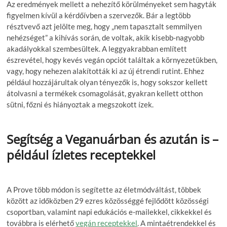
Az eredmények mellett a nehezítő körülményeket sem hagyták
figyelmen kívül a kérdőívben a szervezők. Bár a legtöbb
résztvevő azt jelölte meg, hogy „nem tapasztalt semmilyen
nehézséget” a kihívás során, de voltak, akik kisebb-nagyobb
akadályokkal szembesültek. A leggyakrabban említett
észrevétel, hogy kevés vegán opciót találtak a környezetükben,
vagy, hogy nehezen alakították ki az új étrendi rutint. Ehhez
például hozzájárultak olyan tényezők is, hogy sokszor kellett
átolvasni a termékek csomagolását, gyakran kellett otthon
sütni, főzni és hiányoztak a megszokott ízek.
Segítség a Veganuárban és azután is –
például ízletes receptekkel
A Prove több módon is segítette az életmódváltást, többek
között az időközben 29 ezres közösséggé fejlődött közösségi
csoportban, valamint napi edukációs e-mailekkel, cikkekkel és
továbbra is elérhető
vegán receptekkel
. A mintaétrendekkel és