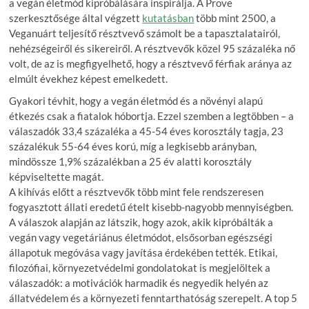
a vegán életmód kipróbálására inspirálja. A Prove
szerkesztősége által végzett
kutatásban
több mint 2500, a
Veganuárt teljesítő résztvevő számolt be a tapasztalatairól,
nehézségeiről és sikereiről. A résztvevők közel 95 százaléka nő
volt, de az is megfigyelhető, hogy a résztvevő férfiak aránya az
elmúlt évekhez képest emelkedett.
Gyakori tévhit, hogy a vegán életmód és a növényi alapú
étkezés csak a fiatalok hóbortja. Ezzel szemben a legtöbben – a
válaszadók 33,4 százaléka a 45-54 éves korosztály tagja, 23
százalékuk 55-64 éves korú, míg a legkisebb arányban,
mindössze 1,9% százalékban a 25 év alatti korosztály
képviseltette magát.
A kihívás előtt a résztvevők több mint fele rendszeresen
fogyasztott állati eredetű ételt kisebb-nagyobb mennyiségben.
A válaszok alapján az látszik, hogy azok, akik kipróbálták a
vegán vagy vegetáriánus életmódot, elsősorban egészségi
állapotuk megóvása vagy javítása érdekében tették. Etikai,
filozófiai, környezetvédelmi gondolatokat is megjelöltek a
válaszadók: a motivációk harmadik és negyedik helyén az
állatvédelem és a környezeti fenntarthatóság szerepelt. A top 5