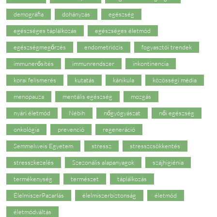
demográfia
dohányzás
egészség
egészséges táplálkozás
egészséges életmód
egészségmegőrzés
endometriózis
fogyasztói trendek
immunerősítés
immunrendszer
inkontinencia
korai felismerés
kutatás
kánikula
közösségi média
menopauza
mentális egészség
mozgás
nyári életmód
Nébih
nőgyógyászat
női egészség
onkológia
prevenció
regeneráció
Semmelweis Egyetem
stressz
stresszcsökkentés
stresszkezelés
Szezonális alapanyagok
szájhigiénia
termékenység
természet
táplálkozás
ÉlelmiszerPazarlás
élelmiszerbiztonság
életmód
életmódváltás