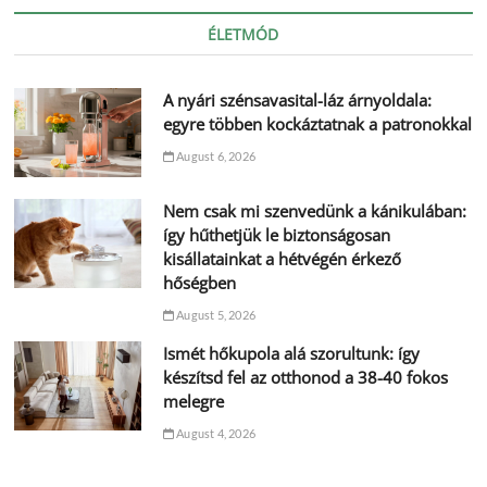
ÉLETMÓD
A nyári szénsavasital-láz árnyoldala:
egyre többen kockáztatnak a patronokkal
August 6, 2026
Nem csak mi szenvedünk a kánikulában:
így hűthetjük le biztonságosan
kisállatainkat a hétvégén érkező
hőségben
August 5, 2026
Ismét hőkupola alá szorultunk: így
készítsd fel az otthonod a 38-40 fokos
melegre
August 4, 2026