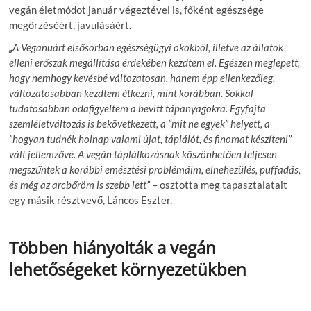
vegán életmódot január végeztével is, főként egészsége
megőrzéséért, javulásáért.
„
A Veganuárt elsősorban egészségügyi okokból, illetve az állatok
elleni erőszak megállítása érdekében kezdtem el. Egészen meglepett,
hogy nemhogy kevésbé változatosan, hanem épp ellenkezőleg,
változatosabban kezdtem étkezni, mint korábban. Sokkal
tudatosabban odafigyeltem a bevitt tápanyagokra. Egyfajta
szemléletváltozás is bekövetkezett, a “mit ne egyek” helyett, a
“hogyan tudnék holnap valami újat, táplálót, és finomat készíteni”
vált jellemzővé. A vegán táplálkozásnak köszönhetően teljesen
megszűntek a korábbi emésztési problémáim, elnehezülés, puffadás,
és még az arcbőröm is szebb lett”
– osztotta meg tapasztalatait
egy másik résztvevő, Láncos
Eszter.
Többen hiányolták a vegán
lehetőségeket környezetükben