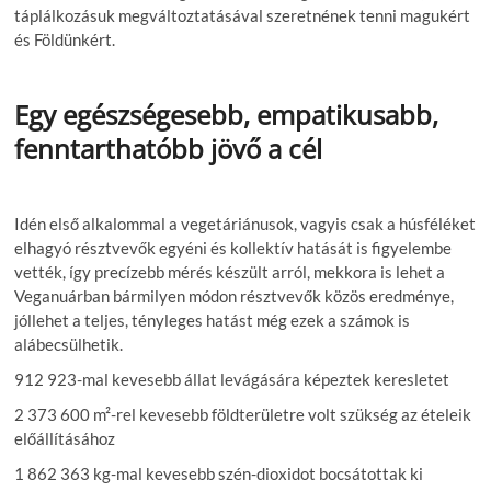
táplálkozásuk megváltoztatásával szeretnének tenni magukért
és Földünkért.
Egy egészségesebb, empatikusabb,
fenntarthatóbb jövő a cél
Idén első alkalommal a vegetáriánusok, vagyis csak a húsféléket
elhagyó résztvevők egyéni és kollektív hatását is figyelembe
vették, így precízebb mérés készült arról, mekkora is lehet a
Veganuárban bármilyen módon résztvevők közös eredménye,
jóllehet a teljes, tényleges hatást még ezek a számok is
alábecsülhetik.
912 923-mal kevesebb állat levágására képeztek keresletet
2 373 600 m²-rel kevesebb földterületre volt szükség az ételeik
előállításához
1 862 363 kg-mal kevesebb szén-dioxidot bocsátottak ki