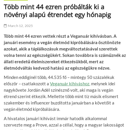
Több mint 44 ezren próbálták ki a
növényi alapú étrendet egy hónapig
March 12, 2025
Több mint 44 ezren vettek részt a Veganuár kihívásban. A
januári esemény a vegán életmód kipróbálására ösztönözte
azokat, akik a táplálkozásuk megváltoztatásával szerettek
volna tenni az egészségükért. Sokan továbbra is száműznék az
állati eredetű élelmiszereket étkezésükből, mert az
életmódváltás kedvező hatású az egészségükre nézve.
Minden eddiginél több, 44.535 fő – mintegy 50 százalékuk
először – csatlakozott a
Veganuár kihíváshoz,
melynek idei
nagykövete Jordán Adél színésznő volt, aki maga is vegán
étrend szerint étkezik. Mellette több mint tíz másik elismert
szakember és influencer buzdította januárban a követőit a
vegán életmód kipróbálására.
A hivatalos januári kihívást immár hatodik alkalommal
szervezte meg a Prove, azzal a céllal, hogy a magyar lakosságot