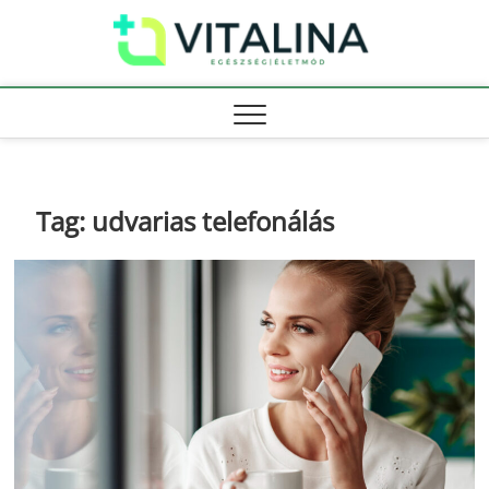
Skip
Vitali
to
EGÉSZSÉG |
ÉLETMÓD
content
Tag:
udvarias telefonálás