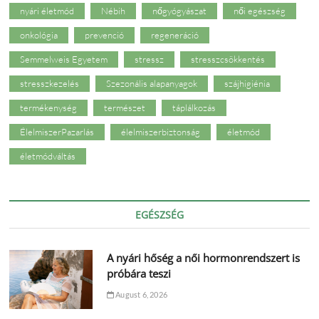
nyári életmód
Nébih
nőgyógyászat
női egészség
onkológia
prevenció
regeneráció
Semmelweis Egyetem
stressz
stresszcsökkentés
stresszkezelés
Szezonális alapanyagok
szájhigiénia
termékenység
természet
táplálkozás
ÉlelmiszerPazarlás
élelmiszerbiztonság
életmód
életmódváltás
EGÉSZSÉG
A nyári hőség a női hormonrendszert is
próbára teszi
August 6, 2026