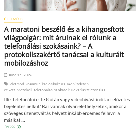
ÉLETMÓD
A maratoni beszélő és a kihangosított
világpolgár: mit árulnak el rólunk a
telefonálási szokásaink? – A
protokollszakértő tanácsai a kulturált
mobilozáshoz
June 15, 2026
életmód
kommunikációs kultúra
mobiltelefon
etikett
protokoll
telefonálási szokások
udvarias telefonálás
Illik telefonálni este 8 után vagy videóhívást indítani előzetes
bejelentés nélkül? Bár vannak olyan élethelyzetek, amikor a
szöveges üzenetváltás helyett inkább érdemes felhívni a
másikat,…
A
Tovább
maratoni
beszélő