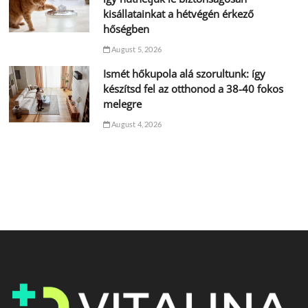
kisállatainkat a hétvégén érkező
hőségben
August 5, 2026
Ismét hőkupola alá szorultunk: így
készítsd fel az otthonod a 38-40 fokos
melegre
August 4, 2026