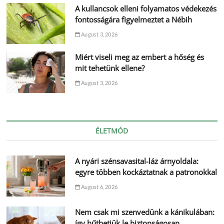
A kullancsok elleni folyamatos védekezés
fontosságára figyelmeztet a Nébih
August 3, 2026
Miért viseli meg az embert a hőség és
mit tehetünk ellene?
August 3, 2026
ÉLETMÓD
A nyári szénsavasital-láz árnyoldala:
egyre többen kockáztatnak a patronokkal
August 6, 2026
Nem csak mi szenvedünk a kánikulában:
így hűthetjük le biztonságosan