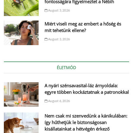
fontosságára figyelmeztet a Nébih
August 3, 2026
Miért viseli meg az embert a hőség és
mit tehetünk ellene?
August 3, 2026
ÉLETMÓD
A nyári szénsavasital-láz árnyoldala:
egyre többen kockáztatnak a patronokkal
August 6, 2026
Nem csak mi szenvedünk a kánikulában:
így hűthetjük le biztonságosan
kisállatainkat a hétvégén érkező