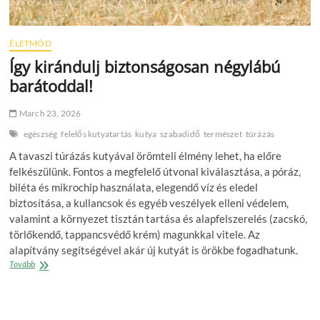
ÉLETMÓD
Így kirándulj biztonságosan négylábú
barátoddal!
March 23, 2026
egészség
felelős kutyatartás
kutya
szabadidő
természet
túrázás
A tavaszi túrázás kutyával örömteli élmény lehet, ha előre
felkészülünk. Fontos a megfelelő útvonal kiválasztása, a póráz,
biléta és mikrochip használata, elegendő víz és eledel
biztosítása, a kullancsok és egyéb veszélyek elleni védelem,
valamint a környezet tisztán tartása és alapfelszerelés (zacskó,
törlőkendő, tappancsvédő krém) magunkkal vitele. Az
alapítvány segítségével akár új kutyát is örökbe fogadhatunk.
Így
Tovább
kirándulj
biztonságosan
négylábú
barátoddal!