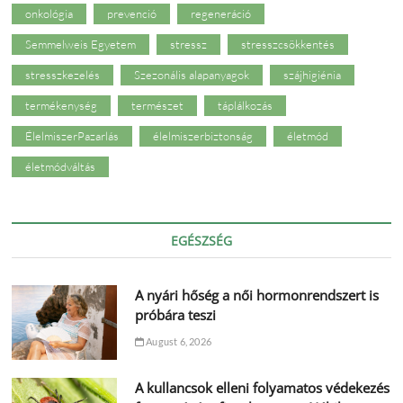
onkológia
prevenció
regeneráció
Semmelweis Egyetem
stressz
stresszcsökkentés
stresszkezelés
Szezonális alapanyagok
szájhigiénia
termékenység
természet
táplálkozás
ÉlelmiszerPazarlás
élelmiszerbiztonság
életmód
életmódváltás
EGÉSZSÉG
A nyári hőség a női hormonrendszert is
próbára teszi
August 6, 2026
A kullancsok elleni folyamatos védekezés