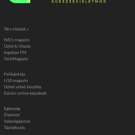
Társ oldalak »
Női1 magazin
Üzlet & Utazás
Ingatlan FM
TechMagazin
PelikánHáz
U18 magazin
Üzleti videó készítés
Edutio online képzések
Egészség
Életmód
Szépségápolás
Táplálkozás