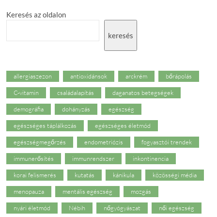
Keresés az oldalon
keresés
allergiaszezon
antioxidánsok
arckrém
bőrápolás
C-vitamin
családalapítás
daganatos betegségek
demográfia
dohányzás
egészség
egészséges táplálkozás
egészséges életmód
egészségmegőrzés
endometriózis
fogyasztói trendek
immunerősítés
immunrendszer
inkontinencia
korai felismerés
kutatás
kánikula
közösségi média
menopauza
mentális egészség
mozgás
nyári életmód
Nébih
nőgyógyászat
női egészség