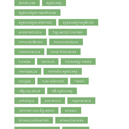
dohányzás
egészség
egészséges táplálkozás
egészséges életmód
egészségmegőrzés
endometriózis
fogyasztói trendek
immunerősítés
immunrendszer
inkontinencia
korai felismerés
kutatás
kánikula
közösségi média
menopauza
mentális egészség
mozgás
nyári életmód
Nébih
nőgyógyászat
női egészség
onkológia
prevenció
regeneráció
Semmelweis Egyetem
stressz
stresszcsökkentés
stresszkezelés