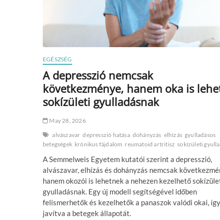
EGÉSZSÉG
A depresszió nemcsak
következménye, hanem oka is lehe
sokízületi gyulladásnak
May 28, 2026
alvászavar
depresszió hatása
dohányzás
elhízás
gyulladásos
betegségek
krónikus fájdalom
reumatoid artritisz
sokízületi gyull
A Semmelweis Egyetem kutatói szerint a depresszió,
alvászavar, elhízás és dohányzás nemcsak következmé
hanem okozói is lehetnek a nehezen kezelhető sokízüle
gyulladásnak. Egy új modell segítségével időben
felismerhetők és kezelhetők a panaszok valódi okai, íg
javítva a betegek állapotát.