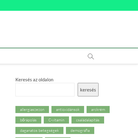
Keresés az oldalon
keresés
allergiaszezon
antioxidánsok
arckrém
bőrápolás
C-vitamin
családalapítás
daganatos betegségek
demográfia