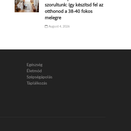
szorultunk: így készítsd fel az
otthonod a 38-40 fokos
melegre
August 4, 2026
Egészség
Életmód
Szépségápolás
Táplálkozás