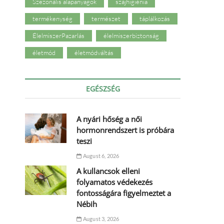
Szezonális alapanyagok
szájhigiénia
termékenység
természet
táplálkozás
ÉlelmiszerPazarlás
élelmiszerbiztonság
életmód
életmódváltás
EGÉSZSÉG
A nyári hőség a női
hormonrendszert is próbára
teszi
August 6, 2026
A kullancsok elleni
folyamatos védekezés
fontosságára figyelmeztet a
Nébih
August 3, 2026