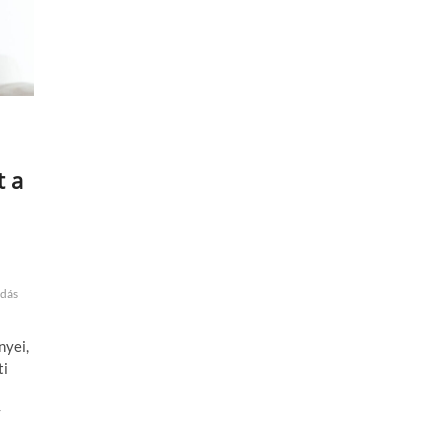
t a
adás
nyei,
ti
y