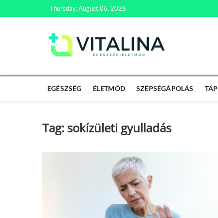
Skip
Thursday, August 06, 2026
to
content
Vitali
EGÉSZSÉG | ÉL
EGÉSZSÉG
ÉLETMÓD
SZÉPSÉGÁPOLÁS
TÁP
Tag:
sokízületi gyulladás