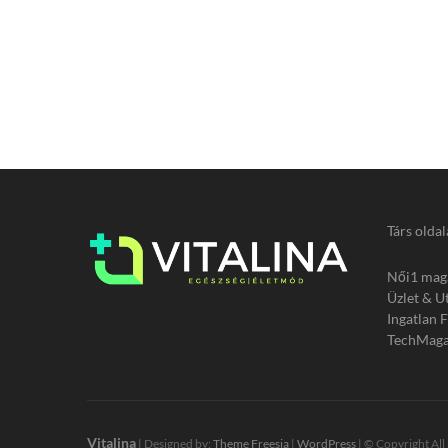
Társ oldal
Női1 mag
Üzlet & U
Ingatlan 
TechMaga
Vitalina
| Designed by:
Theme Freesia
|
WordPress
| © Copyright All