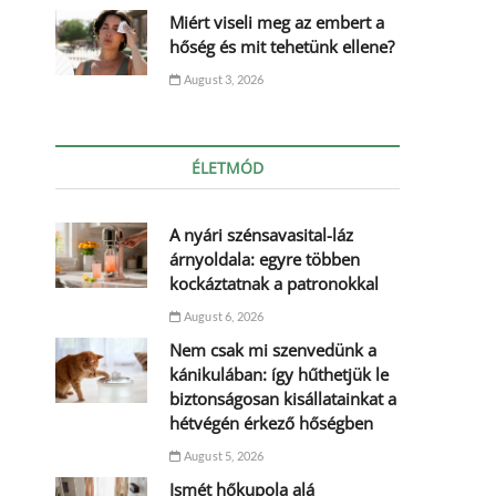
Miért viseli meg az embert a
hőség és mit tehetünk ellene?
August 3, 2026
ÉLETMÓD
A nyári szénsavasital-láz
árnyoldala: egyre többen
kockáztatnak a patronokkal
August 6, 2026
Nem csak mi szenvedünk a
kánikulában: így hűthetjük le
biztonságosan kisállatainkat a
hétvégén érkező hőségben
August 5, 2026
Ismét hőkupola alá