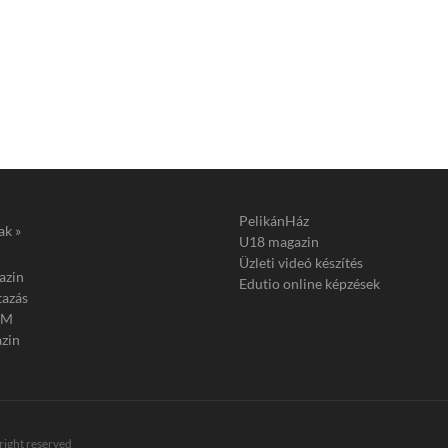
PelikánHáz
ak »
U18 magazin
Üzleti videó készítés
azin
Edutio online képzések
tazás
FM
zin
 right reserved