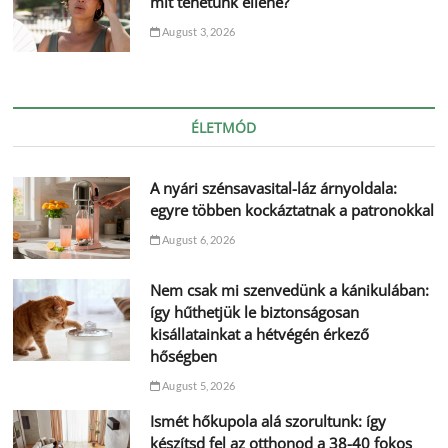
mit tehetünk ellene?
August 3, 2026
ÉLETMÓD
A nyári szénsavasital-láz árnyoldala:
egyre többen kockáztatnak a patronokkal
August 6, 2026
Nem csak mi szenvedünk a kánikulában:
így hűthetjük le biztonságosan
kisállatainkat a hétvégén érkező
hőségben
August 5, 2026
Ismét hőkupola alá szorultunk: így
készítsd fel az otthonod a 38-40 fokos