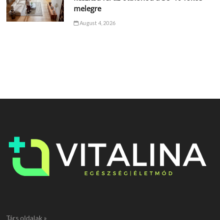
melegre
August 4, 2026
Társ oldalak »