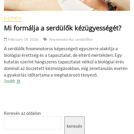
ÉLETMÓD
Mi formálja a serdülők kézügyességét?
February 19, 2026
finommotorika
serdülőkor
A serdülők finommotoros képességeit egyszerre alakítja a
biológiai érettség és a tapasztalat, de eltérő mértékben. Egy
kutatás szerint hangszeres tapasztalat nélkül a biológiai érés
dominál az összetett kézmozgásokban, míg zenetanulás esetén
a gyakorlás időtartama a meghatározó tényező.
Mi
Tovább
formálja
a
serdülők
kézügyességét?
Keresés az oldalon
keresés