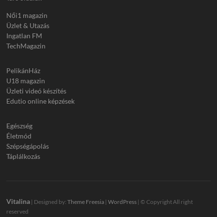
Női1 magazin
Üzlet & Utazás
Ingatlan FM
TechMagazin
PelikánHáz
U18 magazin
Üzleti videó készítés
Edutio online képzések
Egészség
Életmód
Szépségápolás
Táplálkozás
Vitalina
| Designed by:
Theme Freesia
|
WordPress
| © Copyright All right
reserved