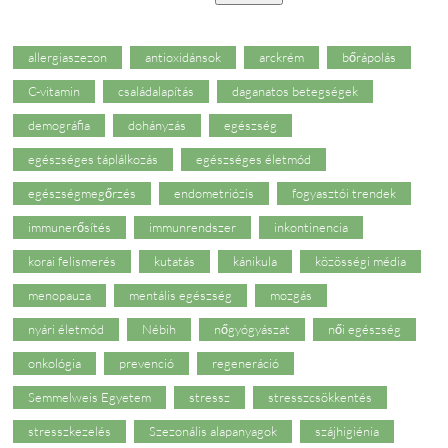
allergiaszezon
antioxidánsok
arckrém
bőrápolás
C-vitamin
családalapítás
daganatos betegségek
demográfia
dohányzás
egészség
egészséges táplálkozás
egészséges életmód
egészségmegőrzés
endometriózis
fogyasztói trendek
immunerősítés
immunrendszer
inkontinencia
korai felismerés
kutatás
kánikula
közösségi média
menopauza
mentális egészség
mozgás
nyári életmód
Nébih
nőgyógyászat
női egészség
onkológia
prevenció
regeneráció
Semmelweis Egyetem
stressz
stresszcsökkentés
stresszkezelés
Szezonális alapanyagok
szájhigiénia