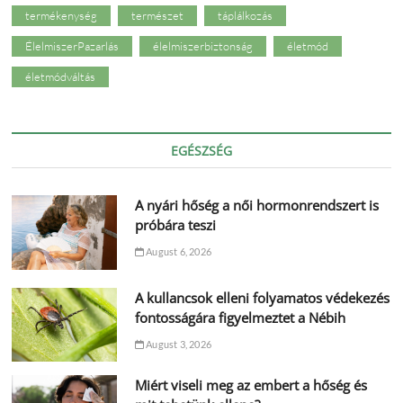
termékenység
természet
táplálkozás
ÉlelmiszerPazarlás
élelmiszerbiztonság
életmód
életmódváltás
EGÉSZSÉG
A nyári hőség a női hormonrendszert is
próbára teszi
August 6, 2026
A kullancsok elleni folyamatos védekezés
fontosságára figyelmeztet a Nébih
August 3, 2026
Miért viseli meg az embert a hőség és