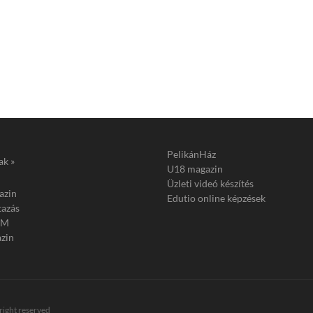
PelikánHáz
ak »
U18 magazin
Üzleti videó készítés
azin
Edutio online képzések
tazás
FM
zin
 right reserved