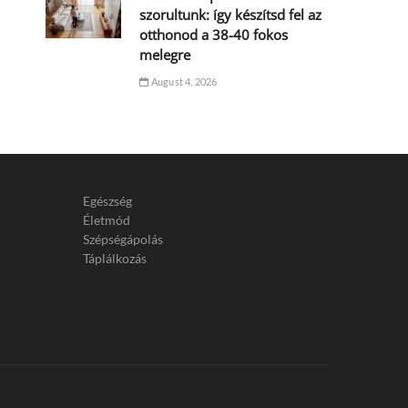
szorultunk: így készítsd fel az
otthonod a 38-40 fokos
melegre
August 4, 2026
Egészség
Életmód
Szépségápolás
Táplálkozás