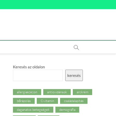
Keresés az oldalon
keresés
allergiaszezon
antioxidánsok
arckrém
bőrápolás
C-vitamin
családalapítás
daganatos betegségek
demográfia