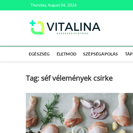
Skip
Thursday, August 06, 2026
to
content
Vitali
EGÉSZSÉG | ÉL
EGÉSZSÉG
ÉLETMÓD
SZÉPSÉGÁPOLÁS
TÁP
Tag:
séf vélemények csirke