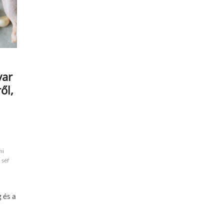
yar
ől,
mi
séf
g és a