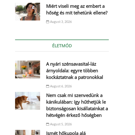
Miért viseli meg az embert a
hőség és mit tehetünk ellene?
August 3, 2026
ÉLETMÓD
A nyári szénsavasital-láz
árnyoldala: egyre többen
kockáztatnak a patronokkal
August 6, 2026
Nem csak mi szenvedünk a
kánikulában: így hűthetjük le
biztonságosan kisállatainkat a
hétvégén érkező hőségben
August 5, 2026
Ismét hőkupola alá