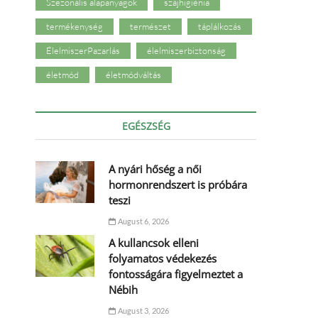
Szezonális alapanyagok
szájhigiénia
termékenység
természet
táplálkozás
ÉlelmiszerPazarlás
élelmiszerbiztonság
életmód
életmódváltás
EGÉSZSÉG
A nyári hőség a női
hormonrendszert is próbára
teszi
August 6, 2026
A kullancsok elleni
folyamatos védekezés
fontosságára figyelmeztet a
Nébih
August 3, 2026