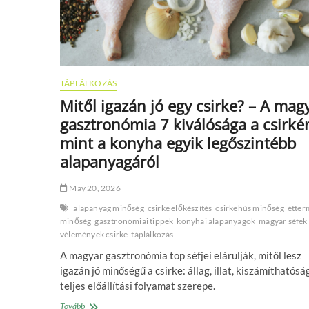
TÁPLÁLKOZÁS
Mitől igazán jó egy csirke? – A mag
gasztronómia 7 kiválósága a csirkér
mint a konyha egyik legőszintébb
alapanyagáról
May 20, 2026
alapanyag minőség
csirke előkészítés
csirkehús minőség
étter
minőség
gasztronómiai tippek
konyhai alapanyagok
magyar séfek
vélemények csirke
táplálkozás
A magyar gasztronómia top séfjei elárulják, mitől lesz
igazán jó minőségű a csirke: állag, illat, kiszámíthatósá
teljes előállítási folyamat szerepe.
Mitől
Tovább