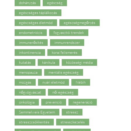
dohányzás
egészség
egészséges táplálkozás
egészséges életmód
egészségmegőrzés
endometriózis
fogyasztói trendek
immunerősítés
immunrendszer
inkontinencia
korai felismerés
kutatás
kánikula
közösségi média
menopauza
mentális egészség
mozgás
nyári életmód
Nébih
nőgyógyászat
női egészség
onkológia
prevenció
regeneráció
Semmelweis Egyetem
stressz
stresszcsökkentés
stresszkezelés