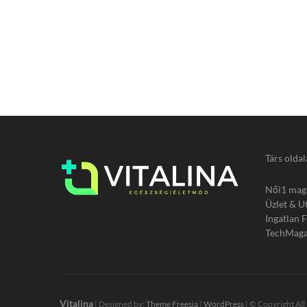
Társ oldal
Női1 mag
Üzlet & U
Ingatlan 
TechMaga
Vitalina
| Designed by:
Theme Freesia
|
WordPress
| © Copyright All