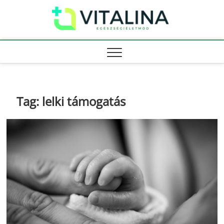
Skip
Vitali
to
EGÉSZSÉG |
ÉLETMÓD
content
Tag:
lelki támogatás