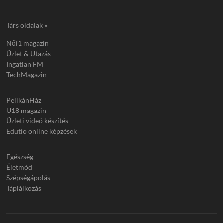
Társ oldalak »
Női1 magazin
Üzlet & Utazás
Ingatlan FM
TechMagazin
PelikánHáz
U18 magazin
Üzleti videó készítés
Edutio online képzések
Egészség
Életmód
Szépségápolás
Táplálkozás