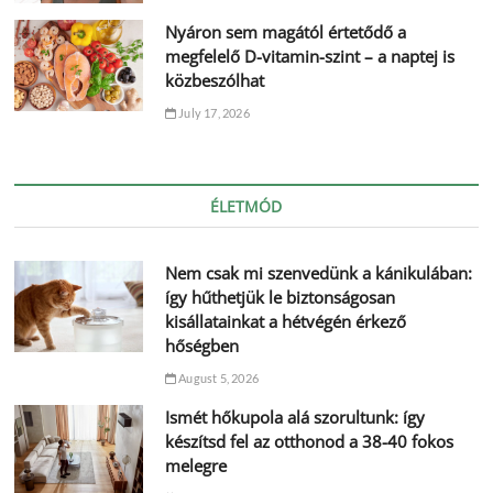
Nyáron sem magától értetődő a
megfelelő D-vitamin-szint – a naptej is
közbeszólhat
July 17, 2026
ÉLETMÓD
Nem csak mi szenvedünk a kánikulában:
így hűthetjük le biztonságosan
kisállatainkat a hétvégén érkező
hőségben
August 5, 2026
Ismét hőkupola alá szorultunk: így
készítsd fel az otthonod a 38-40 fokos
melegre