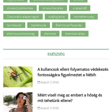
stresszcsökkentés
stresszkezelés
szabadidő
Szezonális alapanyagok
szájhigiénia
termékenység
természet
táplálkozás
ÉlelmiszerPazarlás
élelmiszerbiztonság
életmód
életmódváltás
EGÉSZSÉG
A kullancsok elleni folyamatos védekezés
fontosságára figyelmeztet a Nébih
August 3, 2026
Miért viseli meg az embert a hőség és
mit tehetünk ellene?
August 3, 2026