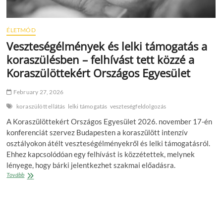
ÉLETMÓD
Veszteségélmények és lelki támogatás a
koraszülésben – felhívást tett közzé a
Koraszülöttekért Országos Egyesület
February 27, 2026
koraszülött ellátás
lelki támogatás
veszteségfeldolgozás
A Koraszülöttekért Országos Egyesület 2026. november 17-én
konferenciát szervez Budapesten a koraszülött intenzív
osztályokon átélt veszteségélményekről és lelki támogatásról.
Ehhez kapcsolódóan egy felhívást is közzétettek, melynek
lényege, hogy bárki jelentkezhet szakmai előadásra.
Veszteségélmények
Tovább
és
lelki
támogatás
a
koraszülésben