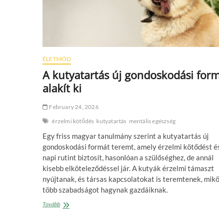
ÉLETMÓD
A kutyatartás új gondoskodási for
alakít ki
February 24, 2026
érzelmi kötődés
kutyatartás
mentális egészség
Egy friss magyar tanulmány szerint a kutyatartás új
gondoskodási formát teremt, amely érzelmi kötődést é
napi rutint biztosít, hasonlóan a szülőséghez, de annál
kisebb elköteleződéssel jár. A kutyák érzelmi támaszt
nyújtanak, és társas kapcsolatokat is teremtenek, mik
több szabadságot hagynak gazdáiknak.
A
Tovább
kutyatartás