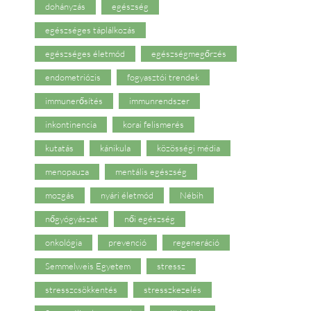
dohányzás
egészség
egészséges táplálkozás
egészséges életmód
egészségmegőrzés
endometriózis
fogyasztói trendek
immunerősítés
immunrendszer
inkontinencia
korai felismerés
kutatás
kánikula
közösségi média
menopauza
mentális egészség
mozgás
nyári életmód
Nébih
nőgyógyászat
női egészség
onkológia
prevenció
regeneráció
Semmelweis Egyetem
stressz
stresszcsökkentés
stresszkezelés