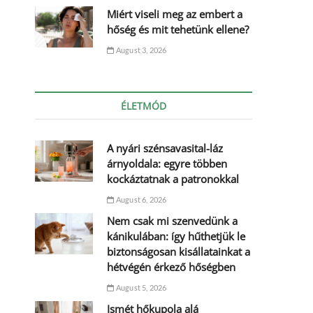
Miért viseli meg az embert a
hőség és mit tehetünk ellene?
August 3, 2026
ÉLETMÓD
A nyári szénsavasital-láz
árnyoldala: egyre többen
kockáztatnak a patronokkal
August 6, 2026
Nem csak mi szenvedünk a
kánikulában: így hűthetjük le
biztonságosan kisállatainkat a
hétvégén érkező hőségben
August 5, 2026
Ismét hőkupola alá