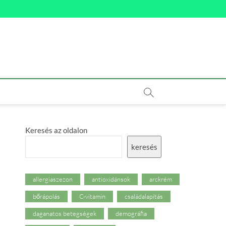
Keresés az oldalon
keresés
allergiaszezon
antioxidánsok
arckrém
bőrápolás
C-vitamin
családalapítás
daganatos betegségek
demográfia