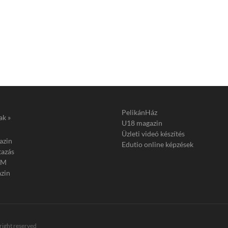
PelikánHáz
ak »
U18 magazin
Üzleti videó készítés
azin
Edutio online képzések
tazás
FM
zin
 right reserved