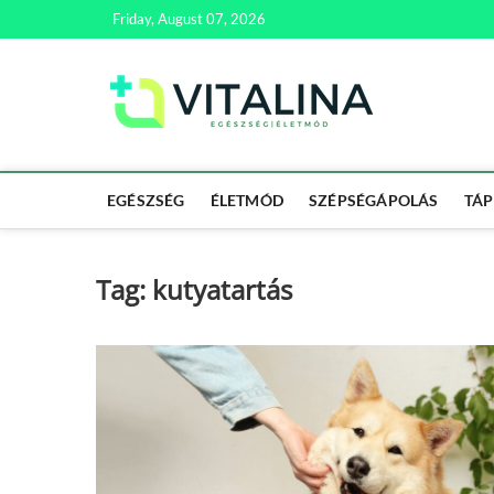
Skip
Friday, August 07, 2026
to
content
Vitali
EGÉSZSÉG | ÉL
EGÉSZSÉG
ÉLETMÓD
SZÉPSÉGÁPOLÁS
TÁP
Tag:
kutyatartás