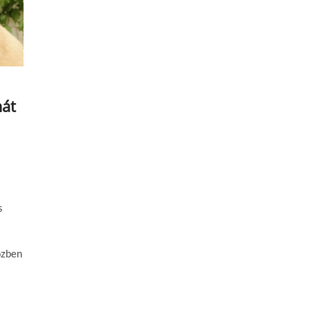
mát
s
özben