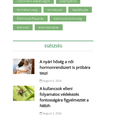
Szezonális alapanyagok
szájhigiénia
termékenység
természet
táplálkozás
ÉlelmiszerPazarlás
élelmiszerbiztonság
életmód
életmódváltás
EGÉSZSÉG
A nyári hőség a női
hormonrendszert is próbára
teszi
August 6, 2026
A kullancsok elleni
folyamatos védekezés
fontosságára figyelmeztet a
Nébih
August 3, 2026