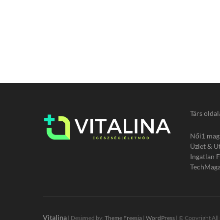
Társ oldal
Női1 mag
Üzlet & U
Ingatlan 
TechMaga
Vitalina
| Designed by:
Theme Freesia
|
WordPress
| © Copyright All