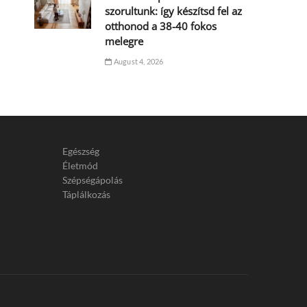
szorultunk: így készítsd fel az
otthonod a 38-40 fokos
melegre
August 4, 2026
Egészség
Életmód
Szépségápolás
Táplálkozás