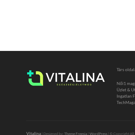
Társ oldal
Női1 mag
Üzlet & U
Ingatlan 
TechMaga
Vitalina
| Designed by:
Theme Freesia
|
WordPress
| © Copyright All