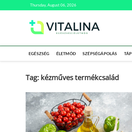
Skip
Thursday, August 06, 2026
to
content
Vitali
EGÉSZSÉG | ÉL
EGÉSZSÉG
ÉLETMÓD
SZÉPSÉGÁPOLÁS
TÁP
Tag:
kézműves termékcsalád