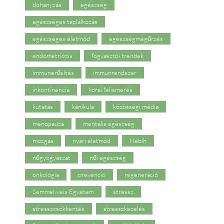
dohányzás
egészség
egészséges táplálkozás
egészséges életmód
egészségmegőrzés
endometriózis
fogyasztói trendek
immunerősítés
immunrendszer
inkontinencia
korai felismerés
kutatás
kánikula
közösségi média
menopauza
mentális egészség
mozgás
nyári életmód
Nébih
nőgyógyászat
női egészség
onkológia
prevenció
regeneráció
Semmelweis Egyetem
stressz
stresszcsökkentés
stresszkezelés