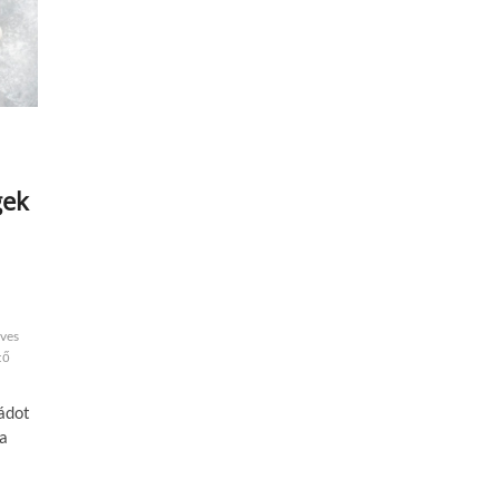
gek
ves
tő
ádot
 a