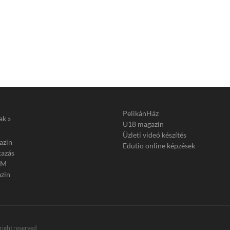
PelikánHáz
ak »
U18 magazin
Üzleti videó készítés
azin
Edutio online képzések
tazás
FM
zin
 right reserved