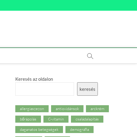
Keresés az oldalon
keresés
allergiaszezon
antioxidánsok
arckrém
bőrápolás
C-vitamin
családalapítás
daganatos betegségek
demográfia