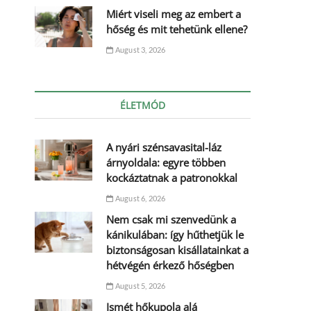
Miért viseli meg az embert a
hőség és mit tehetünk ellene?
August 3, 2026
ÉLETMÓD
A nyári szénsavasital-láz
árnyoldala: egyre többen
kockáztatnak a patronokkal
August 6, 2026
Nem csak mi szenvedünk a
kánikulában: így hűthetjük le
biztonságosan kisállatainkat a
hétvégén érkező hőségben
August 5, 2026
Ismét hőkupola alá