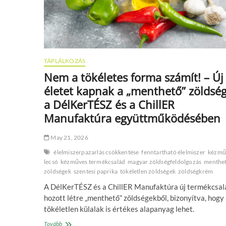
TÁPLÁLKOZÁS
Nem a tökéletes forma számít! – Új
életet kapnak a „menthető” zöldsé
a DélKerTÉSZ és a ChillER
Manufaktúra együttműködésében
May 21, 2026
élelmiszerpazarlás csökkentése
fenntartható élelmiszer
kézmű
lecsó
kézműves termékcsalád
magyar zöldségfeldolgozás
menthe
zöldségek
szentesi paprika
tökéletlen zöldségek
zöldségkrém
A DélKerTÉSZ és a ChillER Manufaktúra új termékcsal
hozott létre „menthető” zöldségekből, bizonyítva, hogy
tökéletlen külalak is értékes alapanyag lehet.
Nem
Tovább