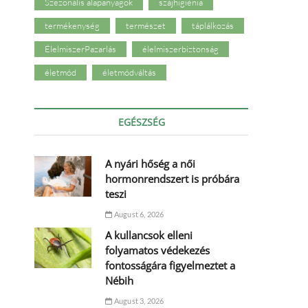
Szezonális alapanyagok
szájhigiénia
termékenység
természet
táplálkozás
ÉlelmiszerPazarlás
élelmiszerbiztonság
életmód
életmódváltás
EGÉSZSÉG
A nyári hőség a női
hormonrendszert is próbára
teszi
August 6, 2026
A kullancsok elleni
folyamatos védekezés
fontosságára figyelmeztet a
Nébih
August 3, 2026