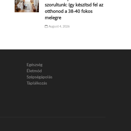
szorultunk: így készítsd fel az
otthonod a 38-40 fokos
melegre
August 4, 2026
Egészség
Életmód
Szépségápolás
Táplálkozás