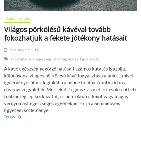
TÁPLÁLKOZÁS
Világos pörkölésű kávéval tovább
fokozhatjuk a fekete jótékony hatásait
February 25, 2026
antioxidánsok
egészség
kávéfogyasztás
táplálkozás
A kávé egészségmegőrző hatásait számos kutatás igazolja,
különösen a világos pörkölésű kávé fogyasztása ajánlott, mivel
így érvényesülnek leginkább a benne található antioxidáns
növényi vegyületek. Mérsékelt fogyasztás mellett csökkentheti
több betegség kockázatát, és nem okoz refluxot vagy magas
vérnyomást egészséges egyéneknél – írja a Semmelweis
Egyetem közleménye.
Világos
Tovább
pörkölésű
kávéval
tovább
fokozhatjuk