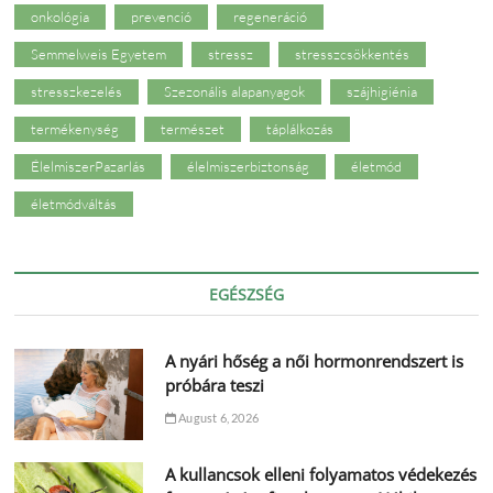
onkológia
prevenció
regeneráció
Semmelweis Egyetem
stressz
stresszcsökkentés
stresszkezelés
Szezonális alapanyagok
szájhigiénia
termékenység
természet
táplálkozás
ÉlelmiszerPazarlás
élelmiszerbiztonság
életmód
életmódváltás
EGÉSZSÉG
A nyári hőség a női hormonrendszert is
próbára teszi
August 6, 2026
A kullancsok elleni folyamatos védekezés