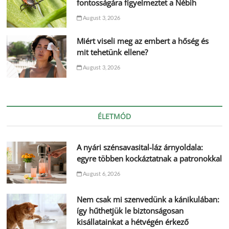
fontosságára figyelmeztet a Nébih
August 3, 2026
Miért viseli meg az embert a hőség és
mit tehetünk ellene?
August 3, 2026
ÉLETMÓD
A nyári szénsavasital-láz árnyoldala:
egyre többen kockáztatnak a patronokkal
August 6, 2026
Nem csak mi szenvedünk a kánikulában:
így hűthetjük le biztonságosan
kisállatainkat a hétvégén érkező