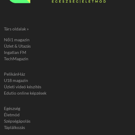
Társ oldalak »
Női1 magazin
Üzlet & Utazás
Ingatlan FM
TechMagazin
PelikánHáz
U18 magazin
Üzleti videó készítés
Edutio online képzések
Egészség
Életmód
Szépségápolás
Táplálkozás