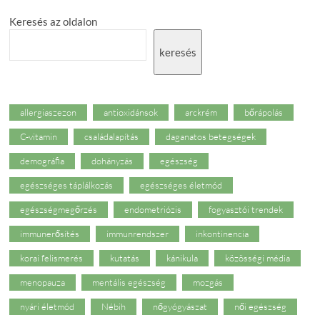
a
Keresés az oldalon
fekete
jótékony
hatásait
keresés
allergiaszezon
antioxidánsok
arckrém
bőrápolás
C-vitamin
családalapítás
daganatos betegségek
demográfia
dohányzás
egészség
egészséges táplálkozás
egészséges életmód
egészségmegőrzés
endometriózis
fogyasztói trendek
immunerősítés
immunrendszer
inkontinencia
korai felismerés
kutatás
kánikula
közösségi média
menopauza
mentális egészség
mozgás
nyári életmód
Nébih
nőgyógyászat
női egészség