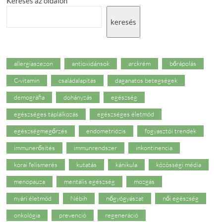
Keresés az oldalon
keresés
allergiaszezon
antioxidánsok
arckrém
bőrápolás
C-vitamin
családalapítás
daganatos betegségek
demográfia
dohányzás
egészség
egészséges táplálkozás
egészséges életmód
egészségmegőrzés
endometriózis
fogyasztói trendek
immunerősítés
immunrendszer
inkontinencia
korai felismerés
kutatás
kánikula
közösségi média
menopauza
mentális egészség
mozgás
nyári életmód
Nébih
nőgyógyászat
női egészség
onkológia
prevenció
regeneráció