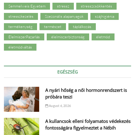
Semmelweis Egyetem
stressz
stresszcsökkentés
stresszkezelés
Szezonális alapanyagok
szájhigiénia
termékenység
természet
táplálkozás
ÉlelmiszerPazarlás
élelmiszerbiztonság
életmód
életmódváltás
EGÉSZSÉG
A nyári hőség a női hormonrendszert is
próbára teszi
August 6, 2026
A kullancsok elleni folyamatos védekezés
fontosságára figyelmeztet a Nébih