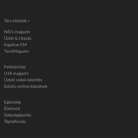
Társ oldalak »
Női1 magazin
Üzlet & Utazás
Ingatlan FM
TechMagazin
PelikánHáz
U18 magazin
Üzleti videó készítés
Edutio online képzések
Egészség
Életmód
Szépségápolás
Táplálkozás