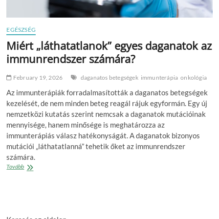
EGÉSZSÉG
Miért „láthatatlanok” egyes daganatok az
immunrendszer számára?
February 19, 2026
daganatos betegségek
immunterápia
onkológia
Az immunterápiák forradalmasították a daganatos betegségek
kezelését, de nem minden beteg reagál rájuk egyformán. Egy új
nemzetközi kutatás szerint nemcsak a daganatok mutációinak
mennyisége, hanem minősége is meghatározza az
immunterápiás válasz hatékonyságát. A daganatok bizonyos
mutációi „láthatatlanná” tehetik őket az immunrendszer
számára.
Miért
Tovább
„láthatatlanok”
egyes
daganatok
az
immunrendszer
számára?