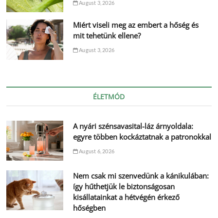
August 3, 2026
Miért viseli meg az embert a hőség és
mit tehetünk ellene?
August 3, 2026
ÉLETMÓD
A nyári szénsavasital-láz árnyoldala:
egyre többen kockáztatnak a patronokkal
August 6, 2026
Nem csak mi szenvedünk a kánikulában:
így hűthetjük le biztonságosan
kisállatainkat a hétvégén érkező
hőségben