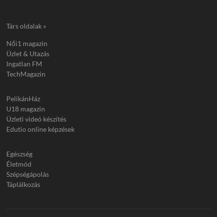
Társ oldalak »
Női1 magazin
Üzlet & Utazás
Ingatlan FM
TechMagazin
PelikánHáz
U18 magazin
Üzleti videó készítés
Edutio online képzések
Egészség
Életmód
Szépségápolás
Táplálkozás