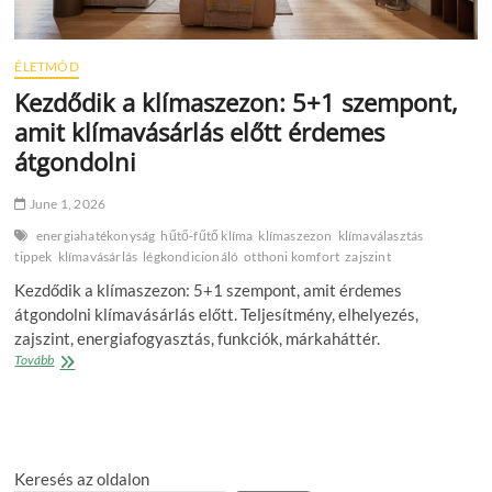
ÉLETMÓD
Kezdődik a klímaszezon: 5+1 szempont,
amit klímavásárlás előtt érdemes
átgondolni
June 1, 2026
energiahatékonyság
hűtő‑fűtő klíma
klímaszezon
klímaválasztás
tippek
klímavásárlás
légkondicionáló
otthoni komfort
zajszint
Kezdődik a klímaszezon: 5+1 szempont, amit érdemes
átgondolni klímavásárlás előtt. Teljesítmény, elhelyezés,
zajszint, energiafogyasztás, funkciók, márkaháttér.
Kezdődik
Tovább
a
klímaszezon:
5+1
szempont,
amit
Keresés az oldalon
klímavásárlás