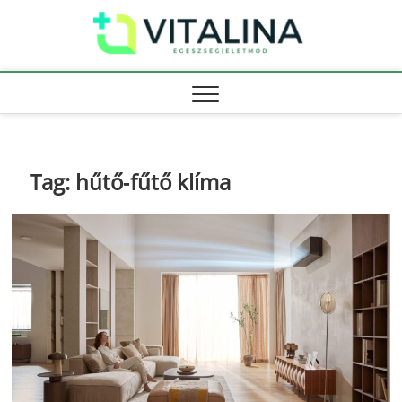
Skip
Vitali
to
EGÉSZSÉG |
ÉLETMÓD
content
Tag:
hűtő‑fűtő klíma