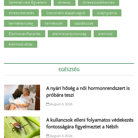
Semmelweis Egyetem
stressz
stresszcsökkentés
stresszkezelés
Szezonális alapanyagok
szájhigiénia
termékenység
természet
táplálkozás
ÉlelmiszerPazarlás
élelmiszerbiztonság
életmód
életmódváltás
EGÉSZSÉG
A nyári hőség a női hormonrendszert is
próbára teszi
August 6, 2026
A kullancsok elleni folyamatos védekezés
fontosságára figyelmeztet a Nébih
August 3, 2026