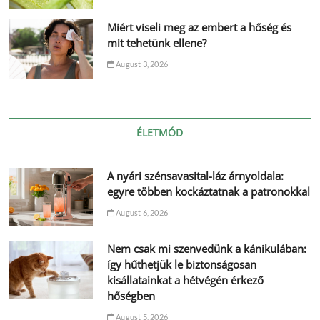
Miért viseli meg az embert a hőség és
mit tehetünk ellene?
August 3, 2026
ÉLETMÓD
A nyári szénsavasital-láz árnyoldala:
egyre többen kockáztatnak a patronokkal
August 6, 2026
Nem csak mi szenvedünk a kánikulában:
így hűthetjük le biztonságosan
kisállatainkat a hétvégén érkező
hőségben
August 5, 2026