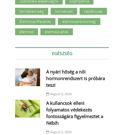
Szezonális alapanyagok
szájhigiénia
termékenység
természet
táplálkozás
ÉlelmiszerPazarlás
élelmiszerbiztonság
életmód
életmódváltás
EGÉSZSÉG
A nyári hőség a női
hormonrendszert is próbára
teszi
August 6, 2026
A kullancsok elleni
folyamatos védekezés
fontosságára figyelmeztet a
Nébih
August 3, 2026