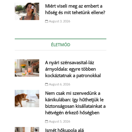
Miért viseli meg az embert a
hőség és mit tehetünk ellene?
August 3, 2026
ÉLETMÓD
A nyári szénsavasital-láz
árnyoldala: egyre többen
kockáztatnak a patronokkal
August 6, 2026
Nem csak mi szenvedünk a
kánikulában: így hűthetjük le
biztonságosan kisállatainkat a
hétvégén érkező hőségben
August 5, 2026
Ismét hőkupola alá