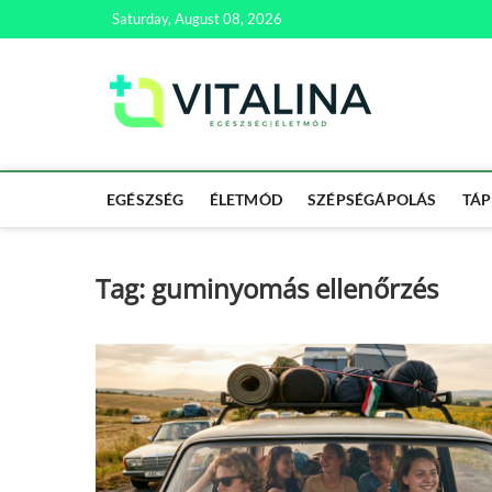
Skip
Saturday, August 08, 2026
to
content
Vitali
EGÉSZSÉG | ÉL
EGÉSZSÉG
ÉLETMÓD
SZÉPSÉGÁPOLÁS
TÁP
Tag:
guminyomás ellenőrzés