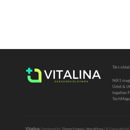
Társ oldal
Női1 mag
Üzlet & U
Ingatlan 
TechMaga
Vitalina
| Designed by:
Theme Freesia
|
WordPress
| © Copyright All