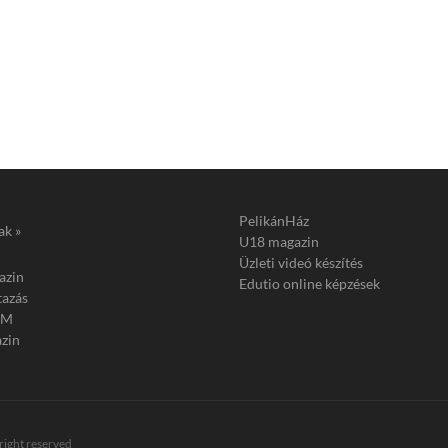
PelikánHáz
ak »
U18 magazin
Üzleti videó készítés
azin
Edutio online képzések
tazás
FM
zin
 right reserved