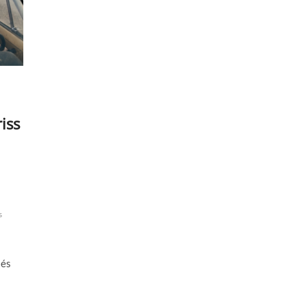
iss
s
 és