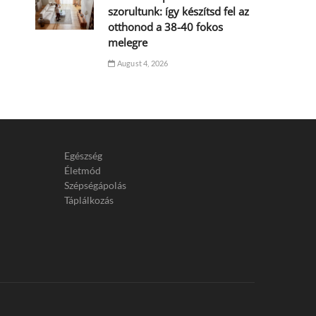
szorultunk: így készítsd fel az
otthonod a 38-40 fokos
melegre
August 4, 2026
Egészség
Életmód
Szépségápolás
Táplálkozás