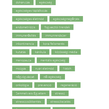
dohányzás
egészség
egészséges táplálkozás
egészséges életmód
egészségmegőrzés
endometriózis
fogyasztói trendek
immunerősítés
immunrendszer
inkontinencia
korai felismerés
kutatás
kánikula
közösségi média
menopauza
mentális egészség
mozgás
nyári életmód
Nébih
nőgyógyászat
női egészség
onkológia
prevenció
regeneráció
Semmelweis Egyetem
stressz
stresszcsökkentés
stresszkezelés