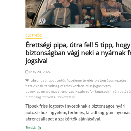
ÉLETMÓD
Érettségi pipa, útra fel! 5 tipp, hogy
biztonságban vágj neki a nyárnak fr
jogsival
May 20, 2026
abroncs állapot
autós figyelemelterelés
biztonságos vezetés
fiataloknak
fáradtság vezetés közben
friss jogosítvány
tippek
guminyomás ellenőrzés
kezdő sofőr tanácsok
nyári autózá
biztonság
terhelt autó vezetése
Tippek friss jogosítványosoknak a biztonságos nyári
autózáshoz: figyelem, terhelés, fáradtság, guminyomás
abroncsállapot a szakértők ajánlásával.
Érettségi
Tovább