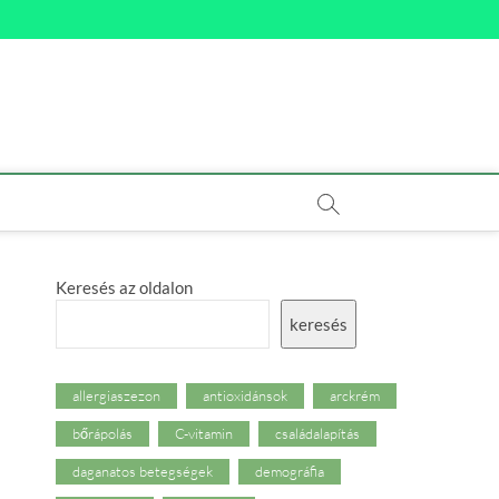
Keresés az oldalon
keresés
allergiaszezon
antioxidánsok
arckrém
bőrápolás
C-vitamin
családalapítás
daganatos betegségek
demográfia