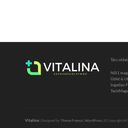
Társ oldal
Női1 mag
Üzlet & U
Ingatlan 
TechMaga
Vitalina
| Designed by:
Theme Freesia
|
WordPress
| © Copyright All