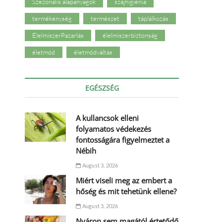
Szezonális alapanyagok
szájhigiénia
termékenység
természet
táplálkozás
ÉlelmiszerPazarlás
élelmiszerbiztonság
életmód
életmódváltás
EGÉSZSÉG
A kullancsok elleni
folyamatos védekezés
fontosságára figyelmeztet a
Nébih
August 3, 2026
Miért viseli meg az embert a
hőség és mit tehetünk ellene?
August 3, 2026
Nyáron sem magától értetődő