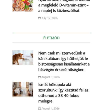
a megfelelő D-vitamin-szint –
a naptej is közbeszólhat
July 17, 2026
ÉLETMÓD
Nem csak mi szenvedünk a
kánikulában: így hűthetjük le
biztonságosan kisállatainkat a
hétvégén érkező hőségben
August 5, 2026
Ismét hőkupola alá
szorultunk: így készítsd fel az
otthonod a 38-40 fokos
melegre
August 4, 2026