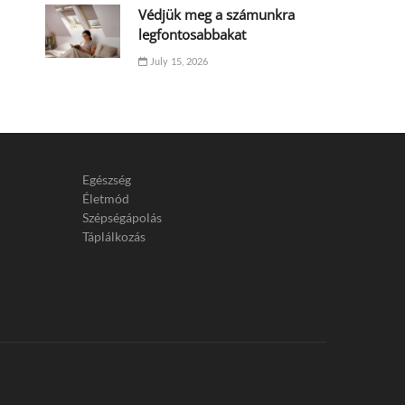
Védjük meg a számunkra
legfontosabbakat
July 15, 2026
Egészség
Életmód
Szépségápolás
Táplálkozás