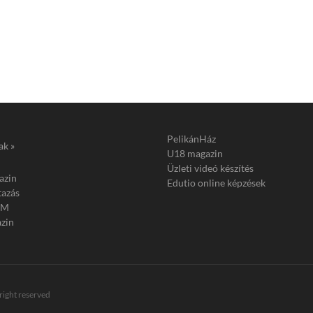
PelikánHáz
ak »
U18 magazin
Üzleti videó készítés
azin
Edutio online képzések
tazás
FM
zin
 right reserved