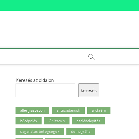
Keresés az oldalon
keresés
allergiaszezon
antioxidánsok
arckrém
bőrápolás
C-vitamin
családalapítás
daganatos betegségek
demográfia