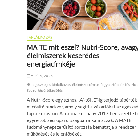
TÁPLÁLKOZÁS
MA TE mit eszel? Nutri-Score, avag
élelmiszerek keserédes
energiacímkéje
April 9, 2026
egészséges táplálkozás
élelmiszercímke
fogyasztói döntés
Nut
Score
tápértékjelölés
A Nutri-Score egy színes, „A”-től „E”-ig terjedő tápérték
minősítő rendszer, amely segíti a vásárlókat az egészs
táplálkozásban. A francia kormány 2017-ben vezette be
egyre több európai országban alkalmazzák. A MATE
tudománynépszerűsítő sorozata bemutatja a rendszer
működését és jelentőségét.