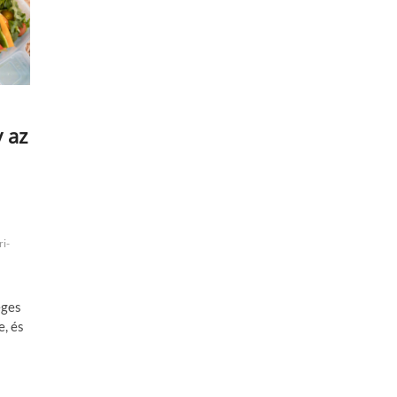
y az
ri-
éges
, és