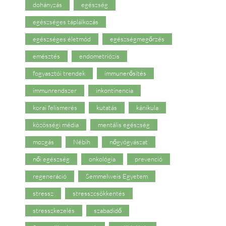
dohányzás
egészség
egészséges táplálkozás
egészséges életmód
egészségmegőrzés
emésztés
endometriózis
fogyasztói trendek
immunerősítés
immunrendszer
inkontinencia
korai felismerés
kutatás
kánikula
közösségi média
mentális egészség
mozgás
Nébih
nőgyógyászat
női egészség
onkológia
prevenció
regeneráció
Semmelweis Egyetem
stressz
stresszcsökkentés
stresszkezelés
szabadidő