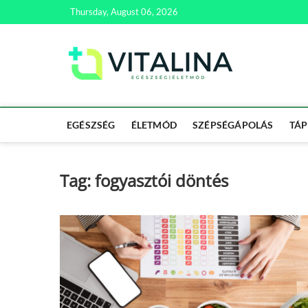
Skip
Thursday, August 06, 2026
to
content
Vitali
EGÉSZSÉG | ÉL
EGÉSZSÉG
ÉLETMÓD
SZÉPSÉGÁPOLÁS
TÁP
Tag:
fogyasztói döntés