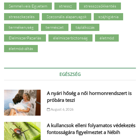
Semmelweis Egyetem
stressz
stresszcsökkentés
stresszkezelés
Szezonális alapanyagok
szájhigiénia
termékenység
természet
táplálkozás
ÉlelmiszerPazarlás
élelmiszerbiztonság
életmód
életmódváltás
EGÉSZSÉG
A nyári hőség a női hormonrendszert is
próbára teszi
August 6, 2026
A kullancsok elleni folyamatos védekezés
fontosságára figyelmeztet a Nébih