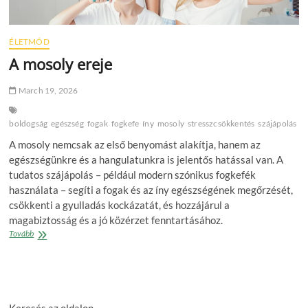
ÉLETMÓD
A mosoly ereje
March 19, 2026
boldogság
egészség
fogak
fogkefe
íny
mosoly
stresszcsökkentés
szájápolás
A mosoly nemcsak az első benyomást alakítja, hanem az
egészségünkre és a hangulatunkra is jelentős hatással van. A
tudatos szájápolás – például modern szónikus fogkefék
használata – segíti a fogak és az íny egészségének megőrzését,
csökkenti a gyulladás kockázatát, és hozzájárul a
magabiztosság és a jó közérzet fenntartásához.
A
Tovább
mosoly
ereje