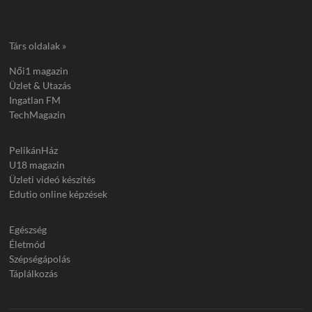
Társ oldalak »
Női1 magazin
Üzlet & Utazás
Ingatlan FM
TechMagazin
PelikánHáz
U18 magazin
Üzleti videó készítés
Edutio online képzések
Egészség
Életmód
Szépségápolás
Táplálkozás