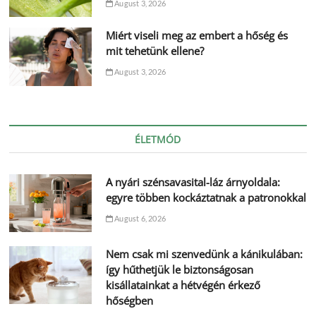
August 3, 2026
Miért viseli meg az embert a hőség és
mit tehetünk ellene?
August 3, 2026
ÉLETMÓD
A nyári szénsavasital-láz árnyoldala:
egyre többen kockáztatnak a patronokkal
August 6, 2026
Nem csak mi szenvedünk a kánikulában:
így hűthetjük le biztonságosan
kisállatainkat a hétvégén érkező
hőségben