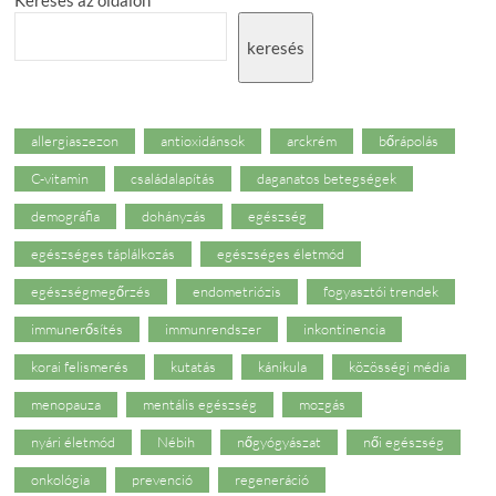
Keresés az oldalon
keresés
allergiaszezon
antioxidánsok
arckrém
bőrápolás
C-vitamin
családalapítás
daganatos betegségek
demográfia
dohányzás
egészség
egészséges táplálkozás
egészséges életmód
egészségmegőrzés
endometriózis
fogyasztói trendek
immunerősítés
immunrendszer
inkontinencia
korai felismerés
kutatás
kánikula
közösségi média
menopauza
mentális egészség
mozgás
nyári életmód
Nébih
nőgyógyászat
női egészség
onkológia
prevenció
regeneráció