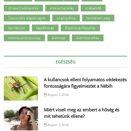
stresszcsökkentés
stresszkezelés
szabadidő
Szezonális alapanyagok
szájhigiénia
termékenység
természet
táplálkozás
ÉlelmiszerPazarlás
élelmiszerbiztonság
életmód
életmódváltás
EGÉSZSÉG
A kullancsok elleni folyamatos védekezés
fontosságára figyelmeztet a Nébih
August 3, 2026
Miért viseli meg az embert a hőség és
mit tehetünk ellene?
August 3, 2026