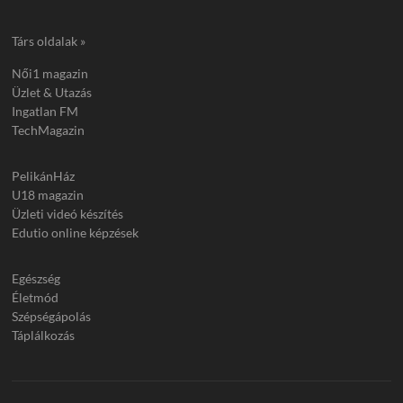
Társ oldalak »
Női1 magazin
Üzlet & Utazás
Ingatlan FM
TechMagazin
PelikánHáz
U18 magazin
Üzleti videó készítés
Edutio online képzések
Egészség
Életmód
Szépségápolás
Táplálkozás