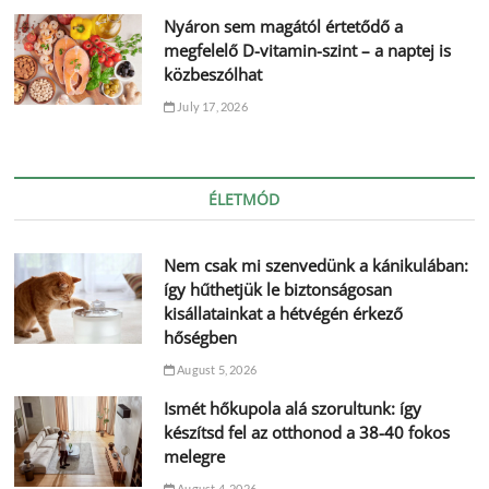
Nyáron sem magától értetődő a
megfelelő D-vitamin-szint – a naptej is
közbeszólhat
July 17, 2026
ÉLETMÓD
Nem csak mi szenvedünk a kánikulában:
így hűthetjük le biztonságosan
kisállatainkat a hétvégén érkező
hőségben
August 5, 2026
Ismét hőkupola alá szorultunk: így
készítsd fel az otthonod a 38-40 fokos
melegre
August 4, 2026