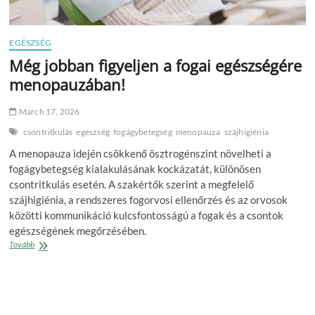
EGÉSZSÉG
Még jobban figyeljen a fogai egészségére
menopauzában!
March 17, 2026
csontritkulás
egészség
fogágybetegség
menopauza
szájhigiénia
A menopauza idején csökkenő ösztrogénszint növelheti a
fogágybetegség kialakulásának kockázatát, különösen
csontritkulás esetén. A szakértők szerint a megfelelő
szájhigiénia, a rendszeres fogorvosi ellenőrzés és az orvosok
közötti kommunikáció kulcsfontosságú a fogak és a csontok
egészségének megőrzésében.
Még
Tovább
jobban
figyeljen
a
fogai
egészségére