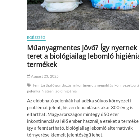
EGÉSZSÉG
Műanyagmentes jövő? Így nyernek
teret a biológiailag lebomló higiéni
termékek
August 23, 2025
fenntartható gondozás
inkontinencia megoldás
környezetbará
pelenka
Nateen
zöld higiénia
Az eldobható pelenkák hulladéka súlyos környezeti
problémát jelent, hiszen lebomlásuk akár 300 évig is
eltarthat. Magyarországon mintegy 650 ezer
inkontinenciával élő ember használja ezeket a terméke
így a fenntartható, biológiailag lebomló alternatívák
térnyerése kiemelt jelentőségű lehet.