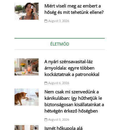
Miért viseli meg az embert a
hőség és mit tehetünk ellene?
August 3, 2026
ÉLETMÓD
A nyári szénsavasital-láz
árnyoldala: egyre többen
kockáztatnak a patronokkal
August 6, 2026
Nem csak mi szenvedünk a
kánikulában: így hűthetjük le
biztonságosan kisállatainkat a
hétvégén érkező hőségben
August 5, 2026
Ismét hőkupola alá