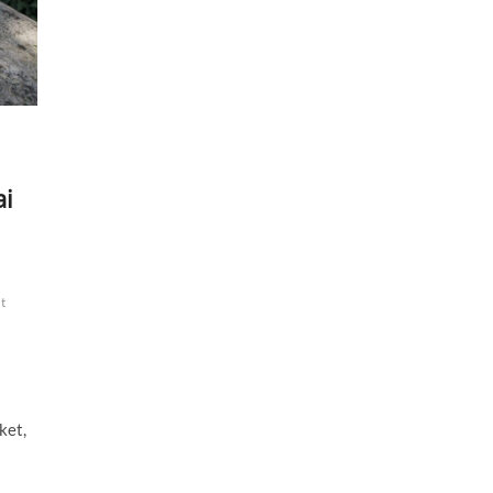
ai
t
ket,