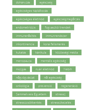
dohányzás
egészség
egészséges táplálkozás
egészséges életmód
egészségmegőrzés
endometriózis
fogyasztói trendek
immunerősítés
immunrendszer
inkontinencia
korai felismerés
kutatás
kánikula
közösségi média
menopauza
mentális egészség
mozgás
nyári életmód
Nébih
nőgyógyászat
női egészség
onkológia
prevenció
regeneráció
Semmelweis Egyetem
stressz
stresszcsökkentés
stresszkezelés