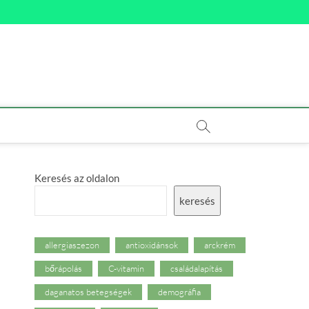
Keresés az oldalon
keresés
allergiaszezon
antioxidánsok
arckrém
bőrápolás
C-vitamin
családalapítás
daganatos betegségek
demográfia