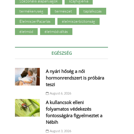
Szezonális alapanyagok
szájhigiénia
termékenység
természet
táplálkozás
ÉlelmiszerPazarlás
élelmiszerbiztonság
életmód
életmódváltás
EGÉSZSÉG
A nyári hőség a női
hormonrendszert is próbára
teszi
August 6, 2026
A kullancsok elleni
folyamatos védekezés
fontosságára figyelmeztet a
Nébih
August 3, 2026