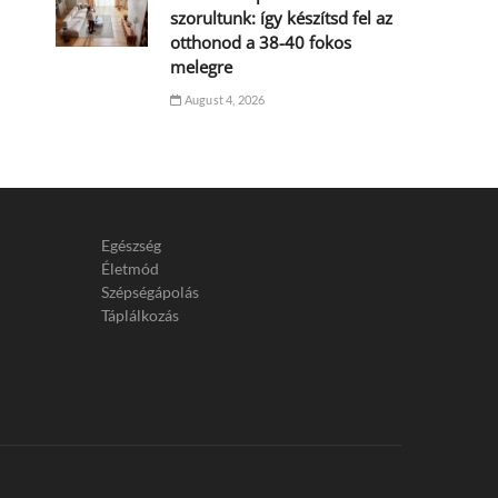
szorultunk: így készítsd fel az
otthonod a 38-40 fokos
melegre
August 4, 2026
Egészség
Életmód
Szépségápolás
Táplálkozás