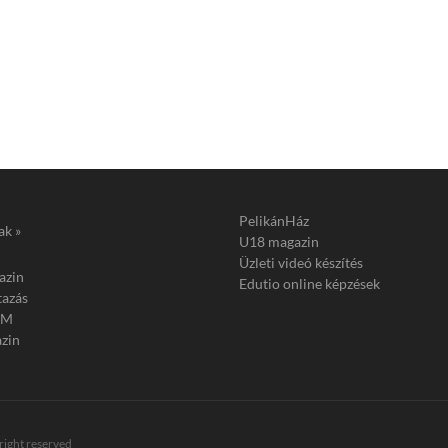
PelikánHáz
ak »
U18 magazin
Üzleti videó készítés
azin
Edutio online képzések
tazás
FM
zin
 right reserved