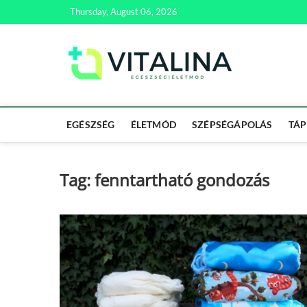
Skip
Thursday, August 06, 2026
to
content
Vitali
EGÉSZSÉG | ÉL
EGÉSZSÉG
ÉLETMÓD
SZÉPSÉGÁPOLÁS
TÁP
Tag:
fenntartható gondozás