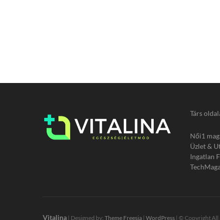
Társ oldal
Női1 mag
Üzlet & U
Ingatlan 
TechMaga
Vitalina
| Designed by:
Theme Freesia
|
WordPress
| © Copyright All