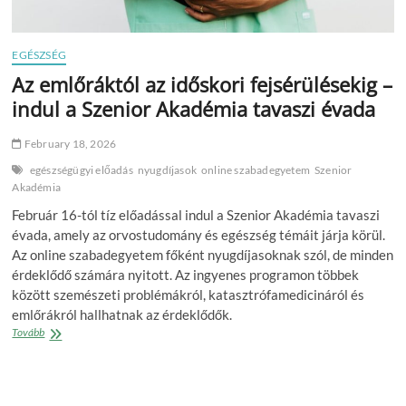
EGÉSZSÉG
Az emlőráktól az időskori fejsérülésekig –
indul a Szenior Akadémia tavaszi évada
February 18, 2026
egészségügyi előadás
nyugdíjasok
online szabadegyetem
Szenior
Akadémia
Február 16-tól tíz előadással indul a Szenior Akadémia tavaszi
évada, amely az orvostudomány és egészség témáit járja körül.
Az online szabadegyetem főként nyugdíjasoknak szól, de minden
érdeklődő számára nyitott. Az ingyenes programon többek
között szemészeti problémákról, katasztrófamedicináról és
emlőrákról hallhatnak az érdeklődők.
Az
Tovább
emlőráktól
az
időskori
fejsérülésekig