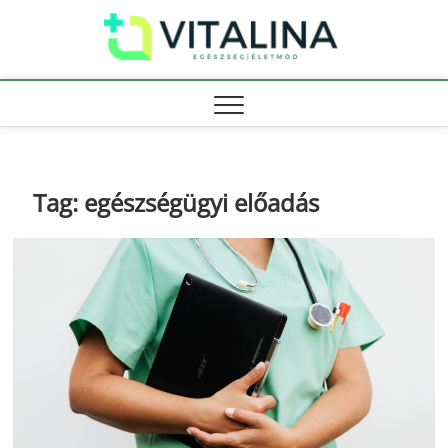
Skip
Vitali
to
EGÉSZSÉG |
ÉLETMÓD
content
Tag:
egészségügyi előadás