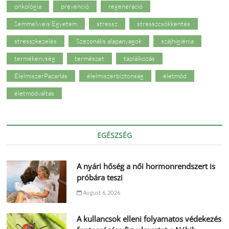
onkológia
prevenció
regeneráció
Semmelweis Egyetem
stressz
stresszcsökkentés
stresszkezelés
Szezonális alapanyagok
szájhigiénia
termékenység
természet
táplálkozás
ÉlelmiszerPazarlás
élelmiszerbiztonság
életmód
életmódváltás
EGÉSZSÉG
A nyári hőség a női hormonrendszert is
próbára teszi
August 6, 2026
A kullancsok elleni folyamatos védekezés