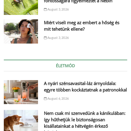
fontosságára figyelmeztet a Nébih
August 3, 2026
Miért viseli meg az embert a hőség és
mit tehetünk ellene?
August 3, 2026
ÉLETMÓD
A nyári szénsavasital-láz árnyoldala:
egyre többen kockáztatnak a patronokkal
August 6, 2026
Nem csak mi szenvedünk a kánikulában:
így hűthetjük le biztonságosan
kisállatainkat a hétvégén érkező