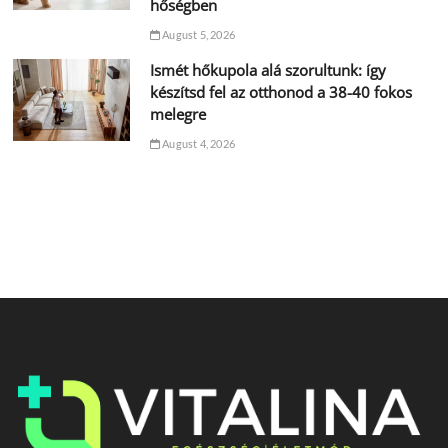
hőségben
August 5, 2026
Ismét hőkupola alá szorultunk: így
készítsd fel az otthonod a 38-40 fokos
melegre
August 4, 2026