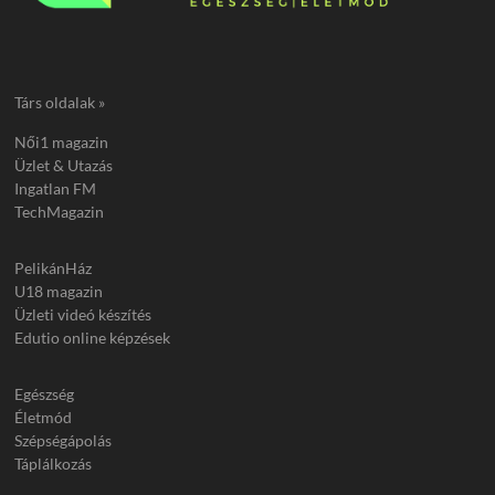
Társ oldalak »
Női1 magazin
Üzlet & Utazás
Ingatlan FM
TechMagazin
PelikánHáz
U18 magazin
Üzleti videó készítés
Edutio online képzések
Egészség
Életmód
Szépségápolás
Táplálkozás