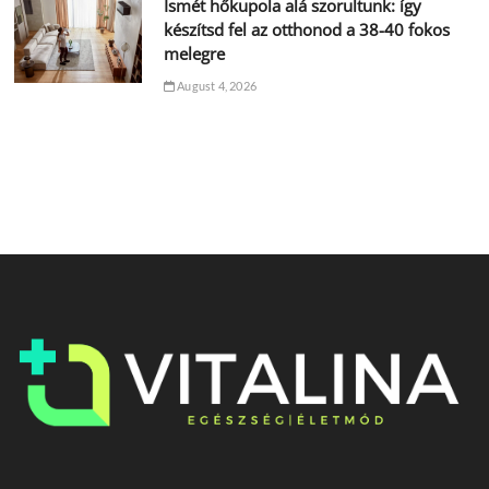
Ismét hőkupola alá szorultunk: így
készítsd fel az otthonod a 38-40 fokos
melegre
August 4, 2026