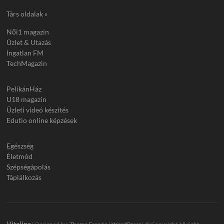
Társ oldalak »
Női1 magazin
Üzlet & Utazás
Ingatlan FM
TechMagazin
PelikánHáz
U18 magazin
Üzleti videó készítés
Edutio online képzések
Egészség
Életmód
Szépségápolás
Táplálkozás
Vitalina