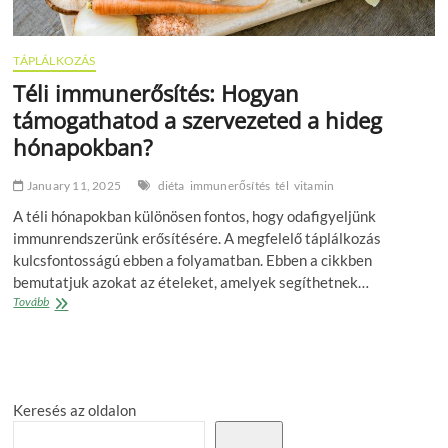
TÁPLÁLKOZÁS
Téli immunerősítés: Hogyan
támogathatod a szervezeted a hideg
hónapokban?
January 11, 2025
diéta
immunerősítés
tél
vitamin
A téli hónapokban különösen fontos, hogy odafigyeljünk
immunrendszerünk erősítésére. A megfelelő táplálkozás
kulcsfontosságú ebben a folyamatban. Ebben a cikkben
bemutatjuk azokat az ételeket, amelyek segíthetnek…
Téli
Tovább
immunerősítés:
Hogyan
támogathatod
a
szervezeted
Keresés az oldalon
a
hideg
hónapokban?