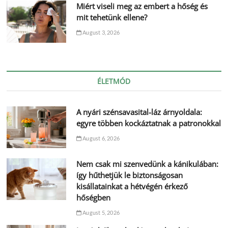
Miért viseli meg az embert a hőség és
mit tehetünk ellene?
August 3, 2026
ÉLETMÓD
A nyári szénsavasital-láz árnyoldala:
egyre többen kockáztatnak a patronokkal
August 6, 2026
Nem csak mi szenvedünk a kánikulában:
így hűthetjük le biztonságosan
kisállatainkat a hétvégén érkező
hőségben
August 5, 2026