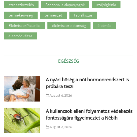
stresszkezelés
Szezonális alapanyagok
szájhigiénia
termékenység
természet
táplálkozás
ÉlelmiszerPazarlás
élelmiszerbiztonság
életmód
életmódváltás
EGÉSZSÉG
A nyári hőség a női hormonrendszert is
próbára teszi
August 6, 2026
A kullancsok elleni folyamatos védekezés
fontosságára figyelmeztet a Nébih
August 3, 2026