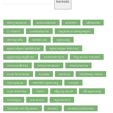
keresés
allergiaszezon
antioxidánsok
arckrém
bőrápolás
C-vitamin
családalapítás
daganatos betegségek
demográfia
dohányzás
egészség
egészséges táplálkozás
egészséges életmód
egészségmegőrzés
endometriózis
fogyasztói trendek
immunerősítés
immunrendszer
inkontinencia
korai felismerés
kutatás
kánikula
közösségi média
menopauza
mentális egészség
mozgás
nyári életmód
Nébih
nőgyógyászat
női egészség
onkológia
prevenció
regeneráció
Semmelweis Egyetem
stressz
stresszcsökkentés