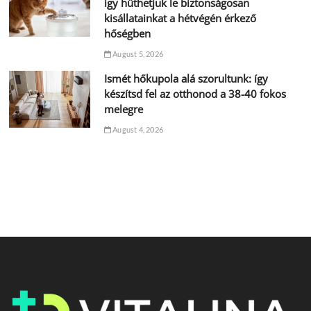
így hűthetjük le biztonságosan
kisállatainkat a hétvégén érkező
hőségben
August 5, 2026
Ismét hőkupola alá szorultunk: így
készítsd fel az otthonod a 38-40 fokos
melegre
August 4, 2026