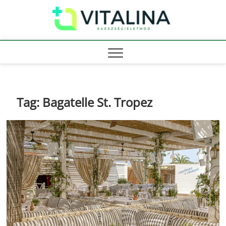
Skip
Vitali
to
EGÉSZSÉG |
ÉLETMÓD
content
Tag:
Bagatelle St. Tropez