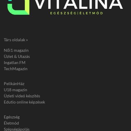
Társ oldalak »
Női1 magazin
Üzlet & Utazás
Ingatlan FM
TechMagazin
PelikánHáz
U18 magazin
Üzleti videó készítés
Edutio online képzések
Egészség
Életmód
Szépségápolás