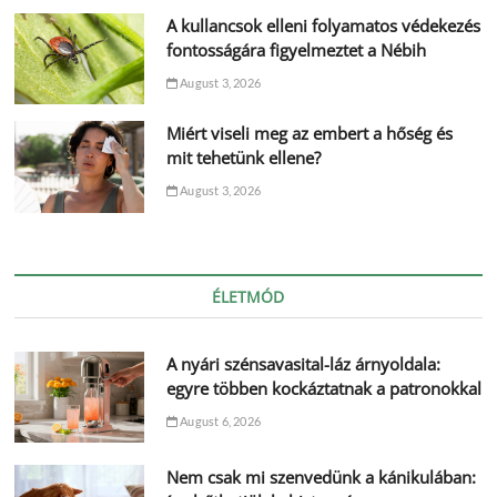
A kullancsok elleni folyamatos védekezés
fontosságára figyelmeztet a Nébih
August 3, 2026
Miért viseli meg az embert a hőség és
mit tehetünk ellene?
August 3, 2026
ÉLETMÓD
A nyári szénsavasital-láz árnyoldala:
egyre többen kockáztatnak a patronokkal
August 6, 2026
Nem csak mi szenvedünk a kánikulában: