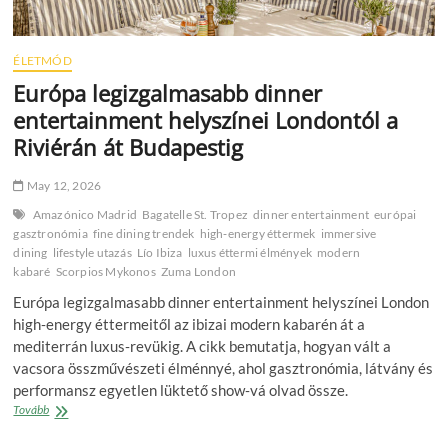
ÉLETMÓD
Európa legizgalmasabb dinner
entertainment helyszínei Londontól a
Riviérán át Budapestig
May 12, 2026
Amazónico Madrid
Bagatelle St. Tropez
dinner entertainment
európai
gasztronómia
fine dining trendek
high‑energy éttermek
immersive
dining
lifestyle utazás
Lío Ibiza
luxus éttermi élmények
modern
kabaré
Scorpios Mykonos
Zuma London
Európa legizgalmasabb dinner entertainment helyszínei London
high‑energy éttermeitől az ibizai modern kabarén át a
mediterrán luxus‑revükig. A cikk bemutatja, hogyan vált a
vacsora összművészeti élménnyé, ahol gasztronómia, látvány és
performansz egyetlen lüktető show‑vá olvad össze.
Európa
Tovább
legizgalmasabb
dinner