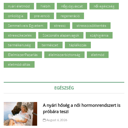
nyári életmód
Nébih
nőgyógyászat
női egészség
onkológia
prevenció
regeneráció
Semmelweis Egyetem
stressz
stresszcsökkentés
stresszkezelés
Szezonális alapanyagok
szájhigiénia
termékenység
természet
táplálkozás
ÉlelmiszerPazarlás
élelmiszerbiztonság
életmód
életmódváltás
EGÉSZSÉG
A nyári hőség a női hormonrendszert is
próbára teszi
August 6, 2026