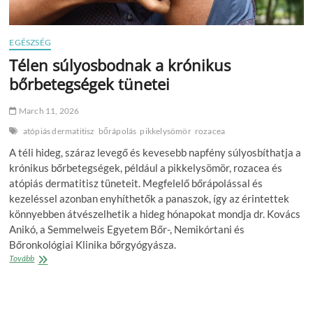
EGÉSZSÉG
Télen súlyosbodnak a krónikus
bőrbetegségek tünetei
March 11, 2026
atópiás dermatitisz
bőrápolás
pikkelysömör
rozacea
A téli hideg, száraz levegő és kevesebb napfény súlyosbíthatja a
krónikus bőrbetegségek, például a pikkelysömör, rozacea és
atópiás dermatitisz tüneteit. Megfelelő bőrápolással és
kezeléssel azonban enyhíthetők a panaszok, így az érintettek
könnyebben átvészelhetik a hideg hónapokat mondja dr. Kovács
Anikó, a Semmelweis Egyetem Bőr-, Nemikórtani és
Bőronkológiai Klinika bőrgyógyásza.
Télen
Tovább
súlyosbodnak
a
krónikus
bőrbetegségek