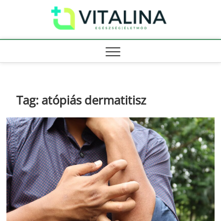
Skip
Vitali
to
EGÉSZSÉG |
ÉLETMÓD
content
Tag:
atópiás dermatitisz