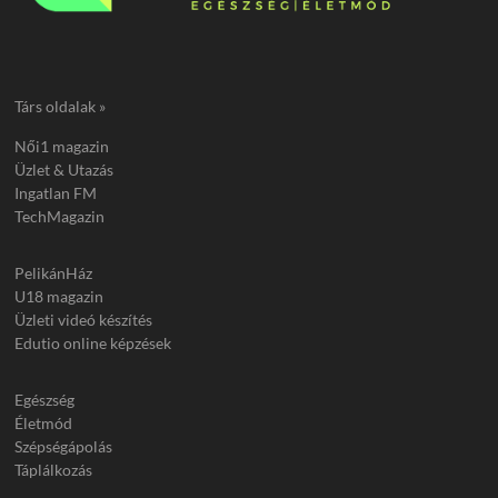
Társ oldalak »
Női1 magazin
Üzlet & Utazás
Ingatlan FM
TechMagazin
PelikánHáz
U18 magazin
Üzleti videó készítés
Edutio online képzések
Egészség
Életmód
Szépségápolás
Táplálkozás