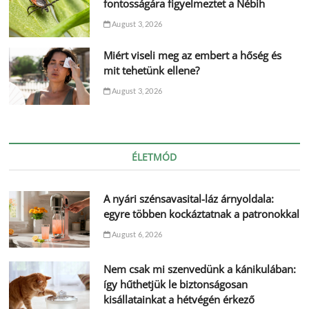
fontosságára figyelmeztet a Nébih
August 3, 2026
Miért viseli meg az embert a hőség és
mit tehetünk ellene?
August 3, 2026
ÉLETMÓD
A nyári szénsavasital-láz árnyoldala:
egyre többen kockáztatnak a patronokkal
August 6, 2026
Nem csak mi szenvedünk a kánikulában:
így hűthetjük le biztonságosan
kisállatainkat a hétvégén érkező