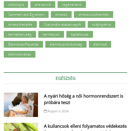
onkológia
prevenció
regeneráció
Semmelweis Egyetem
stressz
stresszcsökkentés
stresszkezelés
Szezonális alapanyagok
szájhigiénia
termékenység
természet
táplálkozás
ÉlelmiszerPazarlás
élelmiszerbiztonság
életmód
életmódváltás
EGÉSZSÉG
A nyári hőség a női hormonrendszert is
próbára teszi
August 6, 2026
A kullancsok elleni folyamatos védekezés