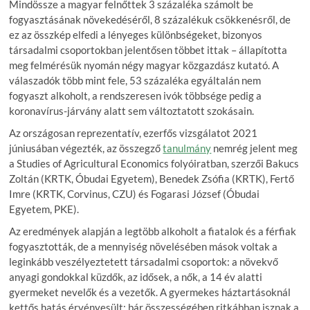
Mindössze a magyar felnőttek 3 százaléka számolt be
fogyasztásának növekedéséről, 8 százalékuk csökkenésről, de
ez az összkép elfedi a lényeges különbségeket, bizonyos
társadalmi csoportokban jelentősen többet ittak – állapította
meg felmérésük nyomán négy magyar közgazdász kutató. A
válaszadók több mint fele, 53 százaléka egyáltalán nem
fogyaszt alkoholt, a rendszeresen ivók többsége pedig a
koronavírus-járvány alatt sem változtatott szokásain.
Az országosan reprezentatív, ezerfős vizsgálatot 2021
júniusában végezték, az összegző
tanulmány
nemrég jelent meg
a Studies of Agricultural Economics folyóiratban, szerzői Bakucs
Zoltán (KRTK, Óbudai Egyetem), Benedek Zsófia (KRTK), Fertő
Imre (KRTK, Corvinus, CZU) és Fogarasi József (Óbudai
Egyetem, PKE).
Az eredmények alapján a legtöbb alkoholt a fiatalok és a férfiak
fogyasztották, de a mennyiség növelésében mások voltak a
leginkább veszélyeztetett társadalmi csoportok: a növekvő
anyagi gondokkal küzdők, az idősek, a nők, a 14 év alatti
gyermeket nevelők és a vezetők. A gyermekes háztartásoknál
kettős hatás érvényesült: bár összességében ritkábban isznak a