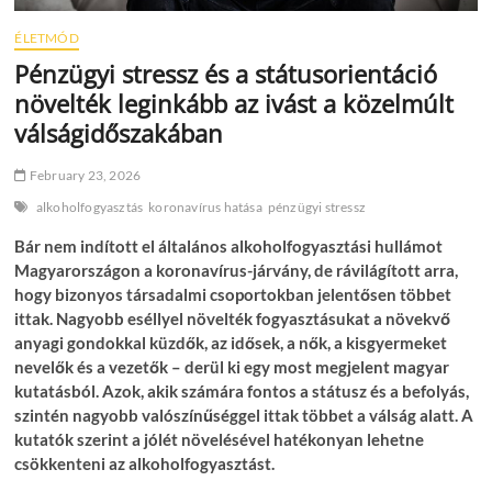
ÉLETMÓD
Pénzügyi stressz és a státusorientáció
növelték leginkább az ivást a közelmúlt
válságidőszakában
February 23, 2026
alkoholfogyasztás
koronavírus hatása
pénzügyi stressz
Bár nem indított el általános alkoholfogyasztási hullámot
Magyarországon a koronavírus-járvány, de rávilágított arra,
hogy bizonyos társadalmi csoportokban jelentősen többet
ittak. Nagyobb eséllyel növelték fogyasztásukat a növekvő
anyagi gondokkal küzdők, az idősek, a nők, a kisgyermeket
nevelők és a vezetők – derül ki egy most megjelent magyar
kutatásból. Azok, akik számára fontos a státusz és a befolyás,
szintén nagyobb valószínűséggel ittak többet a válság alatt. A
kutatók szerint a jólét növelésével hatékonyan lehetne
csökkenteni az alkoholfogyasztást.