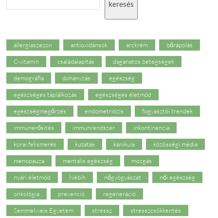
keresés
allergiaszezon
antioxidánsok
arckrém
bőrápolás
C-vitamin
családalapítás
daganatos betegségek
demográfia
dohányzás
egészség
egészséges táplálkozás
egészséges életmód
egészségmegőrzés
endometriózis
fogyasztói trendek
immunerősítés
immunrendszer
inkontinencia
korai felismerés
kutatás
kánikula
közösségi média
menopauza
mentális egészség
mozgás
nyári életmód
Nébih
nőgyógyászat
női egészség
onkológia
prevenció
regeneráció
Semmelweis Egyetem
stressz
stresszcsökkentés