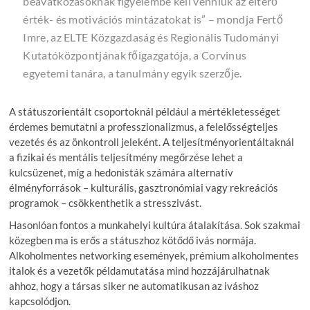
beavatkozásoknak figyelembe kell venniük az eltérő
érték- és motivációs mintázatokat is” – mondja Fertő
Imre, az ELTE Közgazdaság és Regionális Tudományi
Kutatóközpontjának főigazgatója, a Corvinus
egyetemi tanára, a tanulmány egyik szerzője.
A státuszorientált csoportoknál például a mértékletességet
érdemes bemutatni a professzionalizmus, a felelősségteljes
vezetés és az önkontroll jeleként. A teljesítményorientáltaknál
a fizikai és mentális teljesítmény megőrzése lehet a
kulcsüzenet, míg a hedonisták számára alternatív
élményforrások – kulturális, gasztronómiai vagy rekreációs
programok – csökkenthetik a stresszivást.
Hasonlóan fontos a munkahelyi kultúra átalakítása. Sok szakmai
közegben ma is erős a státuszhoz kötődő ivás normája.
Alkoholmentes networking események, prémium alkoholmentes
italok és a vezetők példamutatása mind hozzájárulhatnak
ahhoz, hogy a társas siker ne automatikusan az iváshoz
kapcsolódjon.