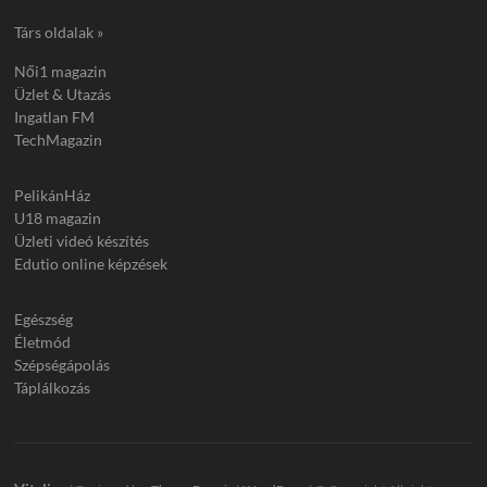
Társ oldalak »
Női1 magazin
Üzlet & Utazás
Ingatlan FM
TechMagazin
PelikánHáz
U18 magazin
Üzleti videó készítés
Edutio online képzések
Egészség
Életmód
Szépségápolás
Táplálkozás