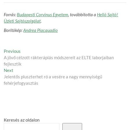
Forrás:
Budapesti Corvinus Egyetem
, továbbította a
Helló Sajtó!
Üzleti Sajtószolgálat
.
Borítókép:
Andrea Piacquadio
Post
Previous
Previous
post:
A jövő célzott rákterápiás módszereit az ELTE laborjaiban
navigation
fejlesztik
Next
Next
post:
Jelentős pluszterhet ró a vesére a nagy mennyiségű
fehérjefogyasztás
Keresés az oldalon