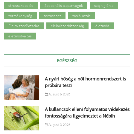
stresszkezelés
Szezonális alapanyagok
szájhigiénia
termékenység
természet
táplálkozás
ÉlelmiszerPazarlás
élelmiszerbiztonság
életmód
életmódváltás
EGÉSZSÉG
A nyári hőség a női hormonrendszert is
próbára teszi
August 6, 2026
A kullancsok elleni folyamatos védekezés
fontosságára figyelmeztet a Nébih
August 3, 2026