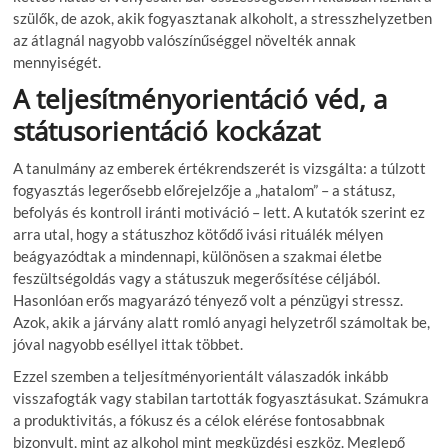
szülők, de azok, akik fogyasztanak alkoholt, a stresszhelyzetben
az átlagnál nagyobb valószínűséggel növelték annak
mennyiségét.
A teljesítményorientáció véd, a
státusorientáció kockázat
A tanulmány az emberek értékrendszerét is vizsgálta: a túlzott
fogyasztás legerősebb előrejelzője a „hatalom” – a státusz,
befolyás és kontroll iránti motiváció – lett. A kutatók szerint ez
arra utal, hogy a státuszhoz kötődő ivási rituálék mélyen
beágyazódtak a mindennapi, különösen a szakmai életbe
feszültségoldás vagy a státuszuk megerősítése céljából.
Hasonlóan erős magyarázó tényező volt a pénzügyi stressz.
Azok, akik a járvány alatt romló anyagi helyzetről számoltak be,
jóval nagyobb eséllyel ittak többet.
Ezzel szemben a teljesítményorientált válaszadók inkább
visszafogták vagy stabilan tartották fogyasztásukat. Számukra
a produktivitás, a fókusz és a célok elérése fontosabbnak
bizonyult, mint az alkohol mint megküzdési eszköz. Meglepő