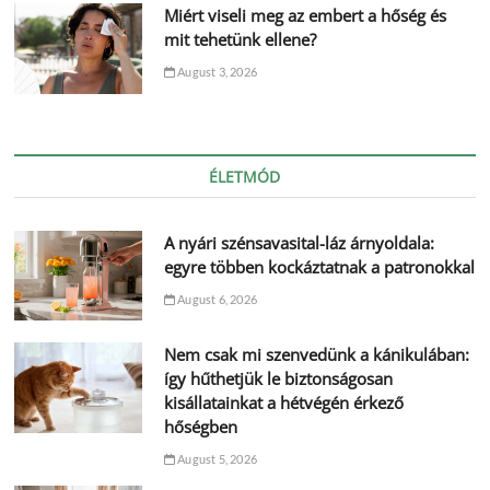
Miért viseli meg az embert a hőség és
mit tehetünk ellene?
August 3, 2026
ÉLETMÓD
A nyári szénsavasital-láz árnyoldala:
egyre többen kockáztatnak a patronokkal
August 6, 2026
Nem csak mi szenvedünk a kánikulában:
így hűthetjük le biztonságosan
kisállatainkat a hétvégén érkező
hőségben
August 5, 2026