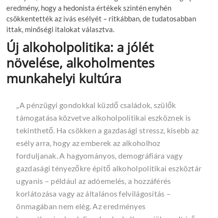
eredmény, hogy a hedonista értékek szintén enyhén
csökkentették az ivás esélyét – ritkábban, de tudatosabban
ittak, minőségi italokat választva.
Új alkoholpolitika: a jólét
növelése, alkoholmentes
munkahelyi kultúra
„A pénzügyi gondokkal küzdő családok, szülők
támogatása közvetve alkoholpolitikai eszköznek is
tekinthető. Ha csökken a gazdasági stressz, kisebb az
esély arra, hogy az emberek az alkoholhoz
forduljanak. A hagyományos, demográfiára vagy
gazdasági tényezőkre építő alkoholpolitikai eszköztár
ugyanis – például az adóemelés, a hozzáférés
korlátozása vagy az általános felvilágosítás –
önmagában nem elég. Az eredményes