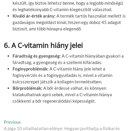
készült, így biztos lehetsz benne, hogy a legjobb minőségű
és leghatékonyabb C-vitamin-kiegészítőt választod.
Kiváló ár-érték arány:
A termék tartós használat mellett is
gazdaságos megoldást kínál, hiszen egy doboz 45 adagot
biztosít, ami több hónapra elegendő.
6. A C-vitamin hiány jelei
Fáradtság és gyengeség:
A C-vitamin hiányában gyakori a
fáradtság, a gyengeség és a szellemi kifáradás.
Fogínyproblémák:
A C-vitamin hiány jele lehet a
fogínyvérzés és a fogínygyulladás is, mivel a vitamin
kulcsszerepet játszik a kollagén termelésében.
Bőrproblémák:
A bőr érdessé válhat, és könnyen
kialakulhatnak apró sebek, mivel a C-vitamin hiánya
csökkenti a bőr regenerálódási képességét.
Post
Previous
Previous
post:
A jóga 10 vitathatatlan előnye: Hogyan javíthatja a fizikai és