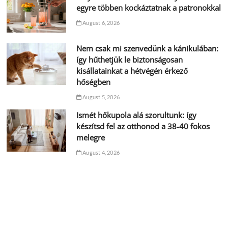
egyre többen kockáztatnak a patronokkal
August 6, 2026
Nem csak mi szenvedünk a kánikulában:
így hűthetjük le biztonságosan
kisállatainkat a hétvégén érkező
hőségben
August 5, 2026
Ismét hőkupola alá szorultunk: így
készítsd fel az otthonod a 38-40 fokos
melegre
August 4, 2026