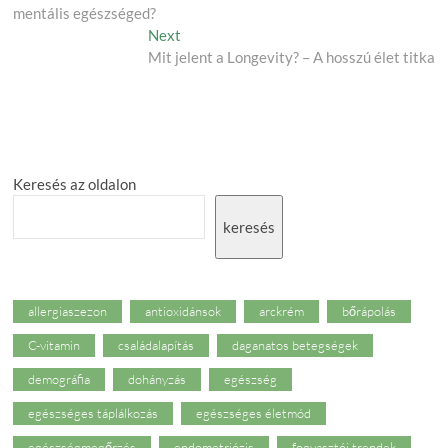
navigation
mentális egészséged?
Next
Next
post:
Mit jelent a Longevity? – A hosszú élet titka
Keresés az oldalon
keresés
allergiaszezon
antioxidánsok
arckrém
bőrápolás
C-vitamin
családalapítás
daganatos betegségek
demográfia
dohányzás
egészség
egészséges táplálkozás
egészséges életmód
egészségmegőrzés
endometriózis
fogyasztói trendek