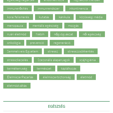
immunerősítés
immunrendszer
inkontinencia
korai felismerés
kutatás
kánikula
közösségi média
menopauza
mentális egészség
mozgás
nyári életmód
Nébih
nőgyógyászat
női egészség
onkológia
prevenció
regeneráció
Semmelweis Egyetem
stressz
stresszcsökkentés
stresszkezelés
Szezonális alapanyagok
szájhigiénia
termékenység
természet
táplálkozás
ÉlelmiszerPazarlás
élelmiszerbiztonság
életmód
életmódváltás
EGÉSZSÉG