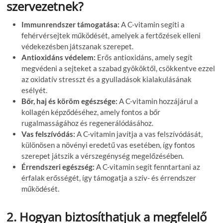
szervezetnek?
Immunrendszer támogatása:
A C-vitamin segíti a
fehérvérsejtek működését, amelyek a fertőzések elleni
védekezésben játszanak szerepet.
Antioxidáns védelem:
Erős antioxidáns, amely segít
megvédeni a sejteket a szabad gyököktől, csökkentve ezzel
az oxidatív stresszt és a gyulladások kialakulásának
esélyét.
Bőr, haj és köröm egészsége:
A C-vitamin hozzájárul a
kollagén képződéséhez, amely fontos a bőr
rugalmasságához és regenerálódásához.
Vas felszívódás:
A C-vitamin javítja a vas felszívódását,
különösen a növényi eredetű vas esetében, így fontos
szerepet játszik a vérszegénység megelőzésében.
Érrendszeri egészség:
A C-vitamin segít fenntartani az
érfalak erősségét, így támogatja a szív- és érrendszer
működését.
2. Hogyan biztosíthatjuk a megfelelő