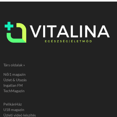
Társ oldalak »
Női1 magazin
Üzlet & Utazás
Ingatlan FM
TechMagazin
PelikánHáz
U18 magazin
Üzleti videó készítés