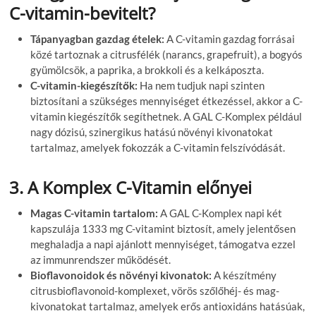
C-vitamin-bevitelt?
Tápanyagban gazdag ételek:
A C-vitamin gazdag forrásai
közé tartoznak a citrusfélék (narancs, grapefruit), a bogyós
gyümölcsök, a paprika, a brokkoli és a kelkáposzta.
C-vitamin-kiegészítők:
Ha nem tudjuk napi szinten
biztosítani a szükséges mennyiséget étkezéssel, akkor a C-
vitamin kiegészítők segíthetnek. A GAL C-Komplex például
nagy dózisú, szinergikus hatású növényi kivonatokat
tartalmaz, amelyek fokozzák a C-vitamin felszívódását.
3. A Komplex C-Vitamin előnyei
Magas C-vitamin tartalom:
A GAL C-Komplex napi két
kapszulája 1333 mg C-vitamint biztosít, amely jelentősen
meghaladja a napi ajánlott mennyiséget, támogatva ezzel
az immunrendszer működését.
Bioflavonoidok és növényi kivonatok:
A készítmény
citrusbioflavonoid-komplexet, vörös szőlőhéj- és mag-
kivonatokat tartalmaz, amelyek erős antioxidáns hatásúak,