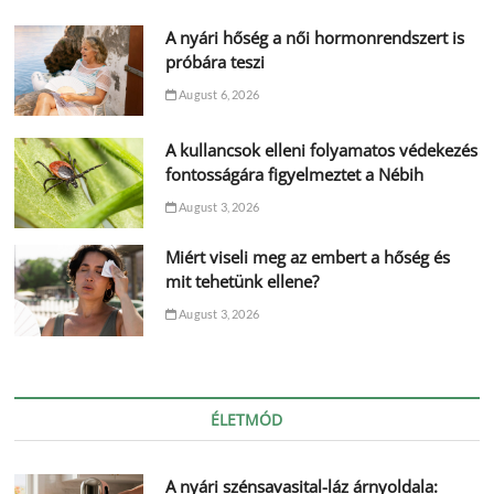
A nyári hőség a női hormonrendszert is
próbára teszi
August 6, 2026
A kullancsok elleni folyamatos védekezés
fontosságára figyelmeztet a Nébih
August 3, 2026
Miért viseli meg az embert a hőség és
mit tehetünk ellene?
August 3, 2026
ÉLETMÓD
A nyári szénsavasital-láz árnyoldala: