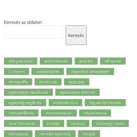
Keresés az oldalon
keresés
allergiaszezon
antioxidánsok
arckrém
bőrápolás
C-vitamin
családalapítás
daganatos betegségek
demográfia
dohányzás
egészség
egészséges táplálkozás
egészséges életmód
egészségmegőrzés
endometriózis
fogyasztói trendek
immunerősítés
immunrendszer
inkontinencia
korai felismerés
kutatás
kánikula
közösségi média
menopauza
mentális egészség
mozgás