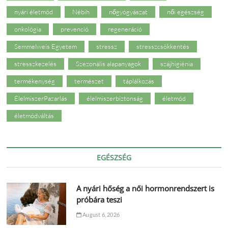
nyári életmód
Nébih
nőgyógyászat
női egészség
onkológia
prevenció
regeneráció
Semmelweis Egyetem
stressz
stresszcsökkentés
stresszkezelés
Szezonális alapanyagok
szájhigiénia
termékenység
természet
táplálkozás
ÉlelmiszerPazarlás
élelmiszerbiztonság
életmód
életmódváltás
EGÉSZSÉG
A nyári hőség a női hormonrendszert is
próbára teszi
August 6, 2026