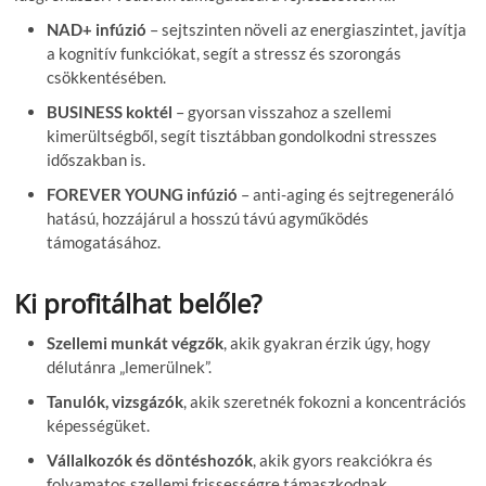
NAD+ infúzió
– sejtszinten növeli az energiaszintet, javítja
a kognitív funkciókat, segít a stressz és szorongás
csökkentésében.
BUSINESS koktél
– gyorsan visszahoz a szellemi
kimerültségből, segít tisztábban gondolkodni stresszes
időszakban is.
FOREVER YOUNG infúzió
– anti-aging és sejtregeneráló
hatású, hozzájárul a hosszú távú agyműködés
támogatásához.
Ki profitálhat belőle?
Szellemi munkát végzők
, akik gyakran érzik úgy, hogy
délutánra „lemerülnek”.
Tanulók, vizsgázók
, akik szeretnék fokozni a koncentrációs
képességüket.
Vállalkozók és döntéshozók
, akik gyors reakciókra és
folyamatos szellemi frissességre támaszkodnak.