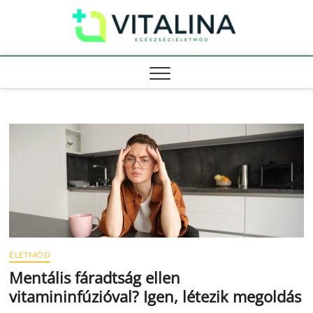
Skip
Vitali
to
EGÉSZSÉG |
ÉLETMÓD
content
ÉLETMÓD
Mentális fáradtság ellen
vitamininfúzióval? Igen, létezik megoldás