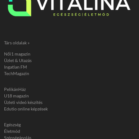
Társ oldalak »
Női1 magazin
Üzlet & Utazás
Ingatlan FM
TechMagazin
PelikánHáz
U18 magazin
Üzleti videó készítés
Edutio online képzések
Egészség
Életmód
Szépségápolás