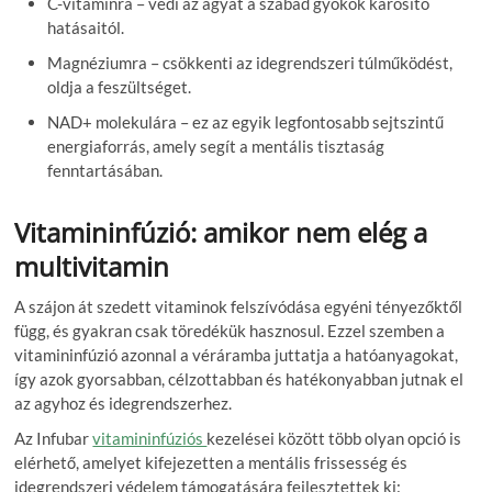
C-vitaminra – védi az agyat a szabad gyökök károsító
hatásaitól.
Magnéziumra – csökkenti az idegrendszeri túlműködést,
oldja a feszültséget.
NAD+ molekulára – ez az egyik legfontosabb sejtszintű
energiaforrás, amely segít a mentális tisztaság
fenntartásában.
Vitamininfúzió: amikor nem elég a
multivitamin
A szájon át szedett vitaminok felszívódása egyéni tényezőktől
függ, és gyakran csak töredékük hasznosul. Ezzel szemben a
vitamininfúzió azonnal a véráramba juttatja a hatóanyagokat,
így azok gyorsabban, célzottabban és hatékonyabban jutnak el
az agyhoz és idegrendszerhez.
Az
Infubar
vitamininfúziós
kezelései között több olyan opció is
elérhető, amelyet kifejezetten a mentális frissesség és
idegrendszeri védelem támogatására fejlesztettek ki: