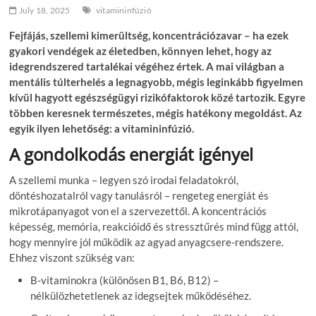
July 18, 2025
vitamininfúzió
Fejfájás, szellemi kimerültség, koncentrációzavar – ha ezek
gyakori vendégek az életedben, könnyen lehet, hogy az
idegrendszered tartalékai végéhez értek. A mai világban a
mentális túlterhelés a legnagyobb, mégis leginkább figyelmen
kívül hagyott egészségügyi rizikófaktorok közé tartozik. Egyre
többen keresnek természetes, mégis hatékony megoldást. Az
egyik ilyen lehetőség: a vitamininfúzió.
A gondolkodás energiát igényel
A szellemi munka – legyen szó irodai feladatokról,
döntéshozatalról vagy tanulásról – rengeteg energiát és
mikrotápanyagot von el a szervezettől. A koncentrációs
képesség, memória, reakcióidő és stressztűrés mind függ attól,
hogy mennyire jól működik az agyad anyagcsere-rendszere.
Ehhez viszont szükség van:
B-vitaminokra (különösen B1, B6, B12) –
nélkülözhetetlenek az idegsejtek működéséhez.