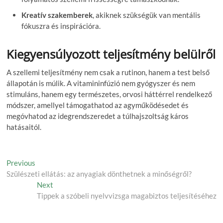
Kreatív szakemberek
, akiknek szükségük van mentális
fókuszra és inspirációra.
Kiegyensúlyozott teljesítmény belülről
A szellemi teljesítmény nem csak a rutinon, hanem a test belső
állapotán is múlik. A vitamininfúzió nem gyógyszer és nem
stimuláns, hanem egy természetes, orvosi háttérrel rendelkező
módszer, amellyel támogathatod az agyműködésedet és
megóvhatod az idegrendszeredet a túlhajszoltság káros
hatásaitól.
Post
Previous
Previous
post:
Szülészeti ellátás: az anyagiak dönthetnek a minőségről?
navigation
Next
Next
post:
Tippek a szóbeli nyelvvizsga magabiztos teljesítéséhez