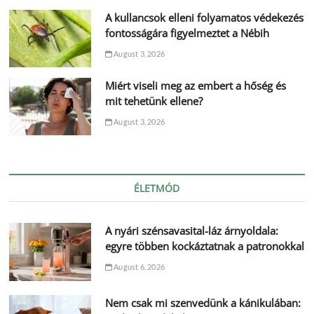
A kullancsok elleni folyamatos védekezés
fontosságára figyelmeztet a Nébih
August 3, 2026
Miért viseli meg az embert a hőség és
mit tehetünk ellene?
August 3, 2026
ÉLETMÓD
A nyári szénsavasital-láz árnyoldala:
egyre többen kockáztatnak a patronokkal
August 6, 2026
Nem csak mi szenvedünk a kánikulában: