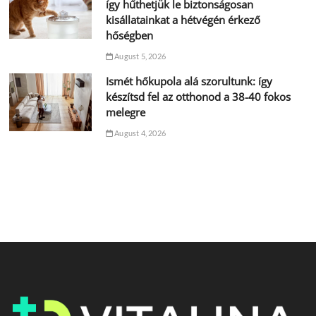
így hűthetjük le biztonságosan
kisállatainkat a hétvégén érkező
hőségben
August 5, 2026
Ismét hőkupola alá szorultunk: így
készítsd fel az otthonod a 38-40 fokos
melegre
August 4, 2026