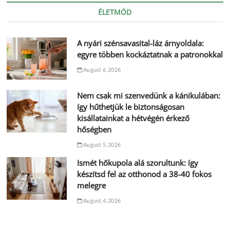
ÉLETMÓD
A nyári szénsavasital-láz árnyoldala:
egyre többen kockáztatnak a patronokkal
August 6, 2026
Nem csak mi szenvedünk a kánikulában:
így hűthetjük le biztonságosan
kisállatainkat a hétvégén érkező
hőségben
August 5, 2026
Ismét hőkupola alá szorultunk: így
készítsd fel az otthonod a 38-40 fokos
melegre
August 4, 2026