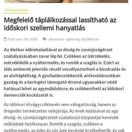
TÁPLÁLKOZÁS
Megfelelő táplálkozással lassítható az
időskori szellemi hanyatlás
February 18, 2026
demencia
egészség
táplálkozás
Az életkor előrehaladtával az éhség és szomjúságérzet
szabályázásában zavar lép fel. Csökken az ízérzékelés,
mérséklődik a nyáltermelés, és romlik a szaglás is. Ezért az
idős emberek jelentős részét veszélyeztetheti a kiszáradás és
az alultápláltság. A gyulladáscsökkentő, antioxidánsokban
gazdag és a keringést támogató étrend ugyanakkor védő
hatással lehet az agyműködésre, és csökkentheti az időskori
demenciák kockázatát is.
Az időskori étvágycsökkenés nem válogatósság, hanem az
öregedés természetes velejárója. Az évek múlásával az agy
éhség- és szomjúságérzetet szabályozó központjai kevésbé
működnek hatékonyan. Romlik a szaglás, csökken a
nyáltermelés, az édes és sós ízek kevésbé érzékelhetők, és sok