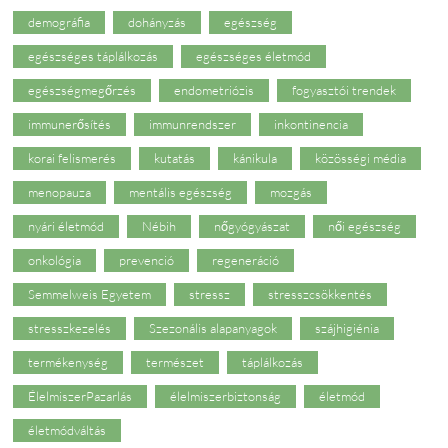
demográfia
dohányzás
egészség
egészséges táplálkozás
egészséges életmód
egészségmegőrzés
endometriózis
fogyasztói trendek
immunerősítés
immunrendszer
inkontinencia
korai felismerés
kutatás
kánikula
közösségi média
menopauza
mentális egészség
mozgás
nyári életmód
Nébih
nőgyógyászat
női egészség
onkológia
prevenció
regeneráció
Semmelweis Egyetem
stressz
stresszcsökkentés
stresszkezelés
Szezonális alapanyagok
szájhigiénia
termékenység
természet
táplálkozás
ÉlelmiszerPazarlás
élelmiszerbiztonság
életmód
életmódváltás