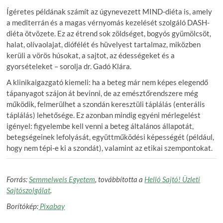
Ígéretes példának számít az úgynevezett MIND-diéta is, amely
a mediterrán és a magas vérnyomás kezelését szolgáló DASH-
diéta ötvözete. Ez az étrend sok zöldséget, bogyós gyümölcsöt,
halat, olívaolajat, diófélét és hüvelyest tartalmaz, miközben
kerüli a vörös húsokat, a sajtot, az édességeket és a
gyorsételeket – sorolja dr. Gadó Klára.
A klinikaigazgató kiemeli: ha a beteg már nem képes elegendő
tápanyagot szájon át bevinni, de az emésztőrendszere még
működik, felmerülhet a szondán keresztüli táplálás (enterális
táplálás) lehetősége. Ez azonban mindig egyéni mérlegelést
igényel: figyelembe kell venni a beteg általános állapotát,
betegségeinek lefolyását, együttműködési képességét (például,
hogy nem tépi-e ki a szondát), valamint az etikai szempontokat.
Forrás:
Semmelweis Egyetem
, továbbította a
Helló Sajtó! Üzleti
Sajtószolgálat
.
Borítókép:
Pixabay