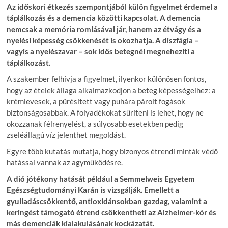
Az időskori étkezés szempontjából külön figyelmet érdemel a
táplálkozás és a demencia közötti kapcsolat. A demencia
nemcsak a memória romlásával jár, hanem az étvágy és a
nyelési képesség csökkenését is okozhatja. A diszfágia –
vagyis a nyelészavar – sok idős betegnél megnehezíti a
táplálkozást.
A szakember felhívja a figyelmet, ilyenkor különösen fontos,
hogy az ételek állaga alkalmazkodjon a beteg képességeihez: a
krémlevesek, a pürésített vagy puhára párolt fogások
biztonságosabbak. A folyadékokat sűríteni is lehet, hogy ne
okozzanak félrenyelést, a súlyosabb esetekben pedig
zseléállagú víz jelenthet megoldást.
Egyre több kutatás mutatja, hogy bizonyos étrendi minták védő
hatással vannak az agyműködésre.
A dió jótékony hatását például a Semmelweis Egyetem
Egészségtudományi Karán is vizsgálják. Emellett a
gyulladáscsökkentő, antioxidánsokban gazdag, valamint a
keringést támogató étrend csökkentheti az Alzheimer-kór és
más demenciák kialakulásának kockázatát.