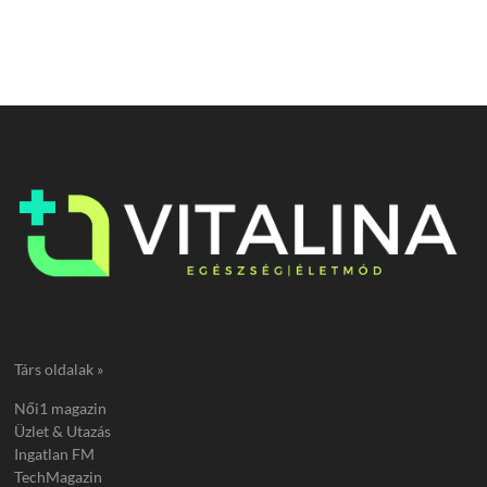
Társ oldalak »
Női1 magazin
Üzlet & Utazás
Ingatlan FM
TechMagazin