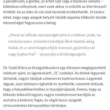
a paradicsom, a gomba, az érlelt sajt vagy a húsleves zamata –
különösen előnyösek, mert ezek akkor is erősítik az étel élvezeti
értékét, ha az édes és sós ízek kevésbé érzékelhetők. Jó tanács
lehet, hogy nagy adagok helyett inkább naponta többször kisebb
mennyiséget fogyasszon a beteg.
„Mivel az idősek szomjúságérzete is csökken, jobb, ha
rendszeresen, óránként kínáljuk őket kisebb adag
itallal, és a vizet kiegészítjük levessel, gyümölccsel
vagy joghurttal” – javasolja a klinikaigazgató.
Dr. Gadó Klára az étvágyfokozásra egy könnyen megjegyezhető
módszer ajánl, az úgynevezett „5L” szabályt. Az ételek legyenek
láthatók, vagyis tálaljuk színesen és kontrasztosan. Legyenek
lágyak, azaz könnyen rághatók és nyelhetők, valamint lédúsak,
hogy a folyadékbevitelhez is hozzájáruljanak. Fontos, hogy az
étkezés lelkesítő legyen, vagyis rendszeresen kerüljön az
asztalra a kedvenc fogás, és végül lassú, nyugodt,
stresszmentes környezetben történjen.