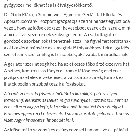
gyógyszer mellékhatása is étvágycsökkentő.
Dr. Gadó Klára, a Semmelweis Egyetem Geriátriai Klinika és
Ápolástudományi Központ igazgatója szerint mindez együtt oda
vezet, hogy az idősek sokszor kevesebbet esznek és isznak, mint
amire a szervezetüknek szüksége lenne. A családtagok és
gondozók azonban sokat tehetnek azzal, ha figyelmet fordítanak
az étkezés élményére és a megfelelő folyadékbevitelre, így idős
szeretteink szellemileg is frissebbek, aktívabbak maradhatnak.
A geriáter szerint segíthet, ha az étkezés több érzékszervre hat.
A színes, kontrasztos tányérok romló látásélesség esetén is
javítják az ételek érzékelését, a változatos színek, formák és
illatok pedig vonzóbbá teszik a fogásokat.
A természetes zöld fűszerek (például a kakukkfű, petrezselyem,
rozmaring) élénkítik az ízeket, míg a savanykás hozzávalók, mint az
ecet, citrom vagy a kefír, fokozzák a nyáltermelést és az étvágyat.
Érdemes éppen ezért étkezés előtt savanykás italt, például citromos
vizet vagy almaecetes limonádét inni.
Az időseknél a savanyú és az úgynevezett umami ízek – például