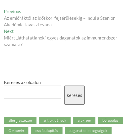
Post
Previous
Previous
post:
Az emlőráktól az időskori fejsérülésekig – indul a Szenior
navigation
Akadémia tavaszi évada
Next
Next
post:
Miért „láthatatlanok” egyes daganatok az immunrendszer
számára?
Keresés az oldalon
keresés
allergiaszezon
antioxidánsok
arckrém
bőrápolás
C-vitamin
családalapítás
daganatos betegségek