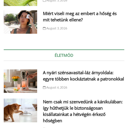
August 3, 2026
Miért viseli meg az embert a hőség és
mit tehetünk ellene?
August 3, 2026
ÉLETMÓD
A nyári szénsavasital-láz árnyoldala:
egyre többen kockáztatnak a patronokkal
August 6, 2026
Nem csak mi szenvedünk a kánikulában:
így hűthetjük le biztonságosan
kisállatainkat a hétvégén érkező
hőségben