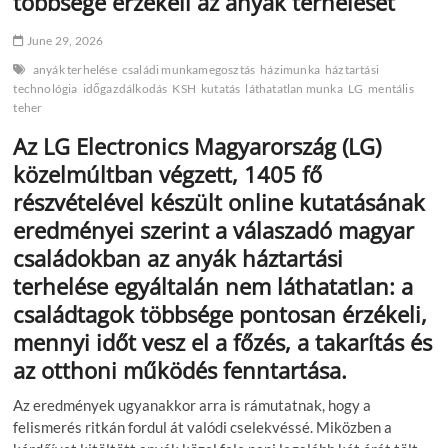
többsége érzékeli az anyák terhelését
June 29, 2026
anyák terhelése
családi munkamegosztás
házimunka
háztartási
technológia
időgazdálkodás
KSH
kutatás
láthatatlan munka
LG
mentális
teher
Az LG Electronics Magyarország (LG)
közelmúltban végzett, 1405 fő
részvételével készült online kutatásának
eredményei szerint a válaszadó magyar
családokban az anyák háztartási
terhelése egyáltalán nem láthatatlan: a
családtagok többsége pontosan érzékeli,
mennyi időt vesz el a főzés, a takarítás és
az otthoni működés fenntartása.
Az eredmények ugyanakkor arra is rámutatnak, hogy a
felismerés ritkán fordul át valódi cselekvéssé. Miközben a