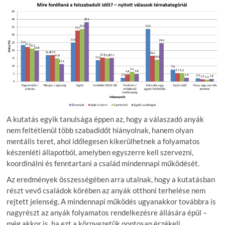
A kutatás egyik tanulsága éppen az, hogy a válaszadó anyák
nem feltétlenül több szabadidőt hiányolnak, hanem olyan
mentális teret, ahol időlegesen kikerülhetnek a folyamatos
készenléti állapotból, amelyben egyszerre kell szervezni,
koordinálni és fenntartani a család mindennapi működését.
Az eredmények összességében arra utalnak, hogy a kutatásban
részt vevő családok körében az anyák otthoni terhelése nem
rejtett jelenség. A mindennapi működés ugyanakkor továbbra is
nagyrészt az anyák folyamatos rendelkezésre állására épül –
még akkor is, ha ezt a környezetük pontosan érzékeli.