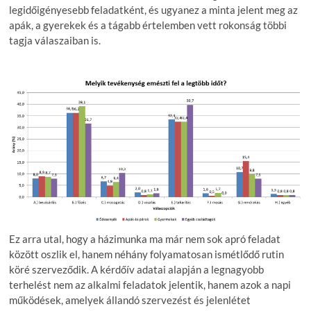
legidőigényesebb feladatként, és ugyanez a minta jelent meg az
apák, a gyerekek és a tágabb értelemben vett rokonság többi
tagja válaszaiban is.
Ez arra utal, hogy a házimunka ma már nem sok apró feladat
között oszlik el, hanem néhány folyamatosan ismétlődő rutin
köré szerveződik. A kérdőív adatai alapján a legnagyobb
terhelést nem az alkalmi feladatok jelentik, hanem azok a napi
működések, amelyek állandó szervezést és jelenlétet