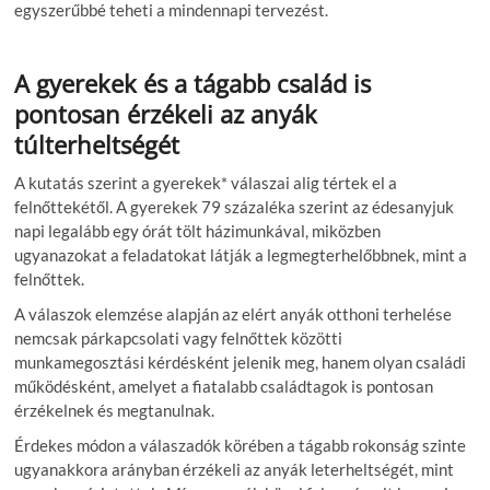
egyszerűbbé teheti a mindennapi tervezést.
A gyerekek és a tágabb család is
pontosan érzékeli az anyák
túlterheltségét
A kutatás szerint a gyerekek* válaszai alig tértek el a
felnőttekétől. A gyerekek 79 százaléka szerint az édesanyjuk
napi legalább egy órát tölt házimunkával, miközben
ugyanazokat a feladatokat látják a legmegterhelőbbnek, mint a
felnőttek.
A válaszok elemzése alapján az elért anyák otthoni terhelése
nemcsak párkapcsolati vagy felnőttek közötti
munkamegosztási kérdésként jelenik meg, hanem olyan családi
működésként, amelyet a fiatalabb családtagok is pontosan
érzékelnek és megtanulnak.
Érdekes módon a válaszadók körében a tágabb rokonság szinte
ugyanakkora arányban érzékeli az anyák leterheltségét, mint