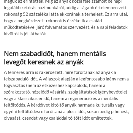
maguk az érintettek. Míg az anyák közel fele számolt be napi
legalább kétórás házimunkáról, addig a tágabb értelemben vett
rokonság 52 százaléka látta ekkorának a terhelést. Ez arra utal,
hogy a megkérdezett rokonok is érzékelik a család
működtetésével járó folyamatos szervezést, és a napi feladatok
kívülről is jól láthatók.
Nem szabadidőt, hanem mentális
levegőt keresnek az anyák
A felmérés arra is rákérdezett, mire fordítanák az anyák a
felszabaduló időt. A válaszok alapján a legfontosabb igény nem a
fogyasztás (nem az étkezéshez kapcsolódó, hanem a
szórakoztató, nézelődő vásárlás, szolgáltatások igénybevétele)
vagy a klasszikus énidő, hanem a regeneráció és a mentális
feltöltődés. A kérdőívet kitöltő anyák harmada kulturális vagy
egyéni feltöltődésre fordítaná a plusz időt, sokan pedig pihenést,
olvasást, csendet vagy családdal töltött időt említettek.