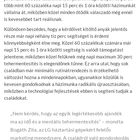
több mint 60 százaléka napi 15 perc és 1 óra közötti házimunkát
vállalna át, miközben közel minden ötödik válaszadó még ennél
is kevesebbet tart reálisnak.
Különösen beszédes, hogy a kérdőívet kitöltő anyák jelentős
része már napi néhány tíz perc segítséget is érdemi
könnyebbségként élne meg. Közel 60 százalékuk számára már
napi 15 perc és 1 óra közötti segítség is valódi támogatást
jelentene, miközben közel felüknek még napi maximum 30 perc
tehermentesítés is elegendőnek tűnne. Ez arra utal, hogy sok
családban már minimális rutinátrendezés is érzékelhető
változást hozna a mindennapokban, ugyanakkor közülük is
kevesen gondolkodnak a házimunka radikális újraosztásában,
miközben a technológiai fejlesztések ebben is segíteni tudják a
családokat.
„
Nem kérdés, hogy az egyik legértékesebb ajándék
ma az idő és a mentális tehermentesítés
”
– mondta
Bogáth Zita, az LG háztartási gépekért felelős
marketing menedzsere.
A családról való gondoskodás