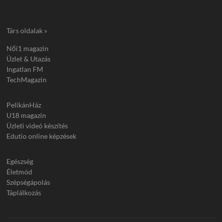
Társ oldalak »
Női1 magazin
Üzlet & Utazás
Ingatlan FM
TechMagazin
PelikánHáz
U18 magazin
Üzleti videó készítés
Edutio online képzések
Egészség
Életmód
Szépségápolás
Táplálkozás