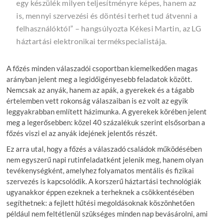
egy készülék milyen teljesítményre képes, hanem az
is, mennyi szervezési és döntési terhet tud átvenni a
felhasználóktól” –
hangsúlyozta Kékesi Martin, az LG
háztartási elektronikai termékspecialistája.
A főzés minden válaszadói csoportban kiemelkedően magas
arányban jelent meg a legidőigényesebb feladatok között.
Nemcsak az anyák, hanem az apák, a gyerekek és a tágabb
értelemben vett rokonság válaszaiban is ez volt az egyik
leggyakrabban említett házimunka. A gyerekek körében jelent
meg a legerősebben: közel 40 százalékuk szerint elsősorban a
főzés viszi el az anyák idejének jelentős részét.
Ez arra utal, hogy a főzés a válaszadó családok működésében
nem egyszerű napi rutinfeladatként jelenik meg, hanem olyan
tevékenységként, amelyhez folyamatos mentális és fizikai
szervezés is kapcsolódik. A korszerű háztartási technológiák
ugyanakkor éppen ezeknek a terheknek a csökkentésében
segíthetnek: a fejlett hűtési megoldásoknak köszönhetően
például nem feltétlenül szükséges minden nap bevásárolni, ami