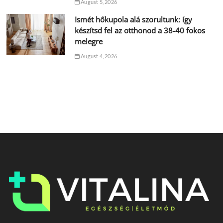
August 5, 2026
Ismét hőkupola alá szorultunk: így
készítsd fel az otthonod a 38-40 fokos
melegre
August 4, 2026