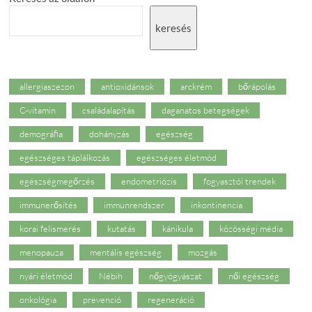
keresés
allergiaszezon
antioxidánsok
arckrém
bőrápolás
C-vitamin
családalapítás
daganatos betegségek
demográfia
dohányzás
egészség
egészséges táplálkozás
egészséges életmód
egészségmegőrzés
endometriózis
fogyasztói trendek
immunerősítés
immunrendszer
inkontinencia
korai felismerés
kutatás
kánikula
közösségi média
menopauza
mentális egészség
mozgás
nyári életmód
Nébih
nőgyógyászat
női egészség
onkológia
prevenció
regeneráció