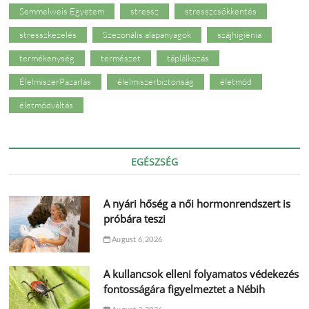
Semmelweis Egyetem
stressz
stresszcsökkentés
stresszkezelés
Szezonális alapanyagok
szájhigiénia
termékenység
természet
táplálkozás
ÉlelmiszerPazarlás
élelmiszerbiztonság
életmód
életmódváltás
EGÉSZSÉG
A nyári hőség a női hormonrendszert is
próbára teszi
August 6, 2026
A kullancsok elleni folyamatos védekezés
fontosságára figyelmeztet a Nébih