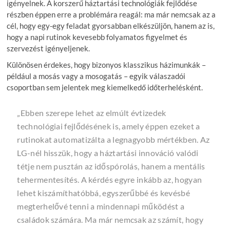
igényelnek. A korszerű háztartási technológiák fejlődése
részben éppen erre a problémára reagál: ma már nemcsak az a
cél, hogy egy-egy feladat gyorsabban elkészüljön, hanem az is,
hogy a napi rutinok kevesebb folyamatos figyelmet és
szervezést igényeljenek.
Különösen érdekes, hogy bizonyos klasszikus házimunkák –
például a mosás vagy a mosogatás – egyik válaszadói
csoportban sem jelentek meg kiemelkedő időterhelésként.
„Ebben szerepe lehet az elmúlt évtizedek
technológiai fejlődésének is, amely éppen ezeket a
rutinokat automatizálta a legnagyobb mértékben. Az
LG-nél hisszük, hogy a háztartási innováció valódi
tétje nem pusztán az időspórolás, hanem a mentális
tehermentesítés. A kérdés egyre inkább az, hogyan
lehet kiszámíthatóbbá, egyszerűbbé és kevésbé
megterhelővé tenni a mindennapi működést a
családok számára. Ma már nemcsak az számít, hogy