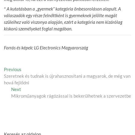
* A kutatásban a „gyermek” kategória önbesoroláson alapult. A
válaszadók egy része felnőttként is gyermeknek jelölte magát
szüleihez való viszonya alapján, ezért a kategória nem kizárólag
kiskorú személyeket foglal magában.
Forrás és képek: LG Electronics Magyarország
Post
Previous
Previous
post:
Szeretnek és tudnak is újrahasznosítani a magyarok, de még van
navigation
hová fejlődni
Next
Next
post:
Mikroműanyagok rágózással is bekerülhetnek a szervezetbe
Keresés az oldalon