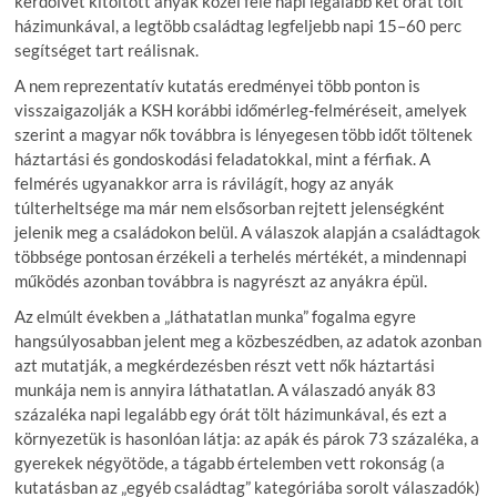
kérdőívet kitöltött anyák közel fele napi legalább két órát tölt
házimunkával, a legtöbb családtag legfeljebb napi 15–60 perc
segítséget tart reálisnak.
A nem reprezentatív kutatás eredményei több ponton is
visszaigazolják a KSH korábbi időmérleg-felméréseit, amelyek
szerint a magyar nők továbbra is lényegesen több időt töltenek
háztartási és gondoskodási feladatokkal, mint a férfiak. A
felmérés ugyanakkor arra is rávilágít, hogy az anyák
túlterheltsége ma már nem elsősorban rejtett jelenségként
jelenik meg a családokon belül. A válaszok alapján a családtagok
többsége pontosan érzékeli a terhelés mértékét, a mindennapi
működés azonban továbbra is nagyrészt az anyákra épül.
Az elmúlt években a „láthatatlan munka” fogalma egyre
hangsúlyosabban jelent meg a közbeszédben, az adatok azonban
azt mutatják, a megkérdezésben részt vett nők háztartási
munkája nem is annyira láthatatlan. A válaszadó anyák 83
százaléka napi legalább egy órát tölt házimunkával, és ezt a
környezetük is hasonlóan látja: az apák és párok 73 százaléka, a
gyerekek négyötöde, a tágabb értelemben vett rokonság (a
kutatásban az „egyéb családtag” kategóriába sorolt válaszadók)