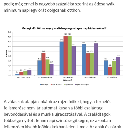
pedig még ennél is nagyobb százaléka szerint az édesanyák
minimum napi egy órát dolgoznak otthon.
A válaszok alapján inkább az rajzolódik ki, hogy a terhelés
felismerése nem jár automatikusan a többi családtag
bevonódásával és a munka újraosztásával. A családtagok
többsége nyitott lenne napi szintű segítségre, ez azonban
jellemzően kisebb időblokkokban jelenik meg. Az apák és párok