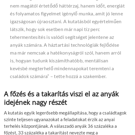
nem magától értetődő háttérzaj, hanem időt, energiát
és folyamatos figyelmet igénylő munka, amit jó lenne
igazságosan újraosztani. A kutatásból egyértelműen
látszik, hogy sok esetben már napi tíz perc
tehermentesítés is valódi segítséget jelentene az
anyák számára. A háztartási technológiák fejlődése
ma már nemcsak a hatékonyságról szól, hanem arról
is, hogyan tudunk kiszámíthatóbb, mentálisan
kevésbé megterhelő mindennapokat teremteni a
családok számára”
– tette hozzá a szakember.
A főzés és a takarítás viszi el az anyák
idejének nagy részét
A kutatás egyik legerősebb megállapítása, hogy a családtagok
szinte teljesen ugyanazokat a feladatokat érzik az anyai
terhelés központjának. A válaszadó anyák 36 százaléka a
főzést, 33 százaléka a takarítást nevezte meg a