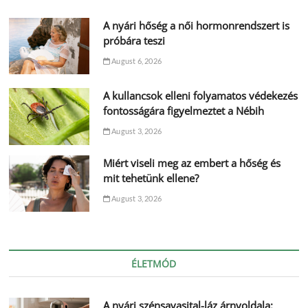
A nyári hőség a női hormonrendszert is
próbára teszi
August 6, 2026
A kullancsok elleni folyamatos védekezés
fontosságára figyelmeztet a Nébih
August 3, 2026
Miért viseli meg az embert a hőség és
mit tehetünk ellene?
August 3, 2026
ÉLETMÓD
A nyári szénsavasital-láz árnyoldala: