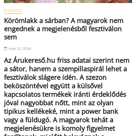
ÉLETMÓD
Körömlakk a sárban? A magyarok nem
engednek a megjelenésből fesztiválon
sem
June 12, 2026
Az Árukereső.hu friss adatai szerint nem
a sátor, hanem a szempillaspirál lehet a
fesztiválok slágere idén. A szezon
beköszöntével együtt a külsővel
kapcsolatos termékek iránti érdeklődés
jóval nagyobbat nőtt, mint az olyan
tipikus kellékeké, mint a power bank
vagy a füldugó. A magyarok tehát a
megjelenésükre is komoly figyelmet