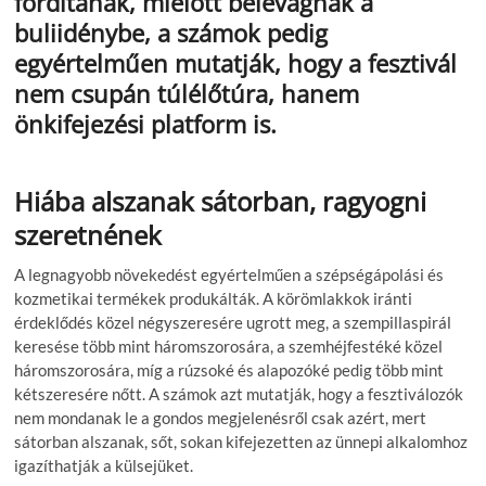
fordítanak, mielőtt belevágnak a
buliidénybe, a számok pedig
egyértelműen mutatják, hogy a fesztivál
nem csupán túlélőtúra, hanem
önkifejezési platform is.
Hiába alszanak sátorban, ragyogni
szeretnének
A legnagyobb növekedést egyértelműen a szépségápolási és
kozmetikai termékek produkálták. A körömlakkok iránti
érdeklődés közel négyszeresére ugrott meg, a szempillaspirál
keresése több mint háromszorosára, a szemhéjfestéké közel
háromszorosára, míg a rúzsoké és alapozóké pedig több mint
kétszeresére nőtt. A számok azt mutatják, hogy a fesztiválozók
nem mondanak le a gondos megjelenésről csak azért, mert
sátorban alszanak, sőt, sokan kifejezetten az ünnepi alkalomhoz
igazíthatják a külsejüket.