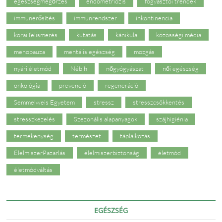
egészségmegőrzés
endometriózis
fogyasztói trendek
immunerősítés
immunrendszer
inkontinencia
korai felismerés
kutatás
kánikula
közösségi média
menopauza
mentális egészség
mozgás
nyári életmód
Nébih
nőgyógyászat
női egészség
onkológia
prevenció
regeneráció
Semmelweis Egyetem
stressz
stresszcsökkentés
stresszkezelés
Szezonális alapanyagok
szájhigiénia
termékenység
természet
táplálkozás
ÉlelmiszerPazarlás
élelmiszerbiztonság
életmód
életmódváltás
EGÉSZSÉG