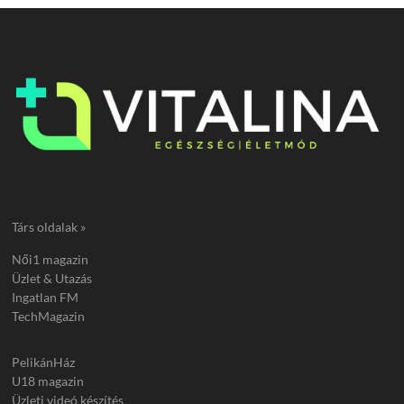
Társ oldalak »
Női1 magazin
Üzlet & Utazás
Ingatlan FM
TechMagazin
PelikánHáz
U18 magazin
Üzleti videó készítés