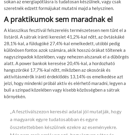
sokan az energiapótlásra is tudatosan készülnek, vagy csak
szeretnék edzett formájukat mutatni majd a helyszínen.
A praktikumok sem maradnak el
A klasszikus fesztivál felszerelés természetesen nem tűnt el a
listáról. A sátrak iránti kereslet 41,2%-kal nőtt, az övtáskáké
28,1%-kal, a füldugóké 27,4%-kal emelkedett, utóbbi pedig
különösen fontos azok számára, akik hosszú órákat töltenek a
nagyszínpadok közelében, vagy nehezen alszanak el a dübörgés
alatt. A power bankok keresése 20,4%-kal, a hordozható
hangszóróké 17,7%-kal nőtt, miközben az okosórák és
aktivitásmérők iránti érdeklődés 13,14%-os emelkedése azt
jelzi, hogy mindenki próbál aktív és elérhető maradni, legyen a
buli a színpad közelében vagy kisebb közösségben a sátrak
környékén.
„A fesztiválszezon keresési adatai jól mutatják, hogy
a magyarok egyre tudatosabban és egyre
összetettebben készülnek ezekre az eseményekre.
Már nem csak arról van szó, hogy legyen sátor és