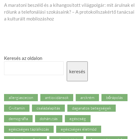
post:
A maratoni beszélő és a kihangosított világpolgár: mit árulnak el
rólunk a telefonálási szokásaink? – A protokollszakértő tanácsai
a kulturált mobilozáshoz
Keresés az oldalon
keresés
allergiaszezon
antioxidánsok
arckrém
bőrápolás
C-vitamin
családalapítás
daganatos betegségek
demográfia
dohányzás
egészség
egészséges táplálkozás
egészséges életmód