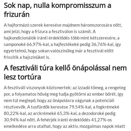
Sok nap, nulla kompromisszum a
frizurán
A hajformázó szerek keresése majdnem háromszorosára nőtt,
ami jelzi, hogy a frizura a fesztiválon is számít. A
hajkondicionálók iránti érdeklődés több mint kétszeresére, a
samponoké 66,97%-kal, a hajfestékeké pedig 36,76%-kal, így
egyértelmű, hogy sokan valószínűleg már a fesztivál előtt
frissítik a hajszínüket is.
A fesztiváli túra kellő önápolással nem
lesz tortúra
A fesztiváli viszonyok közismertek: az izzadó tömeg, a rengeteg
por, a folyamatos hőség meg tudja gyötörni az ember bőrét, így
nem túl meglepő, hogy az önápolásra vágynak a potenciáli
résztvevők. A tusfürdők keresése 79,54%-kal, a fogkrémeké
80,22%-kal, az arckrémeké 65,3%-kal, a dezodoroké pedig
30,94%-kal nőtt. A fehérjék iránti érdeklődés 41,27%-os
emelkedése arra utalhat, hogy az aktív, mozgalmas napok miatt