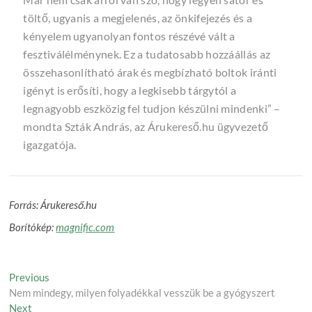
töltő, ugyanis a megjelenés, az önkifejezés és a
kényelem ugyanolyan fontos részévé vált a
fesztiválélménynek. Ez a tudatosabb hozzáállás az
összehasonlítható árak és megbízható boltok iránti
igényt is erősíti, hogy a legkisebb tárgytól a
legnagyobb eszközig fel tudjon készülni mindenki” –
mondta Szták András, az Árukereső.hu ügyvezető
igazgatója.
Forrás: Árukereső.hu
Borítókép:
magnific.com
Post
Previous
Previous
post:
Nem mindegy, milyen folyadékkal vesszük be a gyógyszert
navigation
Next
Next