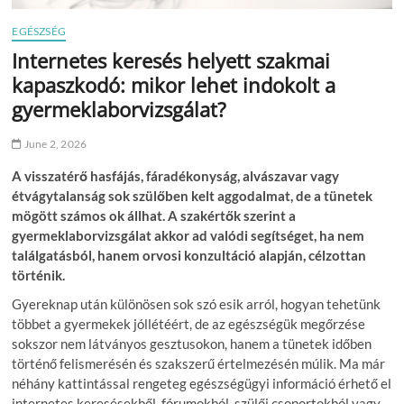
EGÉSZSÉG
Internetes keresés helyett szakmai
kapaszkodó: mikor lehet indokolt a
gyermeklaborvizsgálat?
June 2, 2026
A visszatérő hasfájás, fáradékonyság, alvászavar vagy
étvágytalanság sok szülőben kelt aggodalmat, de a tünetek
mögött számos ok állhat. A szakértők szerint a
gyermeklaborvizsgálat akkor ad valódi segítséget, ha nem
találgatásból, hanem orvosi konzultáció alapján, célzottan
történik.
Gyereknap után különösen sok szó esik arról, hogyan tehetünk
többet a gyermekek jóllétéért, de az egészségük megőrzése
sokszor nem látványos gesztusokon, hanem a tünetek időben
történő felismerésén és szakszerű értelmezésén múlik. Ma már
néhány kattintással rengeteg egészségügyi információ érhető el
internetes keresésekből, fórumokból, szülői csoportokból vagy