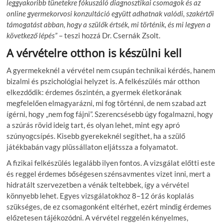
leggyakoribb tünetekre fókuszáló diagnosztikai csomagok és az
online gyermekorvosi konzultáció együtt adhatnak valódi, szakértői
támogatást abban, hogy a szülők értsék, mi történik, és mi legyen a
következő lépés”
– teszi hozzá Dr. Csernák Zsolt.
A vérvételre otthon is készülni kell
A gyermekeknél a vérvétel nem csupán technikai kérdés, hanem
bizalmi és pszichológiai helyzet is. A felkészülés már otthon
elkezdődik: érdemes őszintén, a gyermek életkorának
megfelelően elmagyarázni, mi fog történni, de nem szabad azt
ígérni, hogy „nem fog fájni”. Szerencsésebb úgy fogalmazni, hogy
a szúrás rövid ideig tart, és olyan lehet, mint egy apró
szúnyogcsípés. Kisebb gyerekeknél segíthet, ha a szülő
játékbabán vagy plüssállaton eljátssza a folyamatot.
A fizikai felkészülés legalább ilyen fontos. A vizsgálat előtti este
és reggel érdemes bőségesen szénsavmentes vizet inni, mert a
hidratált szervezetben a vénák teltebbek, így a vérvétel
könnyebb lehet. Egyes vizsgálatokhoz 8–12 órás koplalás
szükséges, de ez csomagonként eltérhet, ezért mindig érdemes
előzetesen tájékozódni. A vérvétel reggelén kényelmes,