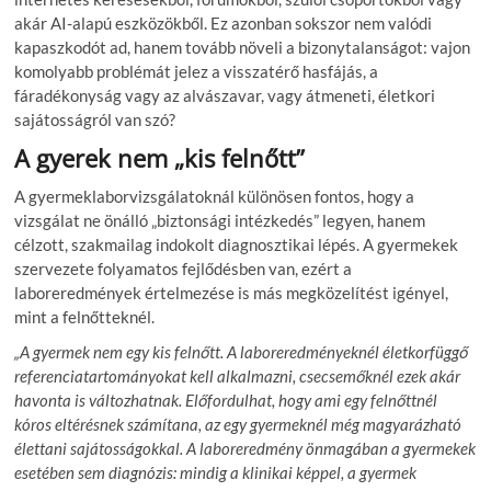
akár AI-alapú eszközökből. Ez azonban sokszor nem valódi
kapaszkodót ad, hanem tovább növeli a bizonytalanságot: vajon
komolyabb problémát jelez a visszatérő hasfájás, a
fáradékonyság vagy az alvászavar, vagy átmeneti, életkori
sajátosságról van szó?
A gyerek nem „kis felnőtt”
A gyermeklaborvizsgálatoknál különösen fontos, hogy a
vizsgálat ne önálló „biztonsági intézkedés” legyen, hanem
célzott, szakmailag indokolt diagnosztikai lépés. A gyermekek
szervezete folyamatos fejlődésben van, ezért a
laboreredmények értelmezése is más megközelítést igényel,
mint a felnőtteknél.
„A gyermek nem egy kis felnőtt. A laboreredményeknél életkorfüggő
referenciatartományokat kell alkalmazni, csecsemőknél ezek akár
havonta is változhatnak. Előfordulhat, hogy ami egy felnőttnél
kóros eltérésnek számítana, az egy gyermeknél még magyarázható
élettani sajátosságokkal. A laboreredmény önmagában a gyermekek
esetében sem diagnózis: mindig a klinikai képpel, a gyermek