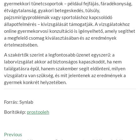
gyermekkori tünetcsoportok – például fejfájás, fáradékonyság,
étvágytalanság, gyakori betegeskedés, túlsúly,
pajzsmirigyproblémák vagy sportoláshoz kapcsolódó
állapotfelmérés – kivizsgálását támogatják. A vizsgálatokhoz
online gyermekorvosi konzultáció is igényelhető, amely segíthet
a megfelelő csomag kiválasztásában és az eredmények
értelmezésében.
A szakértők szerint a legfontosabb üzenet egyszerű: a
laborvizsgálat akkor ad biztonságos kapaszkodót, ha nem
találgatásra épül, hanem szakember segít eldönteni, milyen
vizsgálatra van szükség, és mit jelentenek az eredmények a
gyermek konkrét helyzetében.
Forrás: Synlab
Borítókép:
prostooleh
Post
Previous
Previous