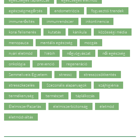
egészségmegőrzés
endometriózis
fogyasztói trendek
immunerősítés
immunrendszer
inkontinencia
korai felismerés
kutatás
kánikula
közösségi média
menopauza
mentális egészség
mozgás
nyári életmód
Nébih
nőgyógyászat
női egészség
onkológia
prevenció
regeneráció
Semmelweis Egyetem
stressz
stresszcsökkentés
stresszkezelés
Szezonális alapanyagok
szájhigiénia
termékenység
természet
táplálkozás
ÉlelmiszerPazarlás
élelmiszerbiztonság
életmód
életmódváltás