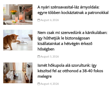
A nyári szénsavasital-láz árnyoldala:
egyre többen kockáztatnak a patronokkal
August 6, 2026
Nem csak mi szenvedünk a kánikulában:
így hűthetjük le biztonságosan
kisállatainkat a hétvégén érkező
hőségben
August 5, 2026
Ismét hőkupola alá szorultunk: így
készítsd fel az otthonod a 38-40 fokos
melegre
August 4, 2026