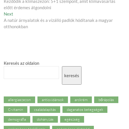
post:
Kezdődik a klímaszezon: 5+1 szempont, amit klímavásárlás
navigation
előtt érdemes átgondolni
Next
Next
post:
A natúr árnyalatok és a vízálló padlók hódítanak a magyar
otthonokban
Keresés az oldalon
keresés
allergiaszezon
antioxidánsok
arckrém
bőrápolás
C-vitamin
családalapítás
daganatos betegségek
demográfia
dohányzás
egészség
egészséges táplálkozás
egészséges életmód