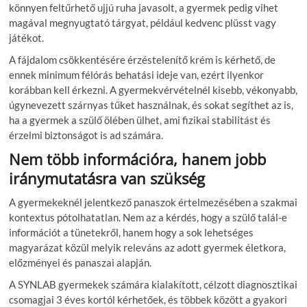
könnyen feltűrhető ujjú ruha javasolt, a gyermek pedig vihet
magával megnyugtató tárgyat, például kedvenc plüsst vagy
játékot.
A fájdalom csökkentésére érzéstelenítő krém is kérhető, de
ennek minimum félórás behatási ideje van, ezért ilyenkor
korábban kell érkezni. A gyermekvérvételnél kisebb, vékonyabb,
úgynevezett szárnyas tűket használnak, és sokat segíthet az is,
ha a gyermek a szülő ölében ülhet, ami fizikai stabilitást és
érzelmi biztonságot is ad számára.
Nem több információra, hanem jobb
iránymutatásra van szükség
A gyermekeknél jelentkező panaszok értelmezésében a szakmai
kontextus pótolhatatlan. Nem az a kérdés, hogy a szülő talál-e
információt a tünetekről, hanem hogy a sok lehetséges
magyarázat közül melyik releváns az adott gyermek életkora,
előzményei és panaszai alapján.
A SYNLAB gyermekek számára kialakított, célzott diagnosztikai
csomagjai 3 éves kortól kérhetőek, és többek között a gyakori