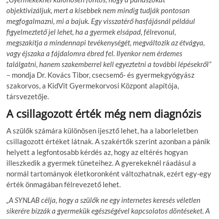
objektivizáljuk, mert a kisebbek nem mindig tudják pontosan
megfogalmazni, mi a bajuk. Egy visszatérő hasfájásnál például
figyelmeztető jel lehet, ha a gyermek elsápad, félrevonul,
megszakítja a mindennapi tevékenységét, megváltozik az étvágya,
vagy éjszaka a fájdalomra ébred fel. Ilyenkor nem érdemes
találgatni, hanem szakemberrel kell egyeztetni a további lépésekről”
– mondja Dr. Kovács Tibor, csecsemő- és gyermekgyógyász
szakorvos, a KidVit Gyermekorvosi Központ alapítója,
társvezetője.
A csillagozott érték még nem diagnózis
A szülők számára különösen ijesztő lehet, ha a laborleletben
csillagozott értéket látnak. A szakértők szerint azonban a pánik
helyett a legfontosabb kérdés az, hogy az eltérés hogyan
illeszkedik a gyermek tüneteihez. A gyerekeknél ráadásul a
normál tartományok életkoronként változhatnak, ezért egy-egy
érték önmagában félrevezető lehet.
„A SYNLAB célja, hogy a szülők ne egy internetes keresés véletlen
sikerére bízzák a gyermekük egészségével kapcsolatos döntéseket. A