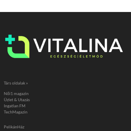
Társ oldalak »
Női1 magazin
Üzlet & Utazás
Ingatlan FM
TechMagazin
PelikánHáz