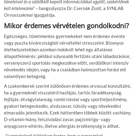
tüneteivel és a szülőktől kapott információkkal együtt, szakértőnek
kell értelmeznie”
– hangsúlyozza Dr. Csernák Zsolt, a SYNLAB
Orvosszakmai igazgatója.
Mikor érdemes vérvételen gondolkodni?
Egészséges, tünetmentes gyermekeket nem érdemes évente
vagy puszta kíváncsiságból vérvétellel stresszelni. Bizonyos
élethelyzetekben azonban indokolt lehet egy általános
állapotfelmérés: például súlyosabb fertőzés utáni lábadozáskor,
versenyszerű sportolás megkezdése előtt, serdülőkori intenzív
növekedés idején, vagy ha a családban halmozottan fordul elő
valamilyen betegség.
A szakemberek szerint különösen érdemes orvossal konzultálni,
ha a gyermeknél visszatérő hasfájás, tartós fáradékonyság,
fejfájás, étvágytalanság, romló iskolai vagy sportteljesítmény,
gyakori betegeskedés, alvászavar, túlsúly vagy növekedési
elmaradás jelentkezik. Ezek hátterében többek között vashiány,
D-vitamin-hiány, felszívódási zavar, pajzsmirigy- vagy
anyagcsere-eltérés, illetve allergiás érzékenység is állhat.
„Gyermekeknél különösen fontos, hogy a panaszokat