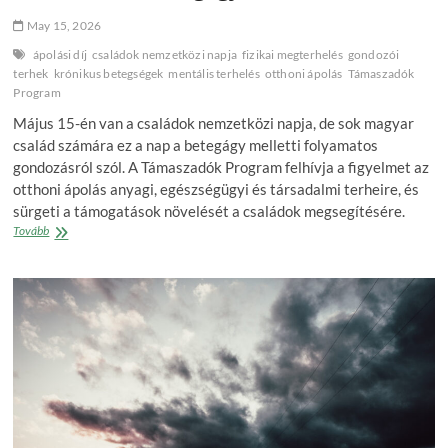
May 15, 2026
ápolási díj
családok nemzetközi napja
fizikai megterhelés
gondozói
terhek
krónikus betegségek
mentális terhelés
otthoni ápolás
Támaszadók
Program
Május 15-én van a családok nemzetközi napja, de sok magyar
család számára ez a nap a betegágy melletti folyamatos
gondozásról szól. A Támaszadók Program felhívja a figyelmet az
otthoni ápolás anyagi, egészségügyi és társadalmi terheire, és
sürgeti a támogatások növelését a családok megsegítésére.
Családok
Tovább
nemzetközi
napja:
felőrlő
küzdelmek
a
betegágyak
mellett