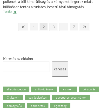
pollenek, a téli kimerültség és a környezeti ingerek miatt
különösen fontos a tudatos, hosszú távú támogatás.
Miért
Tovább
tavasszal
a
Posts
legfontosabb
Previous
Page
Page
Page
Page
Next
1
2
3
…
7
a
page
page
pagination
tudatos
támogatás?
Keresés az oldalon
keresés
allergiaszezon
antioxidánsok
arckrém
bőrápolás
C-vitamin
családalapítás
daganatos betegségek
demográfia
dohányzás
egészség