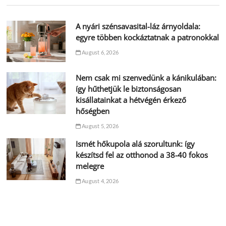
A nyári szénsavasital-láz árnyoldala:
egyre többen kockáztatnak a patronokkal
August 6, 2026
Nem csak mi szenvedünk a kánikulában:
így hűthetjük le biztonságosan
kisállatainkat a hétvégén érkező
hőségben
August 5, 2026
Ismét hőkupola alá szorultunk: így
készítsd fel az otthonod a 38-40 fokos
melegre
August 4, 2026