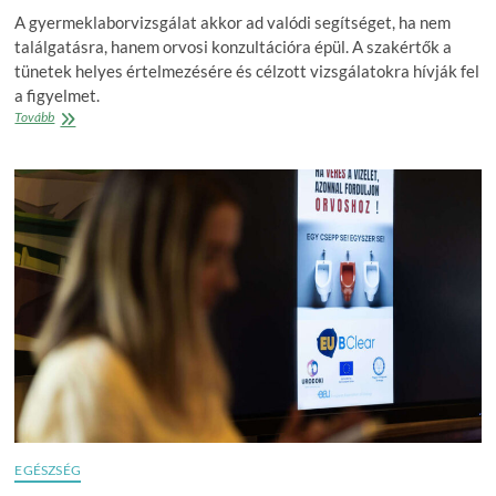
A gyermeklaborvizsgálat akkor ad valódi segítséget, ha nem
találgatásra, hanem orvosi konzultációra épül. A szakértők a
tünetek helyes értelmezésére és célzott vizsgálatokra hívják fel
a figyelmet.
Internetes
Tovább
keresés
helyett
szakmai
kapaszkodó:
mikor
lehet
indokolt
a
gyermeklaborvizsgálat?
EGÉSZSÉG