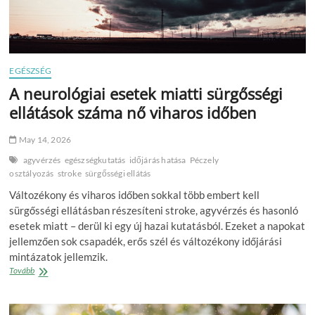
EGÉSZSÉG
A neurológiai esetek miatti sürgősségi
ellátások száma nő viharos időben
May 14, 2026
agyvérzés
egészségkutatás
időjárás hatása
Péczely
osztályozás
stroke
sürgősségi ellátás
Változékony és viharos időben sokkal több embert kell
sürgősségi ellátásban részesíteni stroke, agyvérzés és hasonló
esetek miatt – derül ki egy új hazai kutatásból. Ezeket a napokat
jellemzően sok csapadék, erős szél és változékony időjárási
mintázatok jellemzik.
A
Tovább
neurológiai
esetek
miatti