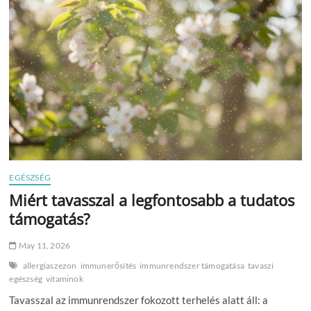
sürgősségi
ellátások
száma
nő
viharos
időben
EGÉSZSÉG
Miért tavasszal a legfontosabb a tudatos
támogatás?
May 11, 2026
allergiaszezon
immunerősítés
immunrendszer támogatása
tavaszi
egészség
vitaminok
Tavasszal az immunrendszer fokozott terhelés alatt áll: a