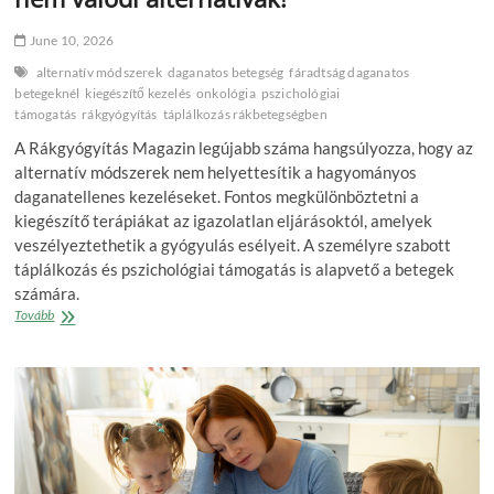
June 10, 2026
alternatív módszerek
daganatos betegség
fáradtság daganatos
betegeknél
kiegészítő kezelés
onkológia
pszichológiai
támogatás
rákgyógyítás
táplálkozás rákbetegségben
A Rákgyógyítás Magazin legújabb száma hangsúlyozza, hogy az
alternatív módszerek nem helyettesítik a hagyományos
daganatellenes kezeléseket. Fontos megkülönböztetni a
kiegészítő terápiákat az igazolatlan eljárásoktól, amelyek
veszélyeztethetik a gyógyulás esélyeit. A személyre szabott
táplálkozás és pszichológiai támogatás is alapvető a betegek
számára.
Rákgyógyítás:
Tovább
az
alternatív
módszerek
nem
valódi
alternatívák!