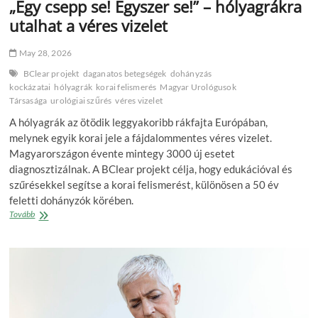
„Egy csepp se! Egyszer se!” – hólyagrákra
utalhat a véres vizelet
May 28, 2026
BClear projekt
daganatos betegségek
dohányzás
kockázatai
hólyagrák
korai felismerés
Magyar Urológusok
Társasága
urológiai szűrés
véres vizelet
A hólyagrák az ötödik leggyakoribb rákfajta Európában,
melynek egyik korai jele a fájdalommentes véres vizelet.
Magyarországon évente mintegy 3000 új esetet
diagnosztizálnak. A BClear projekt célja, hogy edukációval és
szűrésekkel segítse a korai felismerést, különösen a 50 év
feletti dohányzók körében.
„Egy
Tovább
csepp
se!
Egyszer
se!”
–
hólyagrákra
utalhat
a