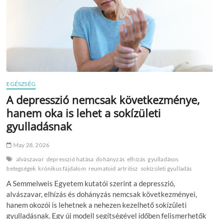
véres
vizelet
EGÉSZSÉG
A depresszió nemcsak következménye,
hanem oka is lehet a sokízületi
gyulladásnak
May 28, 2026
alvászavar
depresszió hatása
dohányzás
elhízás
gyulladásos
betegségek
krónikus fájdalom
reumatoid artritisz
sokízületi gyulladás
A Semmelweis Egyetem kutatói szerint a depresszió,
alvászavar, elhízás és dohányzás nemcsak következményei,
hanem okozói is lehetnek a nehezen kezelhető sokízületi
gyulladásnak. Egy új modell segítségével időben felismerhetők