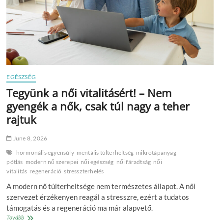
EGÉSZSÉG
Tegyünk a női vitalitásért! – Nem
gyengék a nők, csak túl nagy a teher
rajtuk
June 8, 2026
hormonális egyensúly
mentális túlterheltség
mikrotápanyag
pótlás
modern nő szerepei
női egészség
női fáradtság
női
vitalitás
regeneráció
stresszterhelés
A modern nő túlterheltsége nem természetes állapot. A női
szervezet érzékenyen reagál a stresszre, ezért a tudatos
támogatás és a regeneráció ma már alapvető.
Tegyünk
Tovább