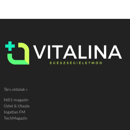
Társ oldalak »
Női1 magazin
Üzlet & Utazás
Ingatlan FM
TechMagazin