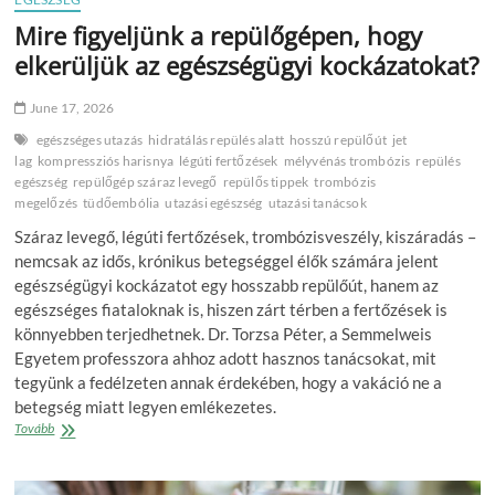
Mire figyeljünk a repülőgépen, hogy
elkerüljük az egészségügyi kockázatokat?
June 17, 2026
egészséges utazás
hidratálás repülés alatt
hosszú repülőút
jet
lag
kompressziós harisnya
légúti fertőzések
mélyvénás trombózis
repülés
egészség
repülőgép száraz levegő
repülős tippek
trombózis
megelőzés
tüdőembólia
utazási egészség
utazási tanácsok
Száraz levegő, légúti fertőzések, trombózisveszély, kiszáradás –
nemcsak az idős, krónikus betegséggel élők számára jelent
egészségügyi kockázatot egy hosszabb repülőút, hanem az
egészséges fiataloknak is, hiszen zárt térben a fertőzések is
könnyebben terjedhetnek. Dr. Torzsa Péter, a Semmelweis
Egyetem professzora ahhoz adott hasznos tanácsokat, mit
tegyünk a fedélzeten annak érdekében, hogy a vakáció ne a
betegség miatt legyen emlékezetes.
Mire
Tovább
figyeljünk
a
repülőgépen,