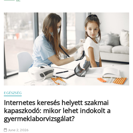
a
női
vitalitásért!
–
Nem
gyengék
a
nők,
csak
túl
nagy
a
teher
rajtuk
EGÉSZSÉG
Internetes keresés helyett szakmai
kapaszkodó: mikor lehet indokolt a
gyermeklaborvizsgálat?
June 2, 2026