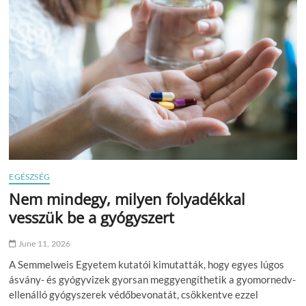
hogy
elkerüljük
az
egészségügyi
kockázatokat?
EGÉSZSÉG
Nem mindegy, milyen folyadékkal
vesszük be a gyógyszert
June 11, 2026
A Semmelweis Egyetem kutatói kimutatták, hogy egyes lúgos
ásvány- és gyógyvizek gyorsan meggyengíthetik a gyomornedv-
ellenálló gyógyszerek védőbevonatát, csökkentve ezzel