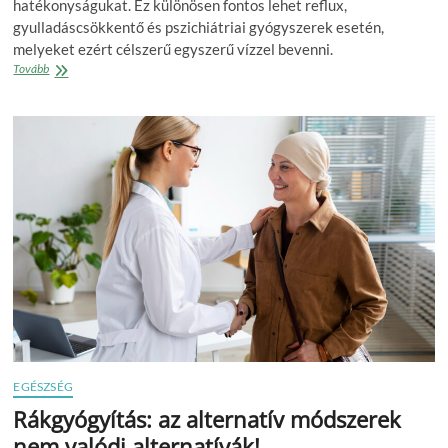
hatékonyságukat. Ez különösen fontos lehet reflux,
gyulladáscsökkentő és pszichiátriai gyógyszerek esetén,
melyeket ezért célszerű egyszerű vízzel bevenni.
Nem
Tovább
mindegy,
milyen
folyadékkal
vesszük
be
a
gyógyszert
EGÉSZSÉG
Rákgyógyítás: az alternatív módszerek
nem valódi alternatívák!