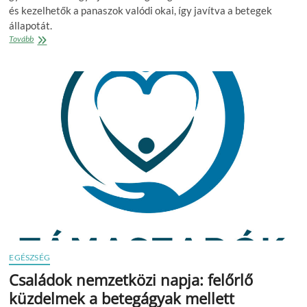
és kezelhetők a panaszok valódi okai, így javítva a betegek
állapotát.
A
Tovább
depresszió
nemcsak
következménye,
hanem
oka
is
lehet
a
sokízületi
gyulladásnak
EGÉSZSÉG
Családok nemzetközi napja: felőrlő
küzdelmek a betegágyak mellett