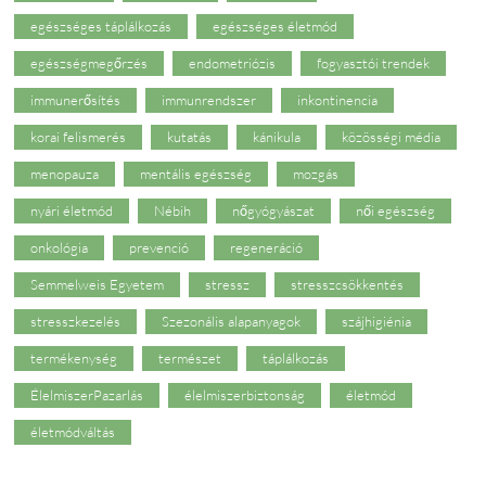
egészséges táplálkozás
egészséges életmód
egészségmegőrzés
endometriózis
fogyasztói trendek
immunerősítés
immunrendszer
inkontinencia
korai felismerés
kutatás
kánikula
közösségi média
menopauza
mentális egészség
mozgás
nyári életmód
Nébih
nőgyógyászat
női egészség
onkológia
prevenció
regeneráció
Semmelweis Egyetem
stressz
stresszcsökkentés
stresszkezelés
Szezonális alapanyagok
szájhigiénia
termékenység
természet
táplálkozás
ÉlelmiszerPazarlás
élelmiszerbiztonság
életmód
életmódváltás